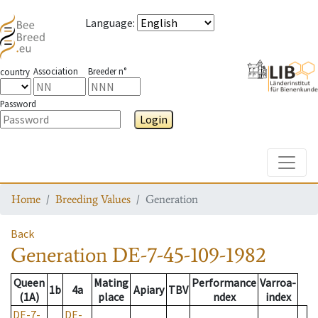
Language
:
Association
Breeder n°
country
Password
Login
Toggle
Home
Breeding Values
Generation
Back
Generation
DE-7-45-109-1982
Queen
Mating
Performance
Varroa-
1b
4a
Apiary
TBV
(1A)
place
ndex
index
DE-7-
DE-