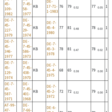
DE-
45-
7-45-
KB
17-71-
76
79
77
1
0.52
0.05
109-
58-
1-1983
1982
1977
DE-7-
DE-
DE-7-
45-
7-45-
KB
45-4-
77
81
78
1
0.48
0.03
227-
29-
1980
1979
1974
DE-7-
DE-
DE-7-
45-
7-45-
KB
45-3-
78
81
78
1
0.47
0.02
346-
586-
1978
1977
1973
DE-7-
DE-
DE-7-
45-
7-45-
KB
45-4-
68
65
79
1
0.38
0.00
129-
438-
1975
1974
1970
DE-7-
DE-
DE-7-
45-
7-45-
KB
45-2-
72
72
79
1
0.32
0.00
587-
401-
1972
1971
1968
AT-99-
DE-
DE-6-
47-
7-66-