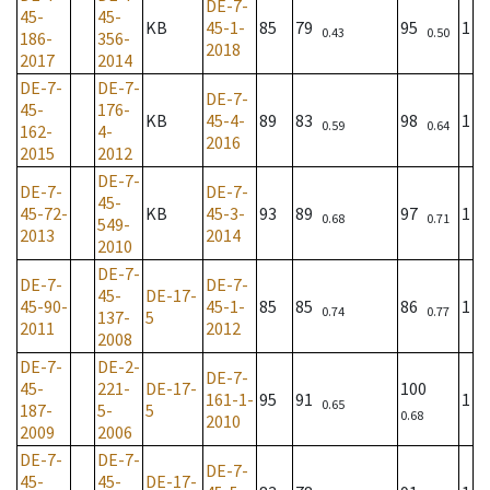
DE-7-
45-
45-
KB
45-1-
85
79
95
1
0.43
0.50
186-
356-
2018
2017
2014
DE-7-
DE-7-
DE-7-
45-
176-
KB
45-4-
89
83
98
1
0.59
0.64
162-
4-
2016
2015
2012
DE-7-
DE-7-
DE-7-
45-
45-72-
KB
45-3-
93
89
97
1
0.68
0.71
549-
2013
2014
2010
DE-7-
DE-7-
DE-7-
45-
DE-17-
45-90-
45-1-
85
85
86
1
0.74
0.77
137-
5
2011
2012
2008
DE-7-
DE-2-
DE-7-
45-
221-
DE-17-
100
161-1-
95
91
1
0.65
187-
5-
5
0.68
2010
2009
2006
DE-7-
DE-7-
DE-7-
45-
45-
DE-17-