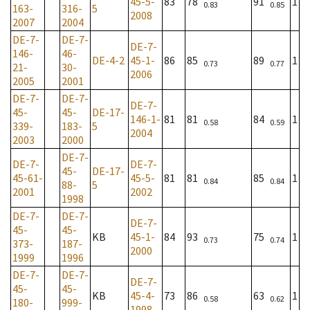
45-5-
83
78
91
1
0.83
0.85
163-
316-
5
2008
2007
2004
DE-7-
DE-7-
DE-7-
146-
46-
DE-4-2
45-1-
86
85
89
1
0.73
0.77
21-
30-
2006
2005
2001
DE-7-
DE-7-
DE-7-
45-
45-
DE-17-
146-1-
81
81
84
1
0.58
0.59
339-
183-
5
2004
2003
2000
DE-7-
DE-7-
DE-7-
45-
DE-17-
45-61-
45-5-
81
81
85
1
0.84
0.84
88-
5
2001
2002
1998
DE-7-
DE-7-
DE-7-
45-
45-
KB
45-1-
84
93
75
1
0.73
0.74
373-
187-
2000
1999
1996
DE-7-
DE-7-
DE-7-
45-
45-
KB
45-4-
73
86
63
1
0.58
0.62
180-
999-
1998