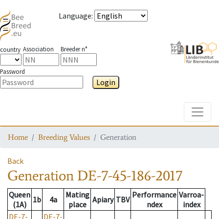
Language
:
Association
Breeder n°
country
Password
Login
Toggle
Home
Breeding Values
Generation
Back
Generation
DE-7-45-186-2017
Queen
Mating
Performance
Varroa-
1b
4a
Apiary
TBV
(1A)
place
ndex
index
DE-7-
DE-7-