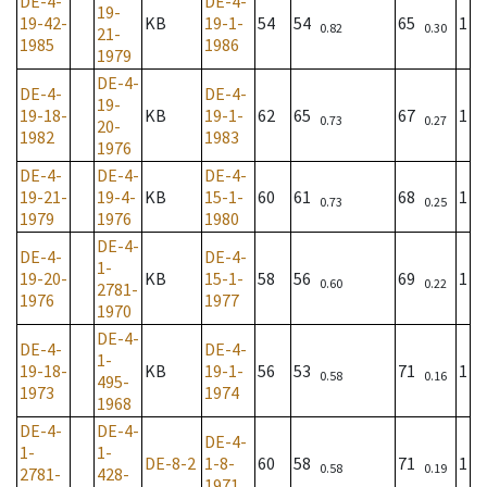
DE-4-
DE-4-
19-
19-42-
KB
19-1-
54
54
65
1
0.82
0.30
21-
1985
1986
1979
DE-4-
DE-4-
DE-4-
19-
19-18-
KB
19-1-
62
65
67
1
0.73
0.27
20-
1982
1983
1976
DE-4-
DE-4-
DE-4-
19-21-
19-4-
KB
15-1-
60
61
68
1
0.73
0.25
1979
1976
1980
DE-4-
DE-4-
DE-4-
1-
19-20-
KB
15-1-
58
56
69
1
0.60
0.22
2781-
1976
1977
1970
DE-4-
DE-4-
DE-4-
1-
19-18-
KB
19-1-
56
53
71
1
0.58
0.16
495-
1973
1974
1968
DE-4-
DE-4-
DE-4-
1-
1-
DE-8-2
1-8-
60
58
71
1
0.58
0.19
2781-
428-
1971