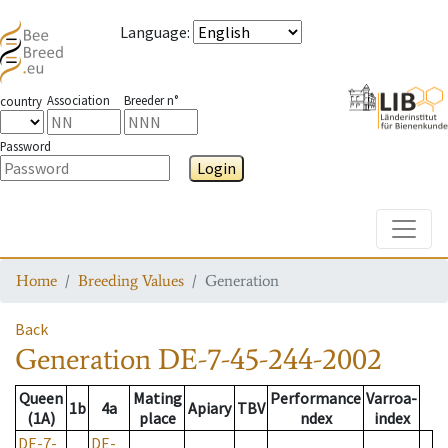
Language
:
Association
Breeder n°
country
Password
Login
Toggle
Home
Breeding Values
Generation
Back
Generation
DE-7-45-244-2002
Queen
Mating
Performance
Varroa-
1b
4a
Apiary
TBV
(1A)
place
ndex
index
DE-7-
DE-