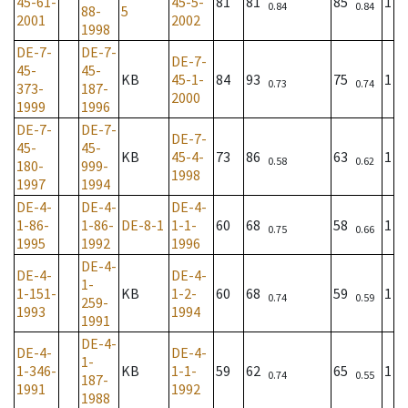
45-61-
45-5-
81
81
85
1
0.84
0.84
88-
5
2001
2002
1998
DE-7-
DE-7-
DE-7-
45-
45-
KB
45-1-
84
93
75
1
0.73
0.74
373-
187-
2000
1999
1996
DE-7-
DE-7-
DE-7-
45-
45-
KB
45-4-
73
86
63
1
0.58
0.62
180-
999-
1998
1997
1994
DE-4-
DE-4-
DE-4-
1-86-
1-86-
DE-8-1
1-1-
60
68
58
1
0.75
0.66
1995
1992
1996
DE-4-
DE-4-
DE-4-
1-
1-151-
KB
1-2-
60
68
59
1
0.74
0.59
259-
1993
1994
1991
DE-4-
DE-4-
DE-4-
1-
1-346-
KB
1-1-
59
62
65
1
0.74
0.55
187-
1991
1992
1988