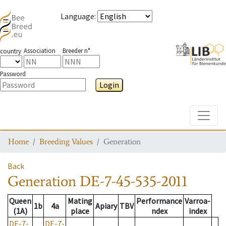
Language
:
Association
Breeder n°
country
Password
Login
Toggle
Home
Breeding Values
Generation
Back
Generation
DE-7-45-535-2011
Queen
Mating
Performance
Varroa-
1b
4a
Apiary
TBV
(1A)
place
ndex
index
DE-7-
DE-7-