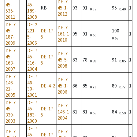
DE-7-
45-
45-
KB
45-1-
93
91
95
1
0.39
0.40
535-
189-
2012
2011
2008
DE-7-
DE-2-
DE-7-
45-
221-
DE-17-
100
161-1-
95
91
1
0.65
187-
5-
5
0.68
2010
2009
2006
DE-7-
DE-7-
DE-7-
45-
45-
DE-17-
45-5-
83
78
91
1
0.83
0.85
163-
316-
5
2008
2007
2004
DE-7-
DE-7-
DE-7-
146-
46-
DE-4-2
45-1-
86
85
89
1
0.73
0.77
21-
30-
2006
2005
2001
DE-7-
DE-7-
DE-7-
45-
45-
DE-17-
146-1-
81
81
84
1
0.58
0.59
339-
183-
5
2004
2003
2000
DE-7-
DE-7-
DE-7-
45-
DE-17-