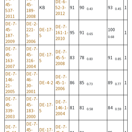
DE-6-
45-
45-
KB
52-3-
91
90
93
1
0.43
0.45
537-
189-
2012
2011
2008
DE-7-
DE-2-
DE-7-
45-
221-
DE-17-
100
161-1-
95
91
1
0.65
187-
5-
5
0.68
2010
2009
2006
DE-7-
DE-7-
DE-7-
45-
45-
DE-17-
45-5-
83
78
91
1
0.83
0.85
163-
316-
5
2008
2007
2004
DE-7-
DE-7-
DE-7-
146-
46-
DE-4-2
45-1-
86
85
89
1
0.73
0.77
21-
30-
2006
2005
2001
DE-7-
DE-7-
DE-7-
45-
45-
DE-17-
146-1-
81
81
84
1
0.58
0.59
339-
183-
5
2004
2003
2000
DE-7-
DE-7-
DE-7-
45-
DE-17-