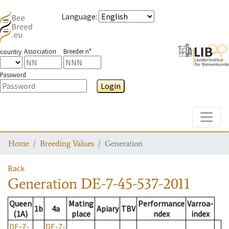
Language
:
Association
Breeder n°
country
Password
Login
Toggle
Home
Breeding Values
Generation
Back
Generation
DE-7-45-537-2011
Queen
Mating
Performance
Varroa-
1b
4a
Apiary
TBV
(1A)
place
ndex
index
DE-7-
DE-7-