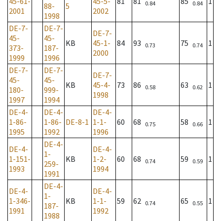
45-61-
45-5-
81
81
85
1
0.84
0.84
88-
5
2001
2002
1998
DE-7-
DE-7-
DE-7-
45-
45-
KB
45-1-
84
93
75
1
0.73
0.74
373-
187-
2000
1999
1996
DE-7-
DE-7-
DE-7-
45-
45-
KB
45-4-
73
86
63
1
0.58
0.62
180-
999-
1998
1997
1994
DE-4-
DE-4-
DE-4-
1-86-
1-86-
DE-8-1
1-1-
60
68
58
1
0.75
0.66
1995
1992
1996
DE-4-
DE-4-
DE-4-
1-
1-151-
KB
1-2-
60
68
59
1
0.74
0.59
259-
1993
1994
1991
DE-4-
DE-4-
DE-4-
1-
1-346-
KB
1-1-
59
62
65
1
0.74
0.55
187-
1991
1992
1988