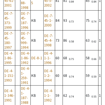
45-61-
45-5-
81
81
85
1
0.84
0.84
88-
5
2001
2002
1998
DE-7-
DE-7-
DE-7-
45-
45-
KB
45-1-
84
93
75
1
0.73
0.74
373-
187-
2000
1999
1996
DE-7-
DE-7-
DE-7-
45-
45-
KB
45-4-
73
86
63
1
0.58
0.62
180-
999-
1998
1997
1994
DE-4-
DE-4-
DE-4-
1-86-
1-86-
DE-8-1
1-1-
60
68
58
1
0.75
0.66
1995
1992
1996
DE-4-
DE-4-
DE-4-
1-
1-151-
KB
1-2-
60
68
59
1
0.74
0.59
259-
1993
1994
1991
DE-4-
DE-4-
DE-4-
1-
1-346-
KB
1-1-
59
62
65
1
0.74
0.55
187-
1991
1992
1988