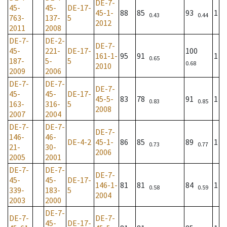
DE-7-
45-
45-
DE-17-
45-1-
88
85
93
1
0.43
0.44
763-
137-
5
2012
2011
2008
DE-7-
DE-2-
DE-7-
45-
221-
DE-17-
100
161-1-
95
91
1
0.65
187-
5-
5
0.68
2010
2009
2006
DE-7-
DE-7-
DE-7-
45-
45-
DE-17-
45-5-
83
78
91
1
0.83
0.85
163-
316-
5
2008
2007
2004
DE-7-
DE-7-
DE-7-
146-
46-
DE-4-2
45-1-
86
85
89
1
0.73
0.77
21-
30-
2006
2005
2001
DE-7-
DE-7-
DE-7-
45-
45-
DE-17-
146-1-
81
81
84
1
0.58
0.59
339-
183-
5
2004
2003
2000
DE-7-
DE-7-
DE-7-
45-
DE-17-