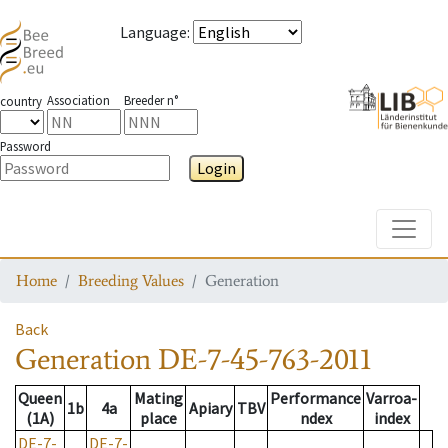
Language
:
Association
Breeder n°
country
Password
Login
Toggle
Home
Breeding Values
Generation
Back
Generation
DE-7-45-763-2011
Queen
Mating
Performance
Varroa-
1b
4a
Apiary
TBV
(1A)
place
ndex
index
DE-7-
DE-7-