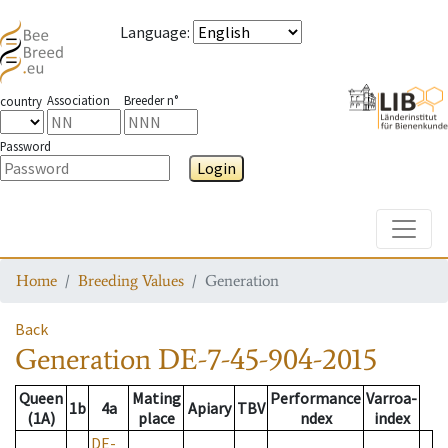
Language
:
Association
Breeder n°
country
Password
Login
Toggle
Home
Breeding Values
Generation
Back
Generation
DE-7-45-904-2015
Queen
Mating
Performance
Varroa-
1b
4a
Apiary
TBV
(1A)
place
ndex
index
DE-