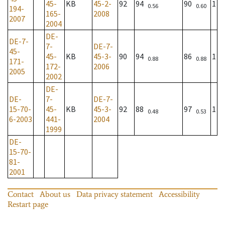
45-
KB
45-2-
92
94
90
1
0.56
0.60
194-
165-
2008
2007
2004
DE-
DE-7-
7-
DE-7-
45-
45-
KB
45-3-
90
94
86
1
0.88
0.88
171-
172-
2006
2005
2002
DE-
DE-
7-
DE-7-
15-70-
45-
KB
45-3-
92
88
97
1
0.48
0.53
6-2003
441-
2004
1999
DE-
15-70-
81-
2001
Contact
About us
Data privacy statement
Accessibility
Restart page