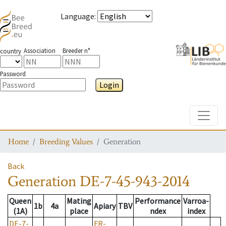
Language
:
Association
Breeder n°
country
Password
Login
Toggle
Home
Breeding Values
Generation
Back
Generation
DE-7-45-943-2014
Queen
Mating
Performance
Varroa-
1b
4a
Apiary
TBV
(1A)
place
ndex
index
DE-7-
FR-