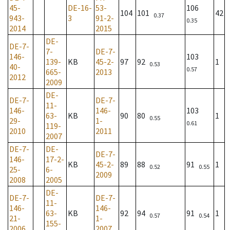
45-
DE-16-
53-
106
104
101
42
0.37
943-
3
91-2-
0.35
2014
2015
DE-
DE-7-
7-
DE-7-
146-
103
139-
KB
45-2-
97
92
1
0.53
40-
0.57
665-
2013
2012
2009
DE-
DE-7-
DE-7-
11-
146-
146-
103
63-
KB
90
80
1
0.55
29-
1-
0.61
119-
2010
2011
2007
DE-7-
DE-
DE-7-
146-
17-2-
KB
45-2-
89
88
91
1
0.52
0.55
25-
6-
2009
2008
2005
DE-
DE-7-
DE-7-
11-
146-
146-
63-
KB
92
94
91
1
0.57
0.54
21-
1-
155-
2006
2007