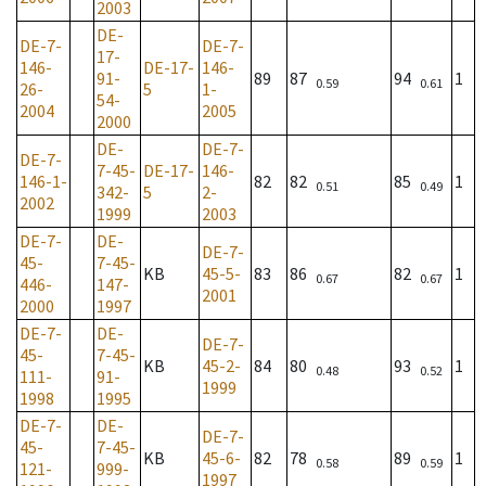
2003
DE-
DE-7-
DE-7-
17-
146-
DE-17-
146-
91-
89
87
94
1
0.59
0.61
26-
5
1-
54-
2004
2005
2000
DE-
DE-7-
DE-7-
7-45-
DE-17-
146-
146-1-
82
82
85
1
0.51
0.49
342-
5
2-
2002
1999
2003
DE-7-
DE-
DE-7-
45-
7-45-
KB
45-5-
83
86
82
1
0.67
0.67
446-
147-
2001
2000
1997
DE-7-
DE-
DE-7-
45-
7-45-
KB
45-2-
84
80
93
1
0.48
0.52
111-
91-
1999
1998
1995
DE-7-
DE-
DE-7-
45-
7-45-
KB
45-6-
82
78
89
1
0.58
0.59
121-
999-
1997