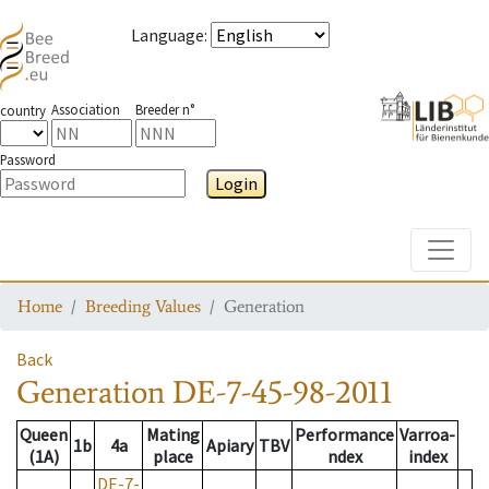
Language
:
Association
Breeder n°
country
Password
Login
Toggle
Home
Breeding Values
Generation
Back
Generation
DE-7-45-98-2011
Queen
Mating
Performance
Varroa-
1b
4a
Apiary
TBV
(1A)
place
ndex
index
DE-7-