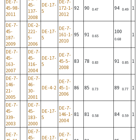
DE-7-
DE-7-
45-
DE-17-
45-98-
172-1-
92
90
94
1
0.47
0.49
137-
5
2011
2012
2008
DE-7-
DE-2-
DE-7-
45-
221-
DE-17-
100
161-1-
95
91
1
0.65
187-
5-
5
0.68
2010
2009
2006
DE-7-
DE-7-
DE-7-
45-
45-
DE-17-
45-5-
83
78
91
1
0.83
0.85
163-
316-
5
2008
2007
2004
DE-7-
DE-7-
DE-7-
146-
46-
DE-4-2
45-1-
86
85
89
1
0.73
0.77
21-
30-
2006
2005
2001
DE-7-
DE-7-
DE-7-
45-
45-
DE-17-
146-1-
81
81
84
1
0.58
0.59
339-
183-
5
2004
2003
2000
DE-7-
DE-7-
DE-7-
45-
DE-17-