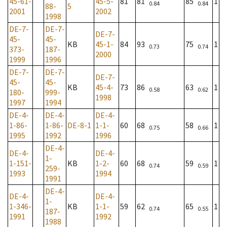
45-61-
45-5-
81
81
85
1
0.84
0.84
88-
5
2001
2002
1998
DE-7-
DE-7-
DE-7-
45-
45-
KB
45-1-
84
93
75
1
0.73
0.74
373-
187-
2000
1999
1996
DE-7-
DE-7-
DE-7-
45-
45-
KB
45-4-
73
86
63
1
0.58
0.62
180-
999-
1998
1997
1994
DE-4-
DE-4-
DE-4-
1-86-
1-86-
DE-8-1
1-1-
60
68
58
1
0.75
0.66
1995
1992
1996
DE-4-
DE-4-
DE-4-
1-
1-151-
KB
1-2-
60
68
59
1
0.74
0.59
259-
1993
1994
1991
DE-4-
DE-4-
DE-4-
1-
1-346-
KB
1-1-
59
62
65
1
0.74
0.55
187-
1991
1992
1988