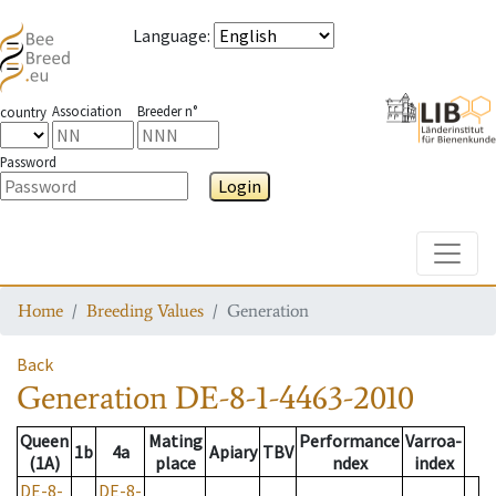
Language
:
Association
Breeder n°
country
Password
Login
Toggle
Home
Breeding Values
Generation
Back
Generation
DE-8-1-4463-2010
Queen
Mating
Performance
Varroa-
1b
4a
Apiary
TBV
(1A)
place
ndex
index
DE-8-
DE-8-