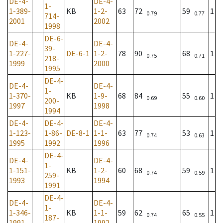
DE-4-
DE-4-
1-
1-389-
KB
1-2-
63
72
59
1
0.79
0.77
714-
2001
2002
1998
DE-6-
DE-4-
DE-4-
39-
1-227-
DE-6-1
1-2-
78
90
68
1
0.75
0.71
218-
1999
2000
1995
DE-4-
DE-4-
DE-4-
1-
1-370-
KB
1-9-
68
84
55
1
0.69
0.60
200-
1997
1998
1994
DE-4-
DE-4-
DE-4-
1-123-
1-86-
DE-8-1
1-1-
63
77
53
1
0.74
0.63
1995
1992
1996
DE-4-
DE-4-
DE-4-
1-
1-151-
KB
1-2-
60
68
59
1
0.74
0.59
259-
1993
1994
1991
DE-4-
DE-4-
DE-4-
1-
1-346-
KB
1-1-
59
62
65
1
0.74
0.55
187-
1991
1992