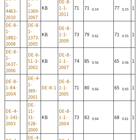
DE-8-
1-
1-
KB
1-1-
71
71
77
1
0.34
0.35
4463-
1369-
2011
2010
2007
DE-8-
DE-8-
DE-8-
1-
1-
KB
1-1-
73
79
71
1
0.62
0.55
1882-
2373-
2009
2008
2005
DE-8-
DE-6-
DE-8-
1-
51-3-
KB
1-1-
74
85
65
1
0.56
0.56
1637-
2002
2007
2006
DE-4-
DE-8-
DE-8-
1-
1-84-
DE-8-1
1-1-
71
80
65
1
0.66
0.65
389-
2004
2005
2001
DE-
DE-4-
11-
DE-8-
1-341-
31-
KB
1-1-
73
82
68
1
0.64
0.61
2003
528-
2004
2000
DE-4-