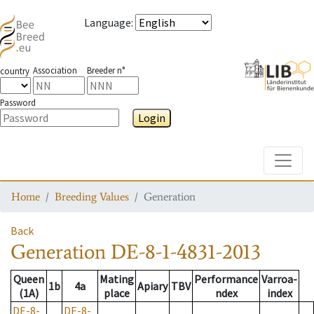
Language
:
Association
Breeder n°
country
Password
Login
Toggle
Home
Breeding Values
Generation
Back
Generation
DE-8-1-4831-2013
Queen
Mating
Performance
Varroa-
1b
4a
Apiary
TBV
(1A)
place
ndex
index
DE-8-
DE-8-