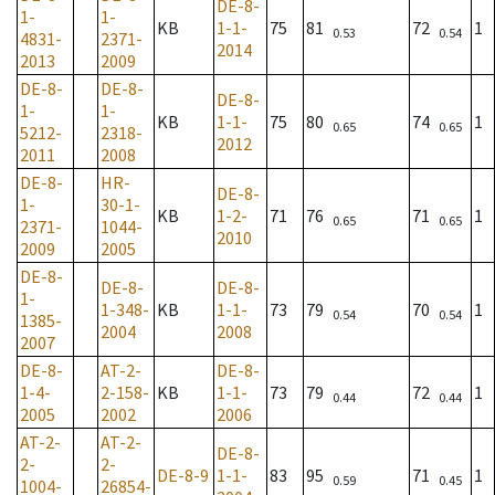
DE-8-
1-
1-
KB
1-1-
75
81
72
1
0.53
0.54
4831-
2371-
2014
2013
2009
DE-8-
DE-8-
DE-8-
1-
1-
KB
1-1-
75
80
74
1
0.65
0.65
5212-
2318-
2012
2011
2008
DE-8-
HR-
DE-8-
1-
30-1-
KB
1-2-
71
76
71
1
0.65
0.65
2371-
1044-
2010
2009
2005
DE-8-
DE-8-
DE-8-
1-
1-348-
KB
1-1-
73
79
70
1
0.54
0.54
1385-
2004
2008
2007
DE-8-
AT-2-
DE-8-
1-4-
2-158-
KB
1-1-
73
79
72
1
0.44
0.44
2005
2002
2006
AT-2-
AT-2-
DE-8-
2-
2-
DE-8-9
1-1-
83
95
71
1
0.59
0.45
1004-
26854-