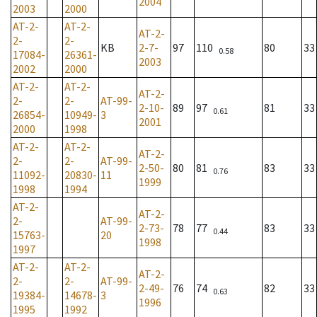
2004
2003
2000
AT-2-
AT-2-
AT-2-
2-
2-
KB
2-7-
97
110
80
33
0.58
17084-
26361-
2003
2002
2000
AT-2-
AT-2-
AT-2-
2-
2-
AT-99-
2-10-
89
97
81
33
0.61
26854-
10949-
3
2001
2000
1998
AT-2-
AT-2-
AT-2-
2-
2-
AT-99-
2-50-
80
81
83
33
0.76
11092-
20830-
11
1999
1998
1994
AT-2-
AT-2-
2-
AT-99-
2-73-
78
77
83
33
0.44
15763-
20
1998
1997
AT-2-
AT-2-
AT-2-
2-
2-
AT-99-
2-49-
76
74
82
33
0.63
19384-
14678-
3
1996
1995
1992