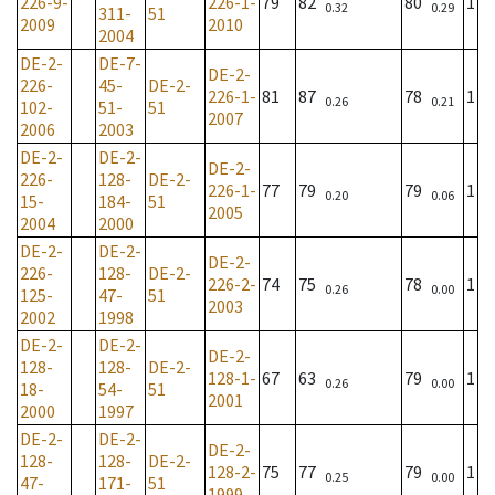
226-9-
226-1-
79
82
80
1
0.32
0.29
311-
51
2009
2010
2004
DE-2-
DE-7-
DE-2-
226-
45-
DE-2-
226-1-
81
87
78
1
0.26
0.21
102-
51-
51
2007
2006
2003
DE-2-
DE-2-
DE-2-
226-
128-
DE-2-
226-1-
77
79
79
1
0.20
0.06
15-
184-
51
2005
2004
2000
DE-2-
DE-2-
DE-2-
226-
128-
DE-2-
226-2-
74
75
78
1
0.26
0.00
125-
47-
51
2003
2002
1998
DE-2-
DE-2-
DE-2-
128-
128-
DE-2-
128-1-
67
63
79
1
0.26
0.00
18-
54-
51
2001
2000
1997
DE-2-
DE-2-
DE-2-
128-
128-
DE-2-
128-2-
75
77
79
1
0.25
0.00
47-
171-
51
1999