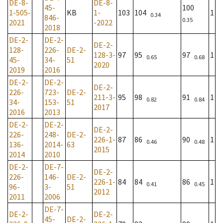
DE-8-
DE-8-
45-
100
1-505-
KB
1-
103
104
1
0.34
846-
0.35
2021
-2022
2018
DE-2-
DE-2-
DE-2-
128-
226-
DE-2-
128-3-
97
95
97
1
0.65
0.68
45-
34-
51
2020
2019
2016
DE-2-
DE-2-
DE-2-
226-
723-
DE-2-
211-3-
95
98
91
1
0.82
0.84
34-
153-
51
2017
2016
2013
DE-2-
DE-2-
DE-2-
226-
248-
DE-2-
226-1-
87
86
90
1
0.46
0.48
136-
2014-
63
2015
2014
2010
DE-2-
DE-7-
DE-2-
226-
146-
DE-2-
226-1-
84
84
86
1
0.41
0.45
96-
3-
51
2012
2011
2006
DE-7-
DE-2-
DE-2-
45-
DE-2-