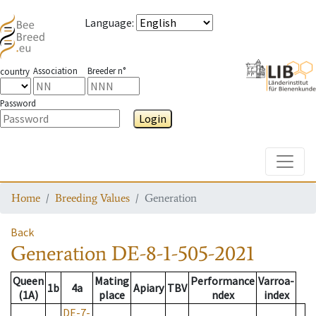
Language
:
Association
Breeder n°
country
Password
Login
Toggle
Home
Breeding Values
Generation
Back
Generation
DE-8-1-505-2021
Queen
Mating
Performance
Varroa-
1b
4a
Apiary
TBV
(1A)
place
ndex
index
DE-7-