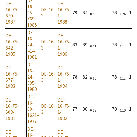
DE-
DE-
DE-
16-
16-75-
DE-16-
16-75-
95-
79
84
78
1
0.56
0.24
670-
3
1-
769-
1987
1988
1985
DE-
DE-
DE-
16-
16-75-
DE-16-
16-75-
24-
83
89
78
1
0.61
0.13
642-
3
1-
414-
1985
1986
1981
DE-
DE-
DE-
16-
16-75-
DE-16-
16-75-
24-
78
82
78
1
0.60
0.12
577-
3
1-
395-
1983
1984
1980
DE-
DE-
DE-
16-
16-75-
DE-16-
16-75-
80-
77
80
78
1
0.58
0.10
508-
3
1-
1621-
1981
1982
1977
DE-
DE-
DE-
16-