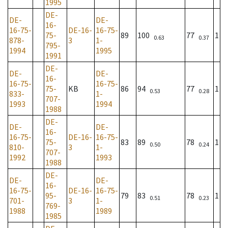
1995
DE-
DE-
DE-
16-
16-75-
DE-16-
16-75-
75-
89
100
77
1
0.63
0.37
878-
3
1-
795-
1994
1995
1991
DE-
DE-
DE-
16-
16-75-
16-75-
75-
KB
86
94
77
1
0.53
0.28
833-
1-
707-
1993
1994
1988
DE-
DE-
DE-
16-
16-75-
DE-16-
16-75-
75-
83
89
78
1
0.50
0.24
810-
3
1-
707-
1992
1993
1988
DE-
DE-
DE-
16-
16-75-
DE-16-
16-75-
95-
79
83
78
1
0.51
0.23
701-
3
1-
769-
1988
1989
1985