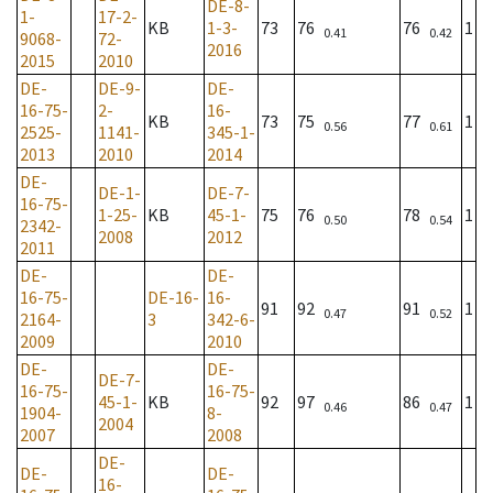
DE-8-
1-
17-2-
KB
1-3-
73
76
76
1
0.41
0.42
9068-
72-
2016
2015
2010
DE-
DE-9-
DE-
16-75-
2-
16-
KB
73
75
77
1
0.56
0.61
2525-
1141-
345-1-
2013
2010
2014
DE-
DE-1-
DE-7-
16-75-
1-25-
KB
45-1-
75
76
78
1
0.50
0.54
2342-
2008
2012
2011
DE-
DE-
16-75-
DE-16-
16-
91
92
91
1
0.47
0.52
2164-
3
342-6-
2009
2010
DE-
DE-
DE-7-
16-75-
16-75-
45-1-
KB
92
97
86
1
0.46
0.47
1904-
8-
2004
2007
2008
DE-
DE-
DE-
16-