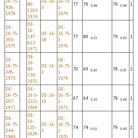
16-75-
DE-16-
16-75-
80-
77
79
79
1
0.48
0.08
436-
3
1-
1203-
1978
1979
1974
DE-
DE-
DE-
16-
16-75-
DE-16-
16-75-
147-
77
80
79
1
0.25
0.03
393-
18
1-
613-
1975
1976
1971
DE-
DE-
DE-
16-
16-75-
DE-16-
16-75-
80-
70
69
78
1
0.43
0.07
345-
3
1-
730-
1973
1974
1971
DE-
DE-
DE-
16-75-
16-5-
DE-16-
16-75-
67
64
78
1
0.30
0.04
297-
2121-
10
1-
1971
1969
1972
DE-
DE-
DE-
16-
16-75-
DE-16-
16-75-
125-
74
74
79
1
0.01
0.00
244-
3
1-
2626-
1969
1970