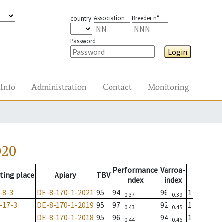
Association
Breeder n°
country
Password
Login
Info
Administration
Contact
Monitoring
020
Performance
Varroa-
ting place
Apiary
TBV
ndex
index
-8-3
DE-8-170-1-2021
95
94
96
1
0.37
0.39
-17-3
DE-8-170-1-2019
95
97
92
1
0.43
0.45
DE-8-170-1-2018
95
96
94
1
0.44
0.46