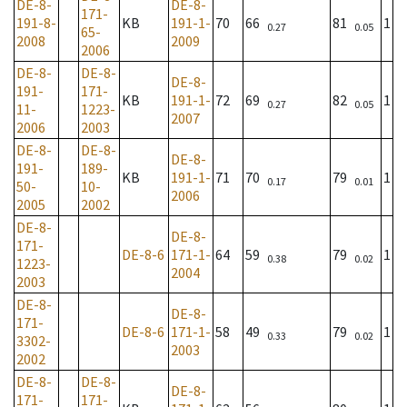
DE-8-
DE-8-
171-
191-8-
KB
191-1-
70
66
81
1
0.27
0.05
65-
2008
2009
2006
DE-8-
DE-8-
DE-8-
191-
171-
KB
191-1-
72
69
82
1
0.27
0.05
11-
1223-
2007
2006
2003
DE-8-
DE-8-
DE-8-
191-
189-
KB
191-1-
71
70
79
1
0.17
0.01
50-
10-
2006
2005
2002
DE-8-
DE-8-
171-
DE-8-6
171-1-
64
59
79
1
0.38
0.02
1223-
2004
2003
DE-8-
DE-8-
171-
DE-8-6
171-1-
58
49
79
1
0.33
0.02
3302-
2003
2002
DE-8-
DE-8-
DE-8-
171-
171-