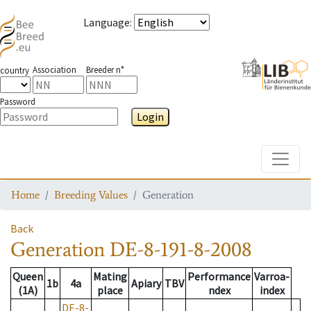
Language
:
Association
Breeder n°
country
Password
Login
Toggle
Home
Breeding Values
Generation
Back
Generation
DE-8-191-8-2008
Queen
Mating
Performance
Varroa-
1b
4a
Apiary
TBV
(1A)
place
ndex
index
DE-8-