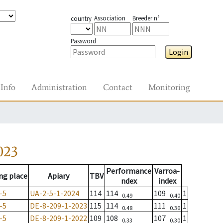
Association
Breeder n°
country
Password
Login
Info
Administration
Contact
Monitoring
023
Performance
Varroa-
ng place
Apiary
TBV
ndex
index
-5
UA-2-5-1-2024
114
114
109
1
0.49
0.40
-5
DE-8-209-1-2023
115
114
111
1
0.48
0.36
-5
DE-8-209-1-2022
109
108
107
1
0.33
0.30