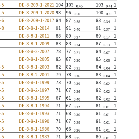
-5
DE-8-209-1-2021
104
103
103
1
0.45
0.41
-5
DE-8-209-1-2020
98
96
100
1
0.50
0.38
-6
DE-8-209-1-2017
84
87
83
1
0.58
0.34
-8
DE-8-8-1-2014
91
91
91
1
0.40
0.37
DE-8-8-1-2011
88
89
89
1
0.27
0.17
DE-8-8-1-2009
83
83
87
1
0.24
0.13
DE-8-8-2-2007
78
77
84
1
0.21
0.07
DE-8-8-1-2005
85
87
85
1
0.30
0.05
-5
DE-8-8-1-2003
82
82
84
1
0.31
0.04
-5
DE-8-8-2-2001
79
78
83
1
0.36
0.04
-5
DE-8-8-1-1999
73
70
83
1
0.39
0.02
-5
DE-8-8-2-1997
71
67
82
1
0.36
0.02
-5
DE-8-8-1-1995
67
61
82
1
0.40
0.02
-5
DE-8-8-1-1994
71
67
81
1
0.32
0.01
-5
DE-8-8-1-1993
71
68
81
1
0.30
0.01
-5
DE-8-8-1-1990
71
67
81
1
0.29
0.01
-5
DE-8-8-1-1986
70
66
81
1
0.26
0.01
-5
DE-8-8-1-1983
71
68
80
1
0.25
0.01