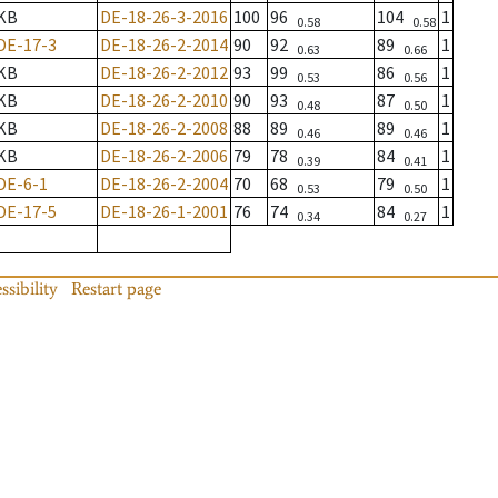
KB
DE-18-26-3-2016
100
96
104
1
0.58
0.58
DE-17-3
DE-18-26-2-2014
90
92
89
1
0.63
0.66
KB
DE-18-26-2-2012
93
99
86
1
0.53
0.56
KB
DE-18-26-2-2010
90
93
87
1
0.48
0.50
KB
DE-18-26-2-2008
88
89
89
1
0.46
0.46
KB
DE-18-26-2-2006
79
78
84
1
0.39
0.41
DE-6-1
DE-18-26-2-2004
70
68
79
1
0.53
0.50
DE-17-5
DE-18-26-1-2001
76
74
84
1
0.34
0.27
ssibility
Restart page