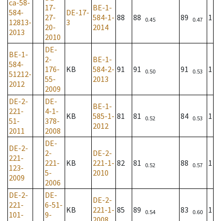
ca-58-
17-
BE-1-
584-
DE-17-
27-
584-1-
88
88
89
1
0.45
0.47
12813-
3
20-
2014
2013
2010
DE-
BE-1-
2-
BE-1-
584-
176-
KB
584-2-
91
91
91
1
0.50
0.53
51212-
55-
2013
2012
2009
DE-2-
DE-
BE-1-
221-
4-1-
KB
585-1-
81
81
84
1
0.52
0.53
51-
378-
2012
2011
2008
DE-
DE-2-
2-
DE-2-
221-
221-
KB
221-1-
82
81
88
1
0.52
0.57
123-
5-
2010
2009
2006
DE-2-
DE-
DE-2-
221-
6-51-
KB
221-1-
85
89
83
1
0.54
0.60
101-
9-
2008