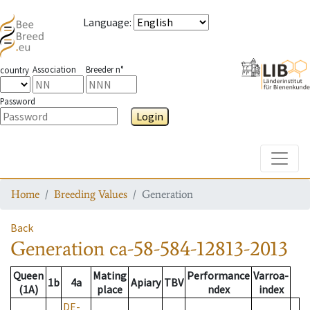
Language
:
Association
Breeder n°
country
Password
Login
Toggle
Home
Breeding Values
Generation
Back
Generation
ca-58-584-12813-2013
Queen
Mating
Performance
Varroa-
1b
4a
Apiary
TBV
(1A)
place
ndex
index
DE-