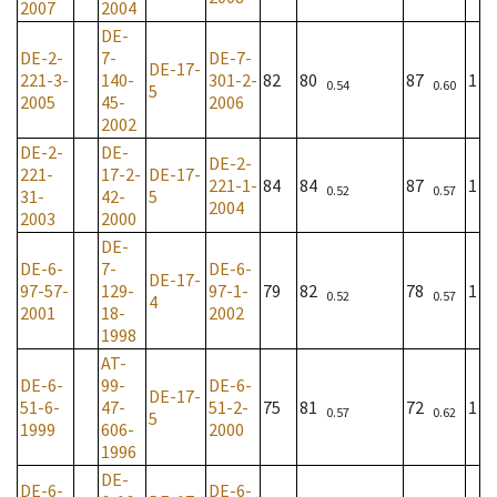
2007
2004
DE-
DE-2-
7-
DE-7-
DE-17-
221-3-
140-
301-2-
82
80
87
1
0.54
0.60
5
2005
45-
2006
2002
DE-2-
DE-
DE-2-
221-
17-2-
DE-17-
221-1-
84
84
87
1
0.52
0.57
31-
42-
5
2004
2003
2000
DE-
DE-6-
7-
DE-6-
DE-17-
97-57-
129-
97-1-
79
82
78
1
0.52
0.57
4
2001
18-
2002
1998
AT-
DE-6-
99-
DE-6-
DE-17-
51-6-
47-
51-2-
75
81
72
1
0.57
0.62
5
1999
606-
2000
1996
DE-
DE-6-
DE-6-