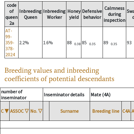
code
Calmness
of
Inbreeding
Inbreeding
Honey
Defensive
Sw
during
queen
Queen
Worker
yield
behavior
inspection
2a
AT-
99-
359-
2.2%
1.6%
88
85
89
93
0.38
0.35
0.35
378-
2024
Breeding values and inbreeding
coefficients of potential descendants
number of
Inseminator details
Mate (4A)
inseminator
C
▼
ASSOC
▽
No.
▽
Surname
Breeding line
C4A