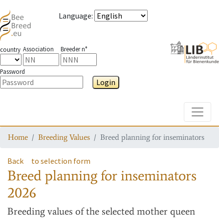
Language
:
Association
Breeder n°
country
Password
Login
Toggle
Home
Breeding Values
Breed planning for inseminators
Back
to selection form
Breed planning for inseminators
2026
Breeding values
of the selected mother queen