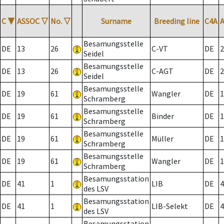
C
▼
ASSOC
▽
No.
▽
Surname
Breeding line
C4A
Besamungsstelle
DE
13
26
C-VT
DE
2
Seidel
Besamungsstelle
DE
13
26
C-AGT
DE
2
Seidel
Besamungsstelle
DE
19
61
Wangler
DE
1
Schramberg
Besamungsstelle
DE
19
61
Binder
DE
1
Schramberg
Besamungsstelle
DE
19
61
Müller
DE
1
Schramberg
Besamungsstelle
DE
19
61
Wangler
DE
1
Schramberg
Besamungsstation
DE
41
1
LIB
DE
4
des LSV
Besamungsstation
DE
41
1
LIB-Selekt
DE
4
des LSV
Besamungsstation