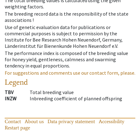
The total breeding values is calculated using the given
weighting factors.
The breeding record data is the responsibility of the state
associations !
Use of genetic evaluation data for publications or
commercial purposes is subject to permission by the
Institute for Bee Research Hohen Neuendorf, Germany,
Länderinstitut für Bienenkunde Hohen Neuendorf e.V.
The performance index is composed of the breeding value
for honey yield, gentleness, calmness and swarming
tendency in equal proportions.
For suggestions and comments use our contact form, please.
Legend
TBV
Total breeding value
INZW
Inbreeding coefficient of planned offspring
Contact
About us
Data privacy statement
Accessibility
Restart page