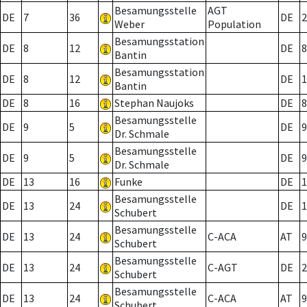
Besamungsstelle
AGT
DE
7
36
DE
2
Weber
Population
Besamungsstation
DE
8
12
DE
8
Bantin
Besamungsstation
DE
8
12
DE
1
Bantin
DE
8
16
Stephan Naujoks
DE
8
Besamungsstelle
DE
9
5
DE
9
Dr. Schmale
Besamungsstelle
DE
9
5
DE
9
Dr. Schmale
DE
13
16
Funke
DE
1
Besamungsstelle
DE
13
24
DE
1
Schubert
Besamungsstelle
DE
13
24
C-ACA
AT
9
Schubert
Besamungsstelle
DE
13
24
C-AGT
DE
2
Schubert
Besamungsstelle
DE
13
24
C-ACA
AT
9
Schubert