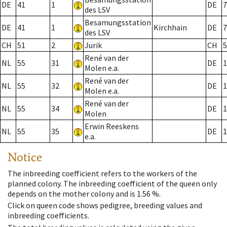
DE
41
1
DE
7
des LSV
Besamungsstation
DE
41
1
Kirchhain
DE
7
des LSV
CH
51
2
Jurik
CH
5
René van der
NL
55
31
DE
1
Molen e.a.
René van der
NL
55
32
DE
1
Molen e.a.
René van der
NL
55
34
DE
1
Molen
Erwin Reeskens
NL
55
35
DE
1
e.a.
Notice
The inbreeding coefficient refers to the workers of the
planned colony. The inbreeding coefficient of the queen only
depends on the mother colony and is 1.56 %.
Click on queen code shows pedigree, breeding values and
inbreeding coefficients.