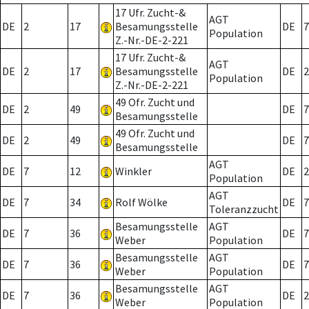
17 Ufr. Zucht-&
AGT
DE
2
17
Besamungsstelle
DE
7
Population
Z.-Nr.-DE-2-221
17 Ufr. Zucht-&
AGT
DE
2
17
Besamungsstelle
DE
2
Population
Z.-Nr.-DE-2-221
49 Ofr. Zucht und
DE
2
49
DE
7
Besamungsstelle
49 Ofr. Zucht und
DE
2
49
DE
7
Besamungsstelle
AGT
DE
7
12
Winkler
DE
2
Population
AGT
DE
7
34
Rolf Wölke
DE
7
Toleranzzucht
Besamungsstelle
AGT
DE
7
36
DE
7
Weber
Population
Besamungsstelle
AGT
DE
7
36
DE
7
Weber
Population
Besamungsstelle
AGT
DE
7
36
DE
2
Weber
Population