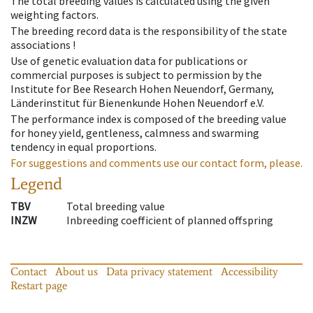
The total breeding values is calculated using the given
weighting factors.
The breeding record data is the responsibility of the state
associations !
Use of genetic evaluation data for publications or
commercial purposes is subject to permission by the
Institute for Bee Research Hohen Neuendorf, Germany,
Länderinstitut für Bienenkunde Hohen Neuendorf e.V.
The performance index is composed of the breeding value
for honey yield, gentleness, calmness and swarming
tendency in equal proportions.
For suggestions and comments use our contact form, please.
Legend
TBV
Total breeding value
INZW
Inbreeding coefficient of planned offspring
Contact
About us
Data privacy statement
Accessibility
Restart page