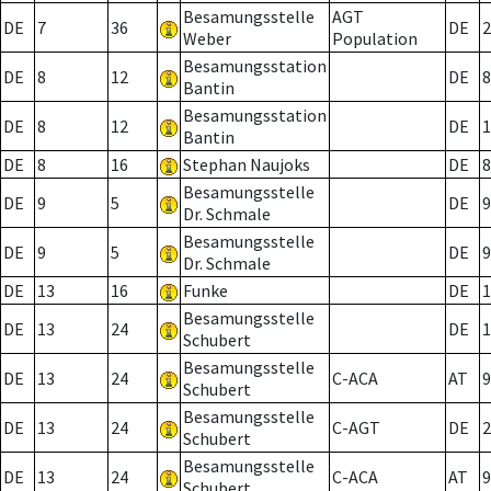
Besamungsstelle
AGT
DE
7
36
DE
2
Weber
Population
Besamungsstation
DE
8
12
DE
8
Bantin
Besamungsstation
DE
8
12
DE
1
Bantin
DE
8
16
Stephan Naujoks
DE
8
Besamungsstelle
DE
9
5
DE
9
Dr. Schmale
Besamungsstelle
DE
9
5
DE
9
Dr. Schmale
DE
13
16
Funke
DE
1
Besamungsstelle
DE
13
24
DE
1
Schubert
Besamungsstelle
DE
13
24
C-ACA
AT
9
Schubert
Besamungsstelle
DE
13
24
C-AGT
DE
2
Schubert
Besamungsstelle
DE
13
24
C-ACA
AT
9
Schubert