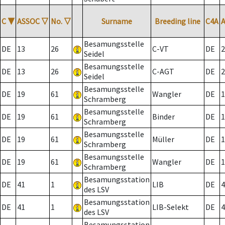
C
▼
ASSOC
▽
No.
▽
Surname
Breeding line
C4A
Besamungsstelle
DE
13
26
C-VT
DE
2
Seidel
Besamungsstelle
DE
13
26
C-AGT
DE
2
Seidel
Besamungsstelle
DE
19
61
Wangler
DE
1
Schramberg
Besamungsstelle
DE
19
61
Binder
DE
1
Schramberg
Besamungsstelle
DE
19
61
Müller
DE
1
Schramberg
Besamungsstelle
DE
19
61
Wangler
DE
1
Schramberg
Besamungsstation
DE
41
1
LIB
DE
4
des LSV
Besamungsstation
DE
41
1
LIB-Selekt
DE
4
des LSV
Besamungsstation