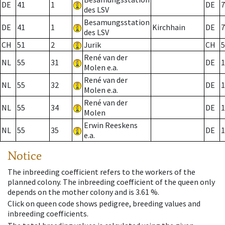
DE
41
1
DE
7
des LSV
Besamungsstation
DE
41
1
Kirchhain
DE
7
des LSV
CH
51
2
Jurik
CH
5
René van der
NL
55
31
DE
1
Molen e.a.
René van der
NL
55
32
DE
1
Molen e.a.
René van der
NL
55
34
DE
1
Molen
Erwin Reeskens
NL
55
35
DE
1
e.a.
Notice
The inbreeding coefficient refers to the workers of the
planned colony. The inbreeding coefficient of the queen only
depends on the mother colony and is 3.61 %.
Click on queen code shows pedigree, breeding values and
inbreeding coefficients.