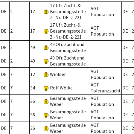
17 Ufr. Zucht-&
AGT
DE
2
17
Besamungsstelle
DE
7
Population
Z.-Nr.-DE-2-221
17 Ufr. Zucht-&
AGT
DE
2
17
Besamungsstelle
DE
2
Population
Z.-Nr.-DE-2-221
49 Ofr. Zucht und
DE
2
49
DE
7
Besamungsstelle
49 Ofr. Zucht und
DE
2
49
DE
7
Besamungsstelle
AGT
DE
7
12
Winkler
DE
2
Population
AGT
DE
7
34
Rolf Wölke
DE
7
Toleranzzucht
Besamungsstelle
AGT
DE
7
36
DE
7
Weber
Population
Besamungsstelle
AGT
DE
7
36
DE
7
Weber
Population
Besamungsstelle
AGT
DE
7
36
DE
2
Weber
Population