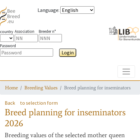
Language
:
Association
Breeder n°
country
Password
Login
Toggle
Home
Breeding Values
Breed planning for inseminators
Back
to selection form
Breed planning for inseminators
2026
Breeding values
of the selected mother queen