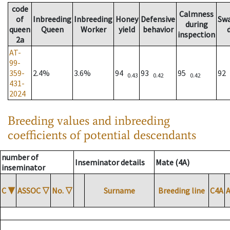
code
Calmness
of
Inbreeding
Inbreeding
Honey
Defensive
Sw
during
queen
Queen
Worker
yield
behavior
inspection
2a
AT-
99-
359-
2.4%
3.6%
94
93
95
92
0.43
0.42
0.42
431-
2024
Breeding values and inbreeding
coefficients of potential descendants
number of
Inseminator details
Mate (4A)
inseminator
C
▼
ASSOC
▽
No.
▽
Surname
Breeding line
C4A