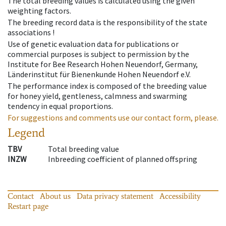
The total breeding values is calculated using the given
weighting factors.
The breeding record data is the responsibility of the state
associations !
Use of genetic evaluation data for publications or
commercial purposes is subject to permission by the
Institute for Bee Research Hohen Neuendorf, Germany,
Länderinstitut für Bienenkunde Hohen Neuendorf e.V.
The performance index is composed of the breeding value
for honey yield, gentleness, calmness and swarming
tendency in equal proportions.
For suggestions and comments use our contact form, please.
Legend
TBV
Total breeding value
INZW
Inbreeding coefficient of planned offspring
Contact
About us
Data privacy statement
Accessibility
Restart page