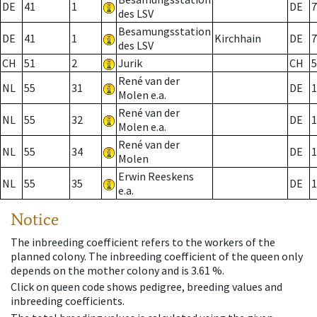
DE
41
1
DE
7
des LSV
Besamungsstation
DE
41
1
Kirchhain
DE
7
des LSV
CH
51
2
Jurik
CH
5
René van der
NL
55
31
DE
1
Molen e.a.
René van der
NL
55
32
DE
1
Molen e.a.
René van der
NL
55
34
DE
1
Molen
Erwin Reeskens
NL
55
35
DE
1
e.a.
Notice
The inbreeding coefficient refers to the workers of the
planned colony. The inbreeding coefficient of the queen only
depends on the mother colony and is 3.61 %.
Click on queen code shows pedigree, breeding values and
inbreeding coefficients.