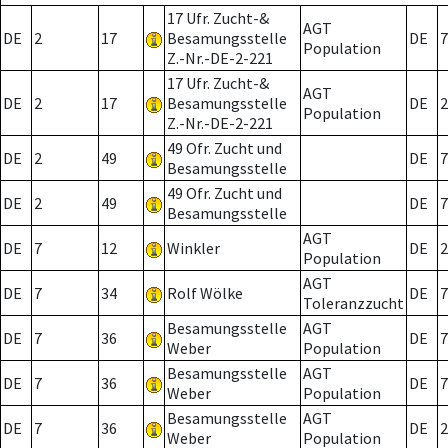
17 Ufr. Zucht-&
AGT
DE
2
17
Besamungsstelle
DE
7
Population
Z.-Nr.-DE-2-221
17 Ufr. Zucht-&
AGT
DE
2
17
Besamungsstelle
DE
2
Population
Z.-Nr.-DE-2-221
49 Ofr. Zucht und
DE
2
49
DE
7
Besamungsstelle
49 Ofr. Zucht und
DE
2
49
DE
7
Besamungsstelle
AGT
DE
7
12
Winkler
DE
2
Population
AGT
DE
7
34
Rolf Wölke
DE
7
Toleranzzucht
Besamungsstelle
AGT
DE
7
36
DE
7
Weber
Population
Besamungsstelle
AGT
DE
7
36
DE
7
Weber
Population
Besamungsstelle
AGT
DE
7
36
DE
2
Weber
Population