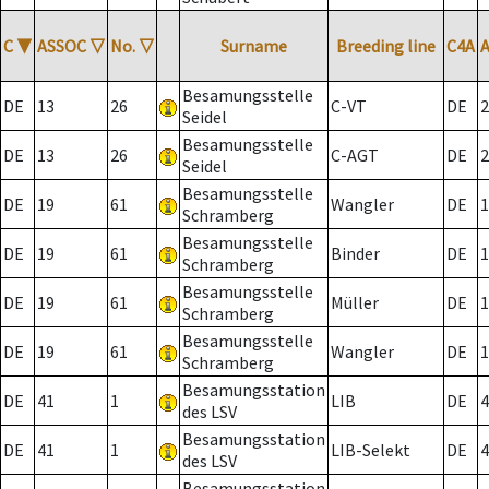
C
▼
ASSOC
▽
No.
▽
Surname
Breeding line
C4A
Besamungsstelle
DE
13
26
C-VT
DE
2
Seidel
Besamungsstelle
DE
13
26
C-AGT
DE
2
Seidel
Besamungsstelle
DE
19
61
Wangler
DE
1
Schramberg
Besamungsstelle
DE
19
61
Binder
DE
1
Schramberg
Besamungsstelle
DE
19
61
Müller
DE
1
Schramberg
Besamungsstelle
DE
19
61
Wangler
DE
1
Schramberg
Besamungsstation
DE
41
1
LIB
DE
4
des LSV
Besamungsstation
DE
41
1
LIB-Selekt
DE
4
des LSV
Besamungsstation