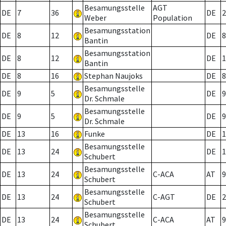
Besamungsstelle
AGT
DE
7
36
DE
2
Weber
Population
Besamungsstation
DE
8
12
DE
8
Bantin
Besamungsstation
DE
8
12
DE
1
Bantin
DE
8
16
Stephan Naujoks
DE
8
Besamungsstelle
DE
9
5
DE
9
Dr. Schmale
Besamungsstelle
DE
9
5
DE
9
Dr. Schmale
DE
13
16
Funke
DE
1
Besamungsstelle
DE
13
24
DE
1
Schubert
Besamungsstelle
DE
13
24
C-ACA
AT
9
Schubert
Besamungsstelle
DE
13
24
C-AGT
DE
2
Schubert
Besamungsstelle
DE
13
24
C-ACA
AT
9
Schubert