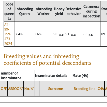
code
Calmness
of
Inbreeding
Inbreeding
Honey
Defensive
Sw
during
queen
Queen
Worker
yield
behavior
inspection
2a
AT-
99-
359-
2.4%
3.6%
90
91
93
89
0.43
0.42
0.42
473-
2024
Breeding values and inbreeding
coefficients of potential descendants
number of
Inseminator details
Mate (4A)
inseminator
C
▼
ASSOC
▽
No.
▽
Surname
Breeding line
C4A