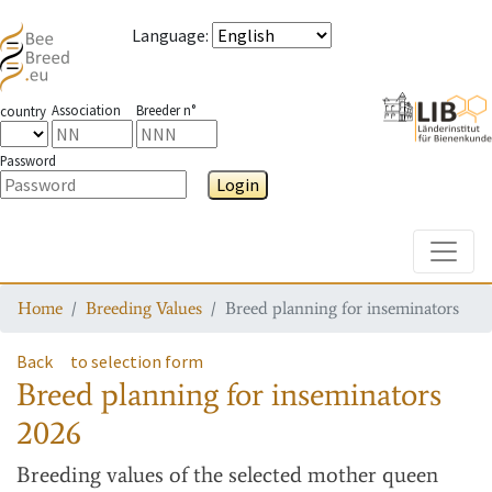
Language
:
Association
Breeder n°
country
Password
Login
Toggle
Home
Breeding Values
Breed planning for inseminators
Back
to selection form
Breed planning for inseminators
2026
Breeding values
of the selected mother queen