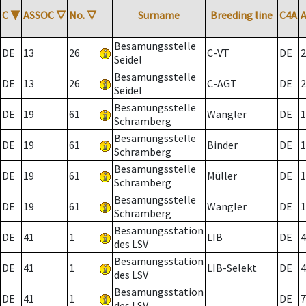
C
▼
ASSOC
▽
No.
▽
Surname
Breeding line
C4A
Besamungsstelle
DE
13
26
C-VT
DE
2
Seidel
Besamungsstelle
DE
13
26
C-AGT
DE
2
Seidel
Besamungsstelle
DE
19
61
Wangler
DE
1
Schramberg
Besamungsstelle
DE
19
61
Binder
DE
1
Schramberg
Besamungsstelle
DE
19
61
Müller
DE
1
Schramberg
Besamungsstelle
DE
19
61
Wangler
DE
1
Schramberg
Besamungsstation
DE
41
1
LIB
DE
4
des LSV
Besamungsstation
DE
41
1
LIB-Selekt
DE
4
des LSV
Besamungsstation
DE
41
1
DE
7
des LSV