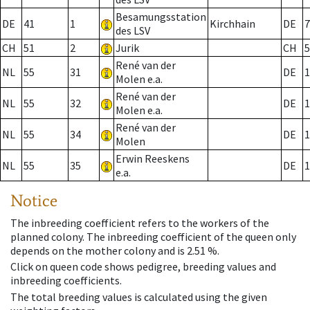
Besamungsstation
DE
41
1
Kirchhain
DE
7
des LSV
CH
51
2
Jurik
CH
5
René van der
NL
55
31
DE
1
Molen e.a.
René van der
NL
55
32
DE
1
Molen e.a.
René van der
NL
55
34
DE
1
Molen
Erwin Reeskens
NL
55
35
DE
1
e.a.
Notice
The inbreeding coefficient refers to the workers of the
planned colony. The inbreeding coefficient of the queen only
depends on the mother colony and is 2.51 %.
Click on queen code shows pedigree, breeding values and
inbreeding coefficients.
The total breeding values is calculated using the given