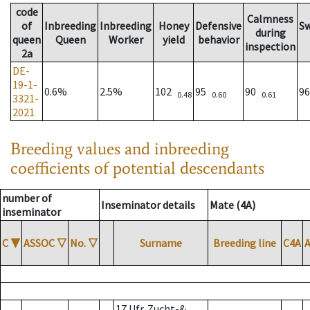
code
Calmness
of
Inbreeding
Inbreeding
Honey
Defensive
S
during
queen
Queen
Worker
yield
behavior
inspection
2a
DE-
19-1-
0.6%
2.5%
102
95
90
9
0.48
0.60
0.61
3321-
2021
Breeding values and inbreeding
coefficients of potential descendants
number of
Inseminator details
Mate (4A)
inseminator
C
▼
ASSOC
▽
No.
▽
Surname
Breeding line
C4A
17 Ufr. Zucht-&