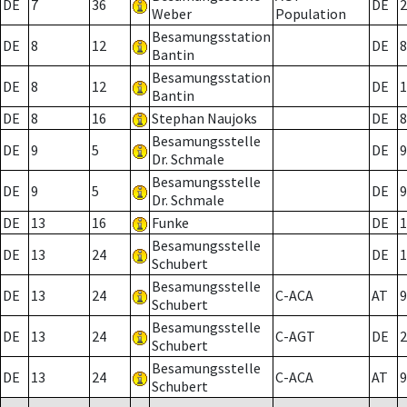
DE
7
36
DE
2
Weber
Population
Besamungsstation
DE
8
12
DE
8
Bantin
Besamungsstation
DE
8
12
DE
1
Bantin
DE
8
16
Stephan Naujoks
DE
8
Besamungsstelle
DE
9
5
DE
9
Dr. Schmale
Besamungsstelle
DE
9
5
DE
9
Dr. Schmale
DE
13
16
Funke
DE
1
Besamungsstelle
DE
13
24
DE
1
Schubert
Besamungsstelle
DE
13
24
C-ACA
AT
9
Schubert
Besamungsstelle
DE
13
24
C-AGT
DE
2
Schubert
Besamungsstelle
DE
13
24
C-ACA
AT
9
Schubert