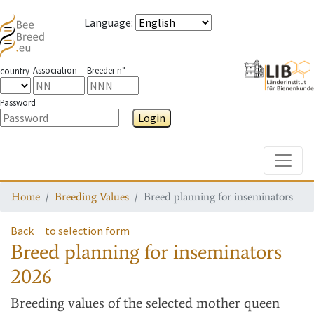
Language
:
Association
Breeder n°
country
Password
Login
Toggle
Home
Breeding Values
Breed planning for inseminators
Back
to selection form
Breed planning for inseminators
2026
Breeding values
of the selected mother queen