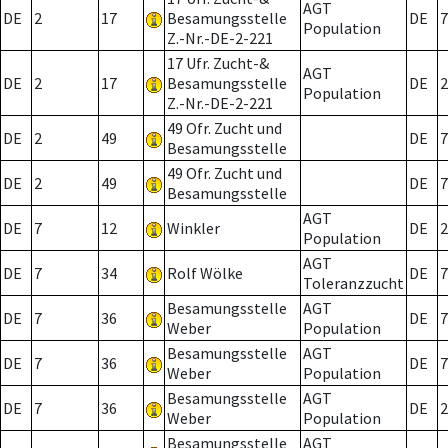
AGT
DE
2
17
Besamungsstelle
DE
7
Population
Z.-Nr.-DE-2-221
17 Ufr. Zucht-&
AGT
DE
2
17
Besamungsstelle
DE
2
Population
Z.-Nr.-DE-2-221
49 Ofr. Zucht und
DE
2
49
DE
7
Besamungsstelle
49 Ofr. Zucht und
DE
2
49
DE
7
Besamungsstelle
AGT
DE
7
12
Winkler
DE
2
Population
AGT
DE
7
34
Rolf Wölke
DE
7
Toleranzzucht
Besamungsstelle
AGT
DE
7
36
DE
7
Weber
Population
Besamungsstelle
AGT
DE
7
36
DE
7
Weber
Population
Besamungsstelle
AGT
DE
7
36
DE
2
Weber
Population
Besamungsstelle
AGT