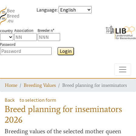
Language
:
Association
Breeder n°
country
Password
Login
Toggle
Home
Breeding Values
Breed planning for inseminators
Back
to selection form
Breed planning for inseminators
2026
Breeding values
of the selected mother queen