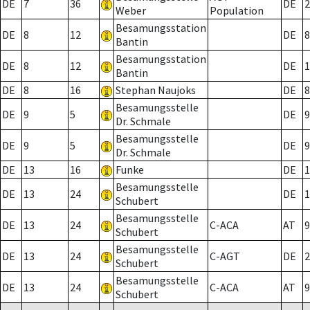
DE
7
36
DE
2
Weber
Population
Besamungsstation
DE
8
12
DE
8
Bantin
Besamungsstation
DE
8
12
DE
1
Bantin
DE
8
16
Stephan Naujoks
DE
8
Besamungsstelle
DE
9
5
DE
9
Dr. Schmale
Besamungsstelle
DE
9
5
DE
9
Dr. Schmale
DE
13
16
Funke
DE
1
Besamungsstelle
DE
13
24
DE
1
Schubert
Besamungsstelle
DE
13
24
C-ACA
AT
9
Schubert
Besamungsstelle
DE
13
24
C-AGT
DE
2
Schubert
Besamungsstelle
DE
13
24
C-ACA
AT
9
Schubert