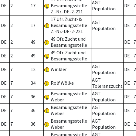
AGT
DE
2
17
Besamungsstelle
DE
7
Population
Z.-Nr.-DE-2-221
17 Ufr. Zucht-&
AGT
DE
2
17
Besamungsstelle
DE
2
Population
Z.-Nr.-DE-2-221
49 Ofr. Zucht und
DE
2
49
DE
7
Besamungsstelle
49 Ofr. Zucht und
DE
2
49
DE
7
Besamungsstelle
AGT
DE
7
12
Winkler
DE
2
Population
AGT
DE
7
34
Rolf Wölke
DE
7
Toleranzzucht
Besamungsstelle
AGT
DE
7
36
DE
7
Weber
Population
Besamungsstelle
AGT
DE
7
36
DE
7
Weber
Population
Besamungsstelle
AGT
DE
7
36
DE
2
Weber
Population
Besamungsstelle
AGT