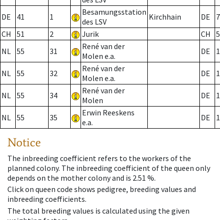
Besamungsstation
DE
41
1
Kirchhain
DE
7
des LSV
CH
51
2
Jurik
CH
5
René van der
NL
55
31
DE
1
Molen e.a.
René van der
NL
55
32
DE
1
Molen e.a.
René van der
NL
55
34
DE
1
Molen
Erwin Reeskens
NL
55
35
DE
1
e.a.
Notice
The inbreeding coefficient refers to the workers of the
planned colony. The inbreeding coefficient of the queen only
depends on the mother colony and is 2.51 %.
Click on queen code shows pedigree, breeding values and
inbreeding coefficients.
The total breeding values is calculated using the given