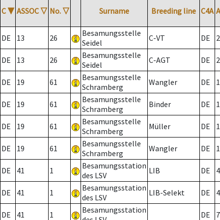
C
▼
ASSOC
▽
No.
▽
Surname
Breeding line
C4A
Besamungsstelle
DE
13
26
C-VT
DE
2
Seidel
Besamungsstelle
DE
13
26
C-AGT
DE
2
Seidel
Besamungsstelle
DE
19
61
Wangler
DE
1
Schramberg
Besamungsstelle
DE
19
61
Binder
DE
1
Schramberg
Besamungsstelle
DE
19
61
Müller
DE
1
Schramberg
Besamungsstelle
DE
19
61
Wangler
DE
1
Schramberg
Besamungsstation
DE
41
1
LIB
DE
4
des LSV
Besamungsstation
DE
41
1
LIB-Selekt
DE
4
des LSV
Besamungsstation
DE
41
1
DE
7
des LSV