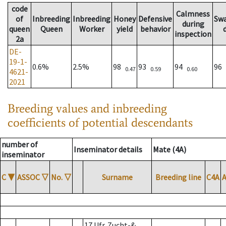
code
Calmness
of
Inbreeding
Inbreeding
Honey
Defensive
Sw
during
queen
Queen
Worker
yield
behavior
inspection
2a
DE-
19-1-
0.6%
2.5%
98
93
94
96
0.47
0.59
0.60
4621-
2021
Breeding values and inbreeding
coefficients of potential descendants
number of
Inseminator details
Mate (4A)
inseminator
C
▼
ASSOC
▽
No.
▽
Surname
Breeding line
C4A
17 Ufr. Zucht-&