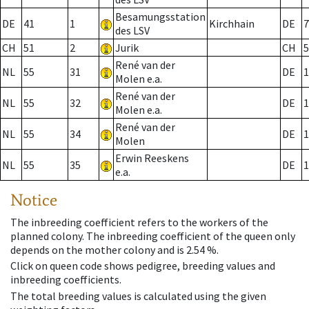
Besamungsstation
DE
41
1
Kirchhain
DE
7
des LSV
CH
51
2
Jurik
CH
5
René van der
NL
55
31
DE
1
Molen e.a.
René van der
NL
55
32
DE
1
Molen e.a.
René van der
NL
55
34
DE
1
Molen
Erwin Reeskens
NL
55
35
DE
1
e.a.
Notice
The inbreeding coefficient refers to the workers of the
planned colony. The inbreeding coefficient of the queen only
depends on the mother colony and is 2.54 %.
Click on queen code shows pedigree, breeding values and
inbreeding coefficients.
The total breeding values is calculated using the given