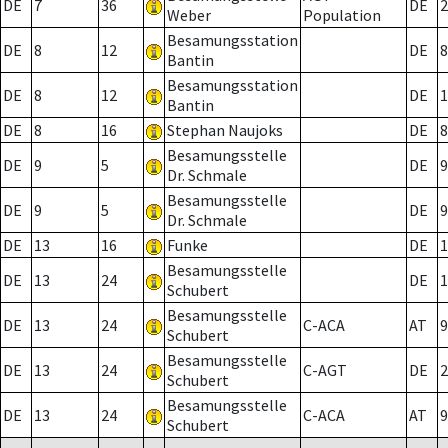
DE
7
36
DE
2
Weber
Population
Besamungsstation
DE
8
12
DE
8
Bantin
Besamungsstation
DE
8
12
DE
1
Bantin
DE
8
16
Stephan Naujoks
DE
8
Besamungsstelle
DE
9
5
DE
9
Dr. Schmale
Besamungsstelle
DE
9
5
DE
9
Dr. Schmale
DE
13
16
Funke
DE
1
Besamungsstelle
DE
13
24
DE
1
Schubert
Besamungsstelle
DE
13
24
C-ACA
AT
9
Schubert
Besamungsstelle
DE
13
24
C-AGT
DE
2
Schubert
Besamungsstelle
DE
13
24
C-ACA
AT
9
Schubert