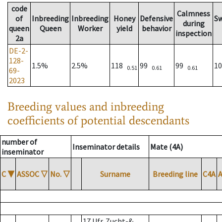
code
Calmness
of
Inbreeding
Inbreeding
Honey
Defensive
S
during
queen
Queen
Worker
yield
behavior
inspection
2a
DE-2-
128-
1.5%
2.5%
118
99
99
1
0.51
0.61
0.61
69-
2023
Breeding values and inbreeding
coefficients of potential descendants
number of
Inseminator details
Mate (4A)
inseminator
C
▼
ASSOC
▽
No.
▽
Surname
Breeding line
C4A
17 Ufr. Zucht-&