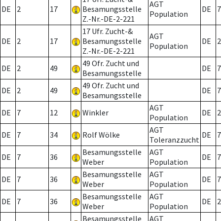
AGT
DE
2
17
Besamungsstelle
DE
7
Population
Z.-Nr.-DE-2-221
17 Ufr. Zucht-&
AGT
DE
2
17
Besamungsstelle
DE
2
Population
Z.-Nr.-DE-2-221
49 Ofr. Zucht und
DE
2
49
DE
7
Besamungsstelle
49 Ofr. Zucht und
DE
2
49
DE
7
Besamungsstelle
AGT
DE
7
12
Winkler
DE
2
Population
AGT
DE
7
34
Rolf Wölke
DE
7
Toleranzzucht
Besamungsstelle
AGT
DE
7
36
DE
7
Weber
Population
Besamungsstelle
AGT
DE
7
36
DE
7
Weber
Population
Besamungsstelle
AGT
DE
7
36
DE
2
Weber
Population
Besamungsstelle
AGT