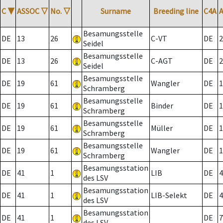
C
▼
ASSOC
▽
No.
▽
Surname
Breeding line
C4A
Besamungsstelle
DE
13
26
C-VT
DE
2
Seidel
Besamungsstelle
DE
13
26
C-AGT
DE
2
Seidel
Besamungsstelle
DE
19
61
Wangler
DE
1
Schramberg
Besamungsstelle
DE
19
61
Binder
DE
1
Schramberg
Besamungsstelle
DE
19
61
Müller
DE
1
Schramberg
Besamungsstelle
DE
19
61
Wangler
DE
1
Schramberg
Besamungsstation
DE
41
1
LIB
DE
4
des LSV
Besamungsstation
DE
41
1
LIB-Selekt
DE
4
des LSV
Besamungsstation
DE
41
1
DE
7
des LSV