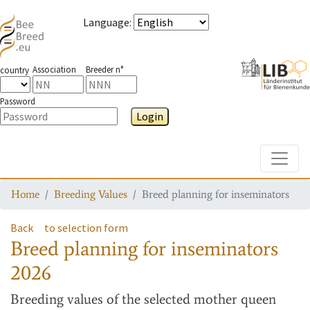
Language
:
Association
Breeder n°
country
Password
Login
Toggle
Home
Breeding Values
Breed planning for inseminators
Back
to selection form
Breed planning for inseminators
2026
Breeding values
of the selected mother queen