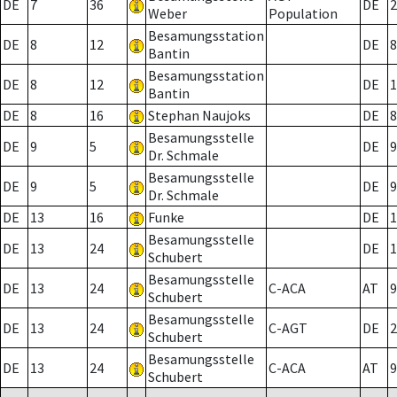
DE
7
36
DE
2
Weber
Population
Besamungsstation
DE
8
12
DE
8
Bantin
Besamungsstation
DE
8
12
DE
1
Bantin
DE
8
16
Stephan Naujoks
DE
8
Besamungsstelle
DE
9
5
DE
9
Dr. Schmale
Besamungsstelle
DE
9
5
DE
9
Dr. Schmale
DE
13
16
Funke
DE
1
Besamungsstelle
DE
13
24
DE
1
Schubert
Besamungsstelle
DE
13
24
C-ACA
AT
9
Schubert
Besamungsstelle
DE
13
24
C-AGT
DE
2
Schubert
Besamungsstelle
DE
13
24
C-ACA
AT
9
Schubert