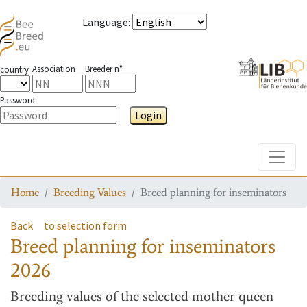
Language
:
Association
Breeder n°
country
Password
Login
Toggle
Home
Breeding Values
Breed planning for inseminators
Back
to selection form
Breed planning for inseminators
2026
Breeding values
of the selected mother queen