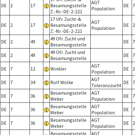
AGT
DE
2
17
Besamungsstelle
DE
7
Population
Z.-Nr.-DE-2-221
17 Ufr. Zucht-&
AGT
DE
2
17
Besamungsstelle
DE
2
Population
Z.-Nr.-DE-2-221
49 Ofr. Zucht und
DE
2
49
DE
7
Besamungsstelle
49 Ofr. Zucht und
DE
2
49
DE
7
Besamungsstelle
AGT
DE
7
12
Winkler
DE
2
Population
AGT
DE
7
34
Rolf Wölke
DE
7
Toleranzzucht
Besamungsstelle
AGT
DE
7
36
DE
7
Weber
Population
Besamungsstelle
AGT
DE
7
36
DE
7
Weber
Population
Besamungsstelle
AGT
DE
7
36
DE
2
Weber
Population
Besamungsstelle
AGT