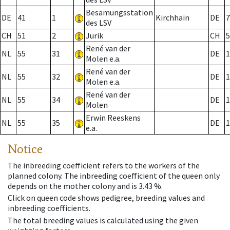
Besamungsstation
DE
41
1
Kirchhain
DE
7
des LSV
CH
51
2
Jurik
CH
5
René van der
NL
55
31
DE
1
Molen e.a.
René van der
NL
55
32
DE
1
Molen e.a.
René van der
NL
55
34
DE
1
Molen
Erwin Reeskens
NL
55
35
DE
1
e.a.
Notice
The inbreeding coefficient refers to the workers of the
planned colony. The inbreeding coefficient of the queen only
depends on the mother colony and is 3.43 %.
Click on queen code shows pedigree, breeding values and
inbreeding coefficients.
The total breeding values is calculated using the given