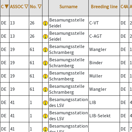
C
▼
ASSOC
▽
No.
▽
Surname
Breeding line
C4A
Besamungsstelle
DE
13
26
C-VT
DE
2
Seidel
Besamungsstelle
DE
13
26
C-AGT
DE
2
Seidel
Besamungsstelle
DE
19
61
Wangler
DE
1
Schramberg
Besamungsstelle
DE
19
61
Binder
DE
1
Schramberg
Besamungsstelle
DE
19
61
Müller
DE
1
Schramberg
Besamungsstelle
DE
19
61
Wangler
DE
1
Schramberg
Besamungsstation
DE
41
1
LIB
DE
4
des LSV
Besamungsstation
DE
41
1
LIB-Selekt
DE
4
des LSV
Besamungsstation
DE
41
1
DE
7
des LSV