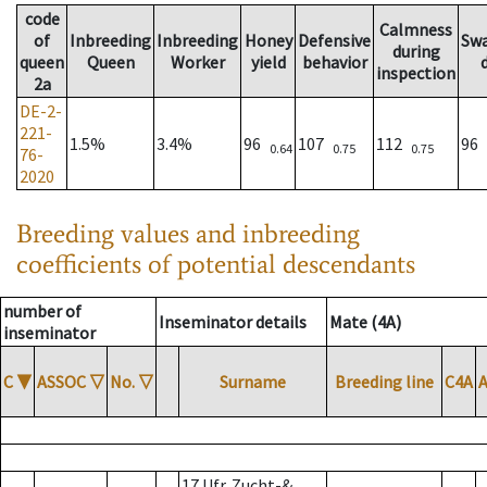
code
Calmness
of
Inbreeding
Inbreeding
Honey
Defensive
Sw
during
queen
Queen
Worker
yield
behavior
inspection
2a
DE-2-
221-
1.5%
3.4%
96
107
112
96
0.64
0.75
0.75
76-
2020
Breeding values and inbreeding
coefficients of potential descendants
number of
Inseminator details
Mate (4A)
inseminator
C
▼
ASSOC
▽
No.
▽
Surname
Breeding line
C4A
17 Ufr. Zucht-&