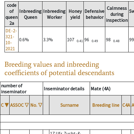
code
Calmness
of
Inbreeding
Inbreeding
Honey
Defensive
S
during
queen
Queen
Worker
yield
behavior
inspection
2a
DE-2-
321-
0.6%
3.3%
107
96
98
9
0.41
0.49
0.48
10-
2021
Breeding values and inbreeding
coefficients of potential descendants
number of
Inseminator details
Mate (4A)
inseminator
C
▼
ASSOC
▽
No.
▽
Surname
Breeding line
C4A
17 Ufr. Zucht-&