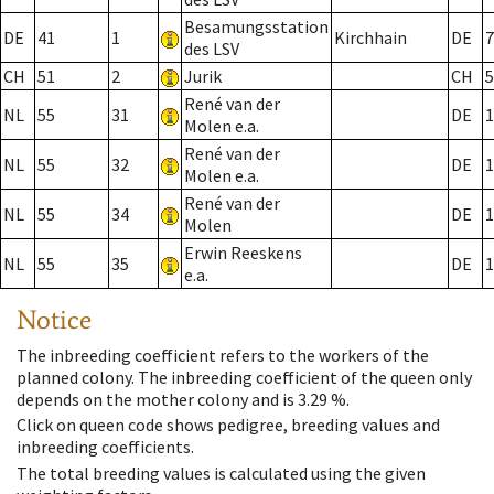
Besamungsstation
DE
41
1
Kirchhain
DE
7
des LSV
CH
51
2
Jurik
CH
5
René van der
NL
55
31
DE
1
Molen e.a.
René van der
NL
55
32
DE
1
Molen e.a.
René van der
NL
55
34
DE
1
Molen
Erwin Reeskens
NL
55
35
DE
1
e.a.
Notice
The inbreeding coefficient refers to the workers of the
planned colony. The inbreeding coefficient of the queen only
depends on the mother colony and is 3.29 %.
Click on queen code shows pedigree, breeding values and
inbreeding coefficients.
The total breeding values is calculated using the given