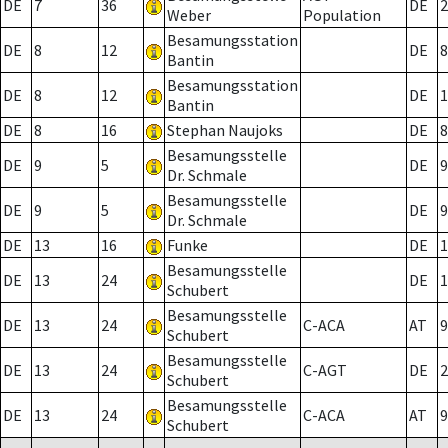
DE
7
36
DE
2
Weber
Population
Besamungsstation
DE
8
12
DE
8
Bantin
Besamungsstation
DE
8
12
DE
1
Bantin
DE
8
16
Stephan Naujoks
DE
8
Besamungsstelle
DE
9
5
DE
9
Dr. Schmale
Besamungsstelle
DE
9
5
DE
9
Dr. Schmale
DE
13
16
Funke
DE
1
Besamungsstelle
DE
13
24
DE
1
Schubert
Besamungsstelle
DE
13
24
C-ACA
AT
9
Schubert
Besamungsstelle
DE
13
24
C-AGT
DE
2
Schubert
Besamungsstelle
DE
13
24
C-ACA
AT
9
Schubert