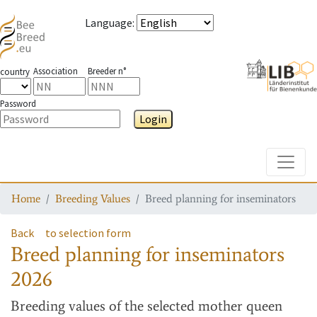
Language
:
Association
Breeder n°
country
Password
Login
Toggle
Home
Breeding Values
Breed planning for inseminators
Back
to selection form
Breed planning for inseminators
2026
Breeding values
of the selected mother queen