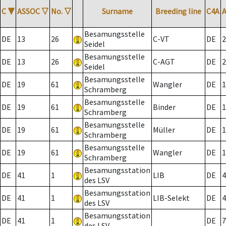
C
▼
ASSOC
▽
No.
▽
Surname
Breeding line
C4A
Besamungsstelle
DE
13
26
C-VT
DE
2
Seidel
Besamungsstelle
DE
13
26
C-AGT
DE
2
Seidel
Besamungsstelle
DE
19
61
Wangler
DE
1
Schramberg
Besamungsstelle
DE
19
61
Binder
DE
1
Schramberg
Besamungsstelle
DE
19
61
Müller
DE
1
Schramberg
Besamungsstelle
DE
19
61
Wangler
DE
1
Schramberg
Besamungsstation
DE
41
1
LIB
DE
4
des LSV
Besamungsstation
DE
41
1
LIB-Selekt
DE
4
des LSV
Besamungsstation
DE
41
1
DE
7
des LSV