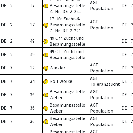
AGT
DE
2
17
Besamungsstelle
DE
7
Population
Z.-Nr.-DE-2-221
17 Ufr. Zucht-&
AGT
DE
2
17
Besamungsstelle
DE
2
Population
Z.-Nr.-DE-2-221
49 Ofr. Zucht und
DE
2
49
DE
7
Besamungsstelle
49 Ofr. Zucht und
DE
2
49
DE
7
Besamungsstelle
AGT
DE
7
12
Winkler
DE
2
Population
AGT
DE
7
34
Rolf Wölke
DE
7
Toleranzzucht
Besamungsstelle
AGT
DE
7
36
DE
7
Weber
Population
Besamungsstelle
AGT
DE
7
36
DE
7
Weber
Population
Besamungsstelle
AGT
DE
7
36
DE
2
Weber
Population
Besamungsstelle
AGT