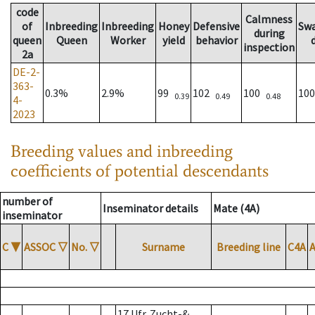
code
Calmness
of
Inbreeding
Inbreeding
Honey
Defensive
Sw
during
queen
Queen
Worker
yield
behavior
inspection
2a
DE-2-
363-
0.3%
2.9%
99
102
100
10
0.39
0.49
0.48
4-
2023
Breeding values and inbreeding
coefficients of potential descendants
number of
Inseminator details
Mate (4A)
inseminator
C
▼
ASSOC
▽
No.
▽
Surname
Breeding line
C4A
17 Ufr. Zucht-&