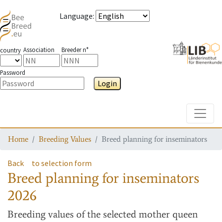
Language
:
Association
Breeder n°
country
Password
Login
Toggle
Home
Breeding Values
Breed planning for inseminators
Back
to selection form
Breed planning for inseminators
2026
Breeding values
of the selected mother queen