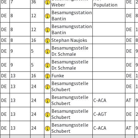
DE
7
36
DE
2
Weber
Population
Besamungsstation
DE
8
12
DE
8
Bantin
Besamungsstation
DE
8
12
DE
1
Bantin
DE
8
16
Stephan Naujoks
DE
8
Besamungsstelle
DE
9
5
DE
9
Dr. Schmale
Besamungsstelle
DE
9
5
DE
9
Dr. Schmale
DE
13
16
Funke
DE
1
Besamungsstelle
DE
13
24
DE
1
Schubert
Besamungsstelle
DE
13
24
C-ACA
AT
9
Schubert
Besamungsstelle
DE
13
24
C-AGT
DE
2
Schubert
Besamungsstelle
DE
13
24
C-ACA
AT
9
Schubert