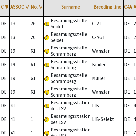
C
▼
ASSOC
▽
No.
▽
Surname
Breeding line
C4A
Besamungsstelle
DE
13
26
C-VT
DE
2
Seidel
Besamungsstelle
DE
13
26
C-AGT
DE
2
Seidel
Besamungsstelle
DE
19
61
Wangler
DE
1
Schramberg
Besamungsstelle
DE
19
61
Binder
DE
1
Schramberg
Besamungsstelle
DE
19
61
Müller
DE
1
Schramberg
Besamungsstelle
DE
19
61
Wangler
DE
1
Schramberg
Besamungsstation
DE
41
1
LIB
DE
4
des LSV
Besamungsstation
DE
41
1
LIB-Selekt
DE
4
des LSV
Besamungsstation
DE
41
1
DE
7
des LSV