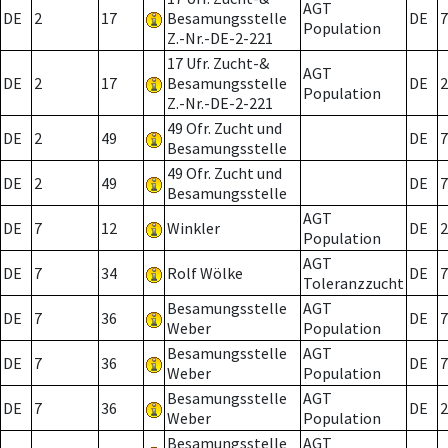
AGT
DE
2
17
Besamungsstelle
DE
7
Population
Z.-Nr.-DE-2-221
17 Ufr. Zucht-&
AGT
DE
2
17
Besamungsstelle
DE
2
Population
Z.-Nr.-DE-2-221
49 Ofr. Zucht und
DE
2
49
DE
7
Besamungsstelle
49 Ofr. Zucht und
DE
2
49
DE
7
Besamungsstelle
AGT
DE
7
12
Winkler
DE
2
Population
AGT
DE
7
34
Rolf Wölke
DE
7
Toleranzzucht
Besamungsstelle
AGT
DE
7
36
DE
7
Weber
Population
Besamungsstelle
AGT
DE
7
36
DE
7
Weber
Population
Besamungsstelle
AGT
DE
7
36
DE
2
Weber
Population
Besamungsstelle
AGT