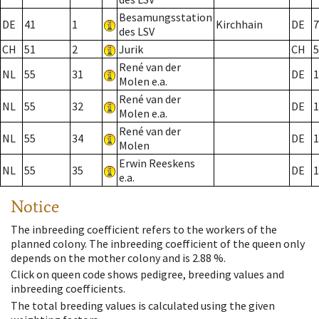
Besamungsstation
DE
41
1
Kirchhain
DE
7
des LSV
CH
51
2
Jurik
CH
5
René van der
NL
55
31
DE
1
Molen e.a.
René van der
NL
55
32
DE
1
Molen e.a.
René van der
NL
55
34
DE
1
Molen
Erwin Reeskens
NL
55
35
DE
1
e.a.
Notice
The inbreeding coefficient refers to the workers of the
planned colony. The inbreeding coefficient of the queen only
depends on the mother colony and is 2.88 %.
Click on queen code shows pedigree, breeding values and
inbreeding coefficients.
The total breeding values is calculated using the given