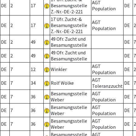
AGT
DE
2
17
Besamungsstelle
DE
7
Population
Z.-Nr.-DE-2-221
17 Ufr. Zucht-&
AGT
DE
2
17
Besamungsstelle
DE
2
Population
Z.-Nr.-DE-2-221
49 Ofr. Zucht und
DE
2
49
DE
7
Besamungsstelle
49 Ofr. Zucht und
DE
2
49
DE
7
Besamungsstelle
AGT
DE
7
12
Winkler
DE
2
Population
AGT
DE
7
34
Rolf Wölke
DE
7
Toleranzzucht
Besamungsstelle
AGT
DE
7
36
DE
7
Weber
Population
Besamungsstelle
AGT
DE
7
36
DE
7
Weber
Population
Besamungsstelle
AGT
DE
7
36
DE
2
Weber
Population
Besamungsstelle
AGT