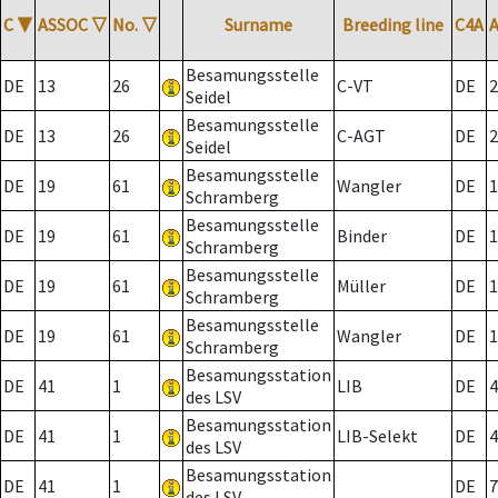
C
▼
ASSOC
▽
No.
▽
Surname
Breeding line
C4A
Besamungsstelle
DE
13
26
C-VT
DE
2
Seidel
Besamungsstelle
DE
13
26
C-AGT
DE
2
Seidel
Besamungsstelle
DE
19
61
Wangler
DE
1
Schramberg
Besamungsstelle
DE
19
61
Binder
DE
1
Schramberg
Besamungsstelle
DE
19
61
Müller
DE
1
Schramberg
Besamungsstelle
DE
19
61
Wangler
DE
1
Schramberg
Besamungsstation
DE
41
1
LIB
DE
4
des LSV
Besamungsstation
DE
41
1
LIB-Selekt
DE
4
des LSV
Besamungsstation
DE
41
1
DE
7
des LSV