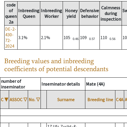
code
Calmness
of
Inbreeding
Inbreeding
Honey
Defensive
S
during
queen
Queen
Worker
yield
behavior
inspection
2a
DE-2-
430-
3.1%
2.1%
105
109
110
1
0.46
0.57
0.56
72-
2024
Breeding values and inbreeding
coefficients of potential descendants
number of
Inseminator details
Mate (4A)
inseminator
C
▼
ASSOC
▽
No.
▽
Surname
Breeding line
C4A
17 Ufr. Zucht-&