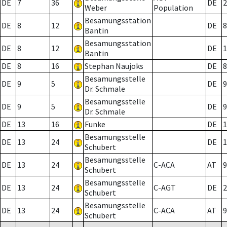
DE
7
36
DE
2
Weber
Population
Besamungsstation
DE
8
12
DE
8
Bantin
Besamungsstation
DE
8
12
DE
1
Bantin
DE
8
16
Stephan Naujoks
DE
8
Besamungsstelle
DE
9
5
DE
9
Dr. Schmale
Besamungsstelle
DE
9
5
DE
9
Dr. Schmale
DE
13
16
Funke
DE
1
Besamungsstelle
DE
13
24
DE
1
Schubert
Besamungsstelle
DE
13
24
C-ACA
AT
9
Schubert
Besamungsstelle
DE
13
24
C-AGT
DE
2
Schubert
Besamungsstelle
DE
13
24
C-ACA
AT
9
Schubert