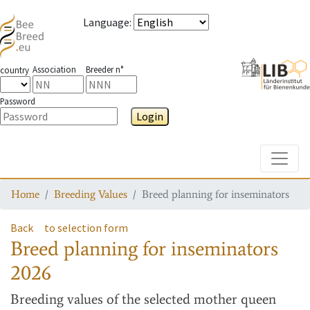
Language
:
Association
Breeder n°
country
Password
Login
Toggle
Home
Breeding Values
Breed planning for inseminators
Back
to selection form
Breed planning for inseminators
2026
Breeding values
of the selected mother queen