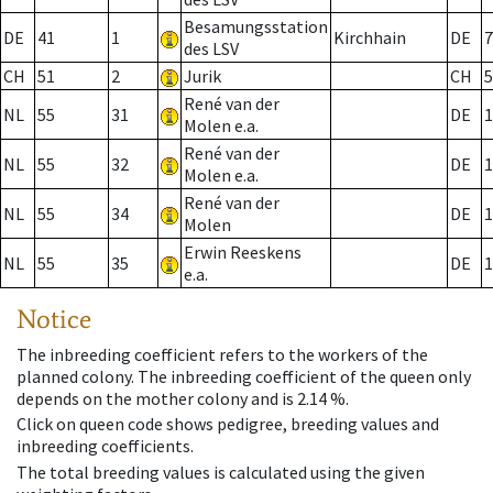
Besamungsstation
DE
41
1
Kirchhain
DE
7
des LSV
CH
51
2
Jurik
CH
5
René van der
NL
55
31
DE
1
Molen e.a.
René van der
NL
55
32
DE
1
Molen e.a.
René van der
NL
55
34
DE
1
Molen
Erwin Reeskens
NL
55
35
DE
1
e.a.
Notice
The inbreeding coefficient refers to the workers of the
planned colony. The inbreeding coefficient of the queen only
depends on the mother colony and is 2.14 %.
Click on queen code shows pedigree, breeding values and
inbreeding coefficients.
The total breeding values is calculated using the given