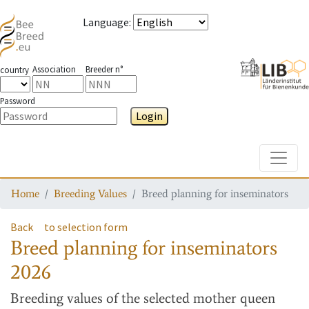
Language
:
Association
Breeder n°
country
Password
Login
Toggle
Home
Breeding Values
Breed planning for inseminators
Back
to selection form
Breed planning for inseminators
2026
Breeding values
of the selected mother queen