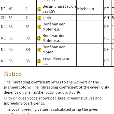
Besamungsstation
DE
41
1
Kirchhain
DE
7
des LSV
CH
51
2
Jurik
CH
5
René van der
NL
55
31
DE
1
Molen e.a.
René van der
NL
55
32
DE
1
Molen e.a.
René van der
NL
55
34
DE
1
Molen
Erwin Reeskens
NL
55
35
DE
1
e.a.
Notice
The inbreeding coefficient refers to the workers of the
planned colony. The inbreeding coefficient of the queen only
depends on the mother colony and is 0.06 %.
Click on queen code shows pedigree, breeding values and
inbreeding coefficients.
The total breeding values is calculated using the given