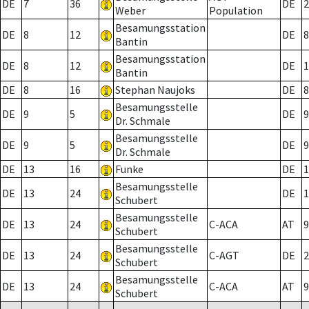
DE
7
36
DE
2
Weber
Population
Besamungsstation
DE
8
12
DE
8
Bantin
Besamungsstation
DE
8
12
DE
1
Bantin
DE
8
16
Stephan Naujoks
DE
8
Besamungsstelle
DE
9
5
DE
9
Dr. Schmale
Besamungsstelle
DE
9
5
DE
9
Dr. Schmale
DE
13
16
Funke
DE
1
Besamungsstelle
DE
13
24
DE
1
Schubert
Besamungsstelle
DE
13
24
C-ACA
AT
9
Schubert
Besamungsstelle
DE
13
24
C-AGT
DE
2
Schubert
Besamungsstelle
DE
13
24
C-ACA
AT
9
Schubert