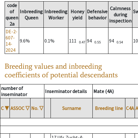
code
Calmness
of
Inbreeding
Inbreeding
Honey
Defensive
S
during
queen
Queen
Worker
yield
behavior
inspection
2a
DE-2-
607-
9.6%
0.1%
111
94
94
1
0.47
0.55
0.54
14-
2024
Breeding values and inbreeding
coefficients of potential descendants
number of
Inseminator details
Mate (4A)
inseminator
C
▼
ASSOC
▽
No.
▽
Surname
Breeding line
C4A
17 Ufr. Zucht-&