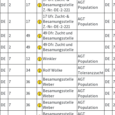
AGT
DE
2
17
Besamungsstelle
DE
7
Population
Z.-Nr.-DE-2-221
17 Ufr. Zucht-&
AGT
DE
2
17
Besamungsstelle
DE
2
Population
Z.-Nr.-DE-2-221
49 Ofr. Zucht und
DE
2
49
DE
7
Besamungsstelle
49 Ofr. Zucht und
DE
2
49
DE
7
Besamungsstelle
AGT
DE
7
12
Winkler
DE
2
Population
AGT
DE
7
34
Rolf Wölke
DE
7
Toleranzzucht
Besamungsstelle
AGT
DE
7
36
DE
7
Weber
Population
Besamungsstelle
AGT
DE
7
36
DE
7
Weber
Population
Besamungsstelle
AGT
DE
7
36
DE
2
Weber
Population
Besamungsstelle
AGT