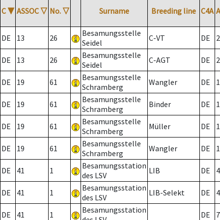
C
▼
ASSOC
▽
No.
▽
Surname
Breeding line
C4A
Besamungsstelle
DE
13
26
C-VT
DE
2
Seidel
Besamungsstelle
DE
13
26
C-AGT
DE
2
Seidel
Besamungsstelle
DE
19
61
Wangler
DE
1
Schramberg
Besamungsstelle
DE
19
61
Binder
DE
1
Schramberg
Besamungsstelle
DE
19
61
Müller
DE
1
Schramberg
Besamungsstelle
DE
19
61
Wangler
DE
1
Schramberg
Besamungsstation
DE
41
1
LIB
DE
4
des LSV
Besamungsstation
DE
41
1
LIB-Selekt
DE
4
des LSV
Besamungsstation
DE
41
1
DE
7
des LSV