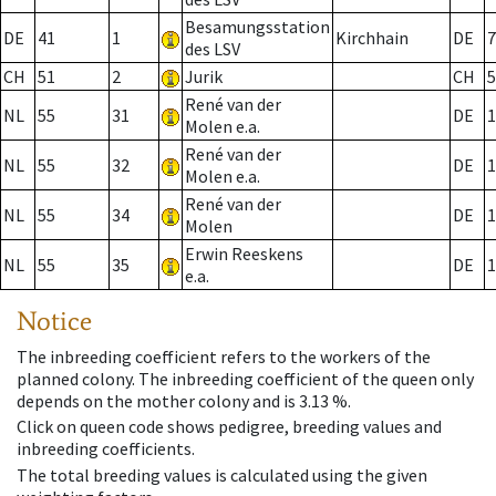
Besamungsstation
DE
41
1
Kirchhain
DE
7
des LSV
CH
51
2
Jurik
CH
5
René van der
NL
55
31
DE
1
Molen e.a.
René van der
NL
55
32
DE
1
Molen e.a.
René van der
NL
55
34
DE
1
Molen
Erwin Reeskens
NL
55
35
DE
1
e.a.
Notice
The inbreeding coefficient refers to the workers of the
planned colony. The inbreeding coefficient of the queen only
depends on the mother colony and is 3.13 %.
Click on queen code shows pedigree, breeding values and
inbreeding coefficients.
The total breeding values is calculated using the given