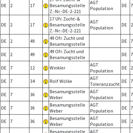
AGT
DE
2
17
Besamungsstelle
DE
7
Population
Z.-Nr.-DE-2-221
17 Ufr. Zucht-&
AGT
DE
2
17
Besamungsstelle
DE
2
Population
Z.-Nr.-DE-2-221
49 Ofr. Zucht und
DE
2
49
DE
7
Besamungsstelle
49 Ofr. Zucht und
DE
2
49
DE
7
Besamungsstelle
AGT
DE
7
12
Winkler
DE
2
Population
AGT
DE
7
34
Rolf Wölke
DE
7
Toleranzzucht
Besamungsstelle
AGT
DE
7
36
DE
7
Weber
Population
Besamungsstelle
AGT
DE
7
36
DE
7
Weber
Population
Besamungsstelle
AGT
DE
7
36
DE
2
Weber
Population
Besamungsstelle
AGT