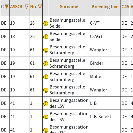
C
▼
ASSOC
▽
No.
▽
Surname
Breeding line
C4A
Besamungsstelle
DE
13
26
C-VT
DE
2
Seidel
Besamungsstelle
DE
13
26
C-AGT
DE
2
Seidel
Besamungsstelle
DE
19
61
Wangler
DE
1
Schramberg
Besamungsstelle
DE
19
61
Binder
DE
1
Schramberg
Besamungsstelle
DE
19
61
Müller
DE
1
Schramberg
Besamungsstelle
DE
19
61
Wangler
DE
1
Schramberg
Besamungsstation
DE
41
1
LIB
DE
4
des LSV
Besamungsstation
DE
41
1
LIB-Selekt
DE
4
des LSV
Besamungsstation
DE
41
1
DE
7
des LSV