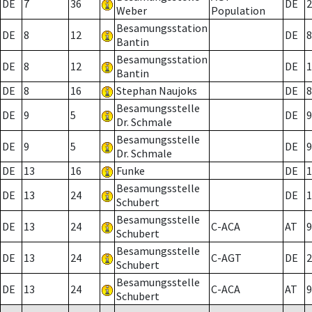
DE
7
36
DE
2
Weber
Population
Besamungsstation
DE
8
12
DE
8
Bantin
Besamungsstation
DE
8
12
DE
1
Bantin
DE
8
16
Stephan Naujoks
DE
8
Besamungsstelle
DE
9
5
DE
9
Dr. Schmale
Besamungsstelle
DE
9
5
DE
9
Dr. Schmale
DE
13
16
Funke
DE
1
Besamungsstelle
DE
13
24
DE
1
Schubert
Besamungsstelle
DE
13
24
C-ACA
AT
9
Schubert
Besamungsstelle
DE
13
24
C-AGT
DE
2
Schubert
Besamungsstelle
DE
13
24
C-ACA
AT
9
Schubert