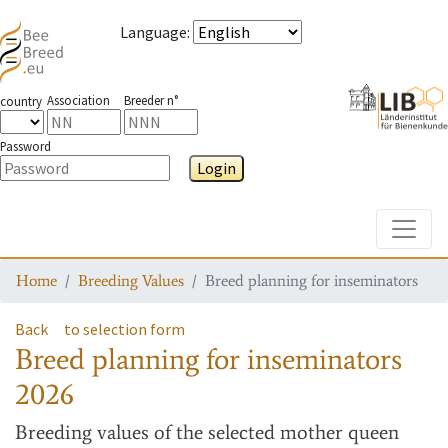
Language
:
Association
Breeder n°
country
Password
Login
Toggle
Home
Breeding Values
Breed planning for inseminators
Back
to selection form
Breed planning for inseminators
2026
Breeding values
of the selected mother queen