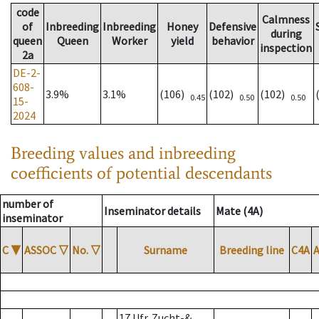
code
Calmness
of
Inbreeding
Inbreeding
Honey
Defensive
during
queen
Queen
Worker
yield
behavior
inspection
2a
DE-2-
608-
3.9%
3.1%
(106)
(102)
(102)
0.45
0.50
0.50
15-
2024
Breeding values and inbreeding
coefficients of potential descendants
number of
Inseminator details
Mate (4A)
inseminator
C
▼
ASSOC
▽
No.
▽
Surname
Breeding line
C4A
17 Ufr. Zucht-&