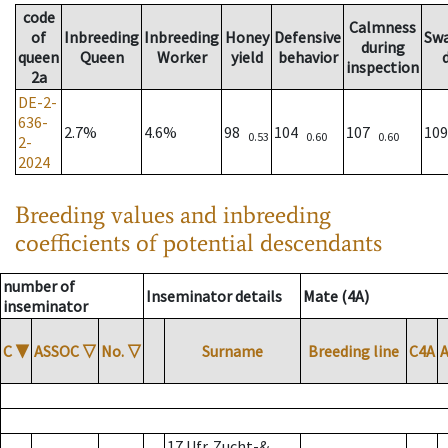
code
Calmness
of
Inbreeding
Inbreeding
Honey
Defensive
Sw
during
queen
Queen
Worker
yield
behavior
inspection
2a
DE-2-
636-
2.7%
4.6%
98
104
107
10
0.53
0.60
0.60
2-
2024
Breeding values and inbreeding
coefficients of potential descendants
number of
Inseminator details
Mate (4A)
inseminator
C
▼
ASSOC
▽
No.
▽
Surname
Breeding line
C4A
17 Ufr. Zucht-&