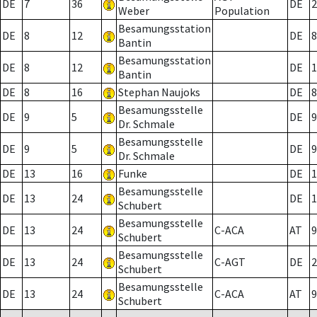
DE
7
36
DE
2
Weber
Population
Besamungsstation
DE
8
12
DE
8
Bantin
Besamungsstation
DE
8
12
DE
1
Bantin
DE
8
16
Stephan Naujoks
DE
8
Besamungsstelle
DE
9
5
DE
9
Dr. Schmale
Besamungsstelle
DE
9
5
DE
9
Dr. Schmale
DE
13
16
Funke
DE
1
Besamungsstelle
DE
13
24
DE
1
Schubert
Besamungsstelle
DE
13
24
C-ACA
AT
9
Schubert
Besamungsstelle
DE
13
24
C-AGT
DE
2
Schubert
Besamungsstelle
DE
13
24
C-ACA
AT
9
Schubert