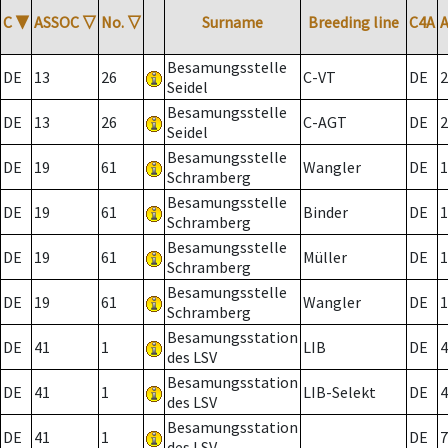
C
▼
ASSOC
▽
No.
▽
Surname
Breeding line
C4A
Besamungsstelle
DE
13
26
C-VT
DE
2
Seidel
Besamungsstelle
DE
13
26
C-AGT
DE
2
Seidel
Besamungsstelle
DE
19
61
Wangler
DE
1
Schramberg
Besamungsstelle
DE
19
61
Binder
DE
1
Schramberg
Besamungsstelle
DE
19
61
Müller
DE
1
Schramberg
Besamungsstelle
DE
19
61
Wangler
DE
1
Schramberg
Besamungsstation
DE
41
1
LIB
DE
4
des LSV
Besamungsstation
DE
41
1
LIB-Selekt
DE
4
des LSV
Besamungsstation
DE
41
1
DE
7
des LSV