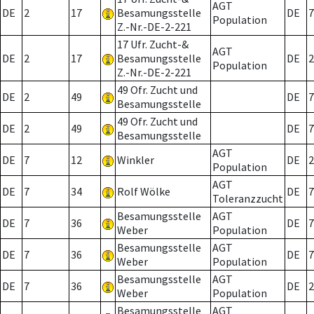
AGT
DE
2
17
Besamungsstelle
DE
7
Population
Z.-Nr.-DE-2-221
17 Ufr. Zucht-&
AGT
DE
2
17
Besamungsstelle
DE
2
Population
Z.-Nr.-DE-2-221
49 Ofr. Zucht und
DE
2
49
DE
7
Besamungsstelle
49 Ofr. Zucht und
DE
2
49
DE
7
Besamungsstelle
AGT
DE
7
12
Winkler
DE
2
Population
AGT
DE
7
34
Rolf Wölke
DE
7
Toleranzzucht
Besamungsstelle
AGT
DE
7
36
DE
7
Weber
Population
Besamungsstelle
AGT
DE
7
36
DE
7
Weber
Population
Besamungsstelle
AGT
DE
7
36
DE
2
Weber
Population
Besamungsstelle
AGT