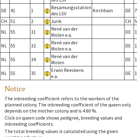
Besamungsstation
DE
41
1
Kirchhain
DE
7
des LSV
CH
51
2
Jurik
CH
5
René van der
NL
55
31
DE
1
Molen e.a.
René van der
NL
55
32
DE
1
Molen e.a.
René van der
NL
55
34
DE
1
Molen
Erwin Reeskens
NL
55
35
DE
1
e.a.
Notice
The inbreeding coefficient refers to the workers of the
planned colony. The inbreeding coefficient of the queen only
depends on the mother colony and is 4.60 %.
Click on queen code shows pedigree, breeding values and
inbreeding coefficients.
The total breeding values is calculated using the given