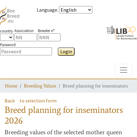
Language
:
Association
Breeder n°
country
Password
Login
Toggle
Home
Breeding Values
Breed planning for inseminators
Back
to selection form
Breed planning for inseminators
2026
Breeding values
of the selected mother queen