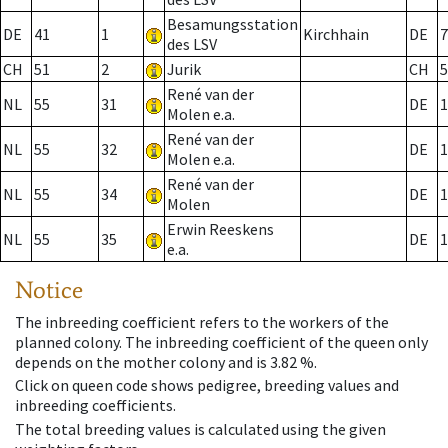
Besamungsstation
DE
41
1
Kirchhain
DE
7
des LSV
CH
51
2
Jurik
CH
5
René van der
NL
55
31
DE
1
Molen e.a.
René van der
NL
55
32
DE
1
Molen e.a.
René van der
NL
55
34
DE
1
Molen
Erwin Reeskens
NL
55
35
DE
1
e.a.
Notice
The inbreeding coefficient refers to the workers of the
planned colony. The inbreeding coefficient of the queen only
depends on the mother colony and is 3.82 %.
Click on queen code shows pedigree, breeding values and
inbreeding coefficients.
The total breeding values is calculated using the given