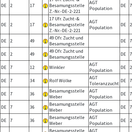
AGT
DE
2
17
Besamungsstelle
DE
7
Population
Z.-Nr.-DE-2-221
17 Ufr. Zucht-&
AGT
DE
2
17
Besamungsstelle
DE
2
Population
Z.-Nr.-DE-2-221
49 Ofr. Zucht und
DE
2
49
DE
7
Besamungsstelle
49 Ofr. Zucht und
DE
2
49
DE
7
Besamungsstelle
AGT
DE
7
12
Winkler
DE
2
Population
AGT
DE
7
34
Rolf Wölke
DE
7
Toleranzzucht
Besamungsstelle
AGT
DE
7
36
DE
7
Weber
Population
Besamungsstelle
AGT
DE
7
36
DE
7
Weber
Population
Besamungsstelle
AGT
DE
7
36
DE
2
Weber
Population
Besamungsstelle
AGT