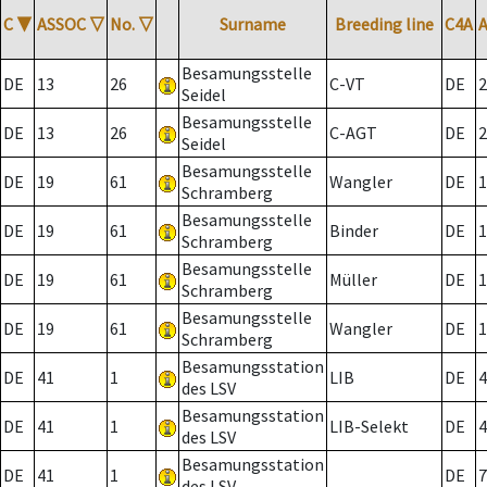
C
▼
ASSOC
▽
No.
▽
Surname
Breeding line
C4A
Besamungsstelle
DE
13
26
C-VT
DE
2
Seidel
Besamungsstelle
DE
13
26
C-AGT
DE
2
Seidel
Besamungsstelle
DE
19
61
Wangler
DE
1
Schramberg
Besamungsstelle
DE
19
61
Binder
DE
1
Schramberg
Besamungsstelle
DE
19
61
Müller
DE
1
Schramberg
Besamungsstelle
DE
19
61
Wangler
DE
1
Schramberg
Besamungsstation
DE
41
1
LIB
DE
4
des LSV
Besamungsstation
DE
41
1
LIB-Selekt
DE
4
des LSV
Besamungsstation
DE
41
1
DE
7
des LSV