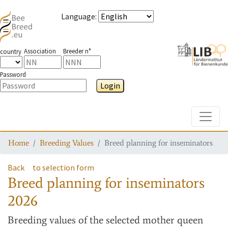
Language
:
Association
Breeder n°
country
Password
Login
Toggle
Home
Breeding Values
Breed planning for inseminators
Back
to selection form
Breed planning for inseminators
2026
Breeding values
of the selected mother queen