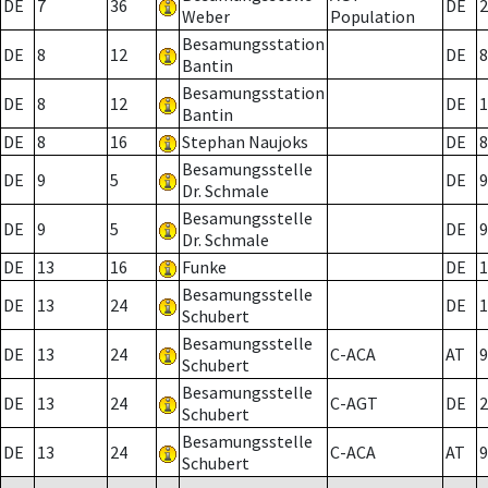
DE
7
36
DE
2
Weber
Population
Besamungsstation
DE
8
12
DE
8
Bantin
Besamungsstation
DE
8
12
DE
1
Bantin
DE
8
16
Stephan Naujoks
DE
8
Besamungsstelle
DE
9
5
DE
9
Dr. Schmale
Besamungsstelle
DE
9
5
DE
9
Dr. Schmale
DE
13
16
Funke
DE
1
Besamungsstelle
DE
13
24
DE
1
Schubert
Besamungsstelle
DE
13
24
C-ACA
AT
9
Schubert
Besamungsstelle
DE
13
24
C-AGT
DE
2
Schubert
Besamungsstelle
DE
13
24
C-ACA
AT
9
Schubert