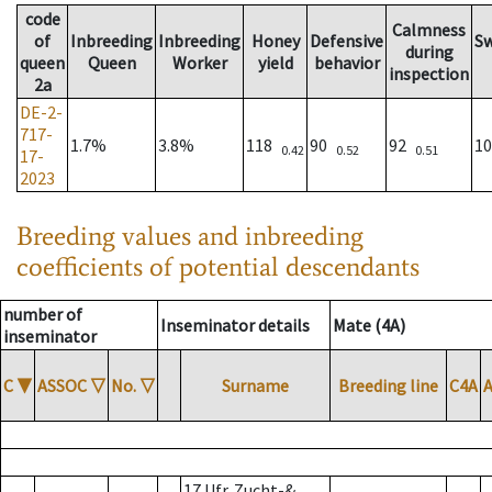
code
Calmness
of
Inbreeding
Inbreeding
Honey
Defensive
S
during
queen
Queen
Worker
yield
behavior
inspection
2a
DE-2-
717-
1.7%
3.8%
118
90
92
1
0.42
0.52
0.51
17-
2023
Breeding values and inbreeding
coefficients of potential descendants
number of
Inseminator details
Mate (4A)
inseminator
C
▼
ASSOC
▽
No.
▽
Surname
Breeding line
C4A
17 Ufr. Zucht-&