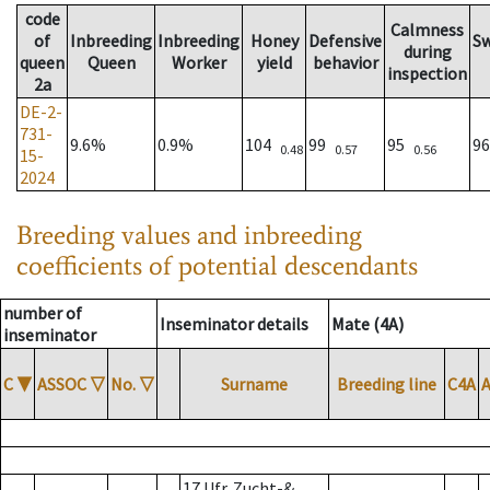
code
Calmness
of
Inbreeding
Inbreeding
Honey
Defensive
S
during
queen
Queen
Worker
yield
behavior
inspection
2a
DE-2-
731-
9.6%
0.9%
104
99
95
9
0.48
0.57
0.56
15-
2024
Breeding values and inbreeding
coefficients of potential descendants
number of
Inseminator details
Mate (4A)
inseminator
C
▼
ASSOC
▽
No.
▽
Surname
Breeding line
C4A
17 Ufr. Zucht-&