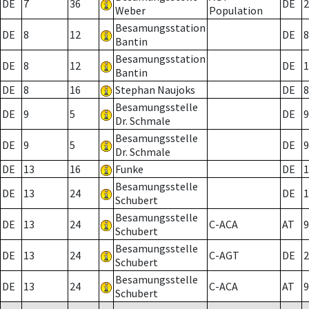
DE
7
36
DE
2
Weber
Population
Besamungsstation
DE
8
12
DE
8
Bantin
Besamungsstation
DE
8
12
DE
1
Bantin
DE
8
16
Stephan Naujoks
DE
8
Besamungsstelle
DE
9
5
DE
9
Dr. Schmale
Besamungsstelle
DE
9
5
DE
9
Dr. Schmale
DE
13
16
Funke
DE
1
Besamungsstelle
DE
13
24
DE
1
Schubert
Besamungsstelle
DE
13
24
C-ACA
AT
9
Schubert
Besamungsstelle
DE
13
24
C-AGT
DE
2
Schubert
Besamungsstelle
DE
13
24
C-ACA
AT
9
Schubert