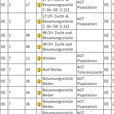
AGT
DE
2
17
Besamungsstelle
DE
7
Population
Z.-Nr.-DE-2-221
17 Ufr. Zucht-&
AGT
DE
2
17
Besamungsstelle
DE
2
Population
Z.-Nr.-DE-2-221
49 Ofr. Zucht und
DE
2
49
DE
7
Besamungsstelle
49 Ofr. Zucht und
DE
2
49
DE
7
Besamungsstelle
AGT
DE
7
12
Winkler
DE
2
Population
AGT
DE
7
34
Rolf Wölke
DE
7
Toleranzzucht
Besamungsstelle
AGT
DE
7
36
DE
7
Weber
Population
Besamungsstelle
AGT
DE
7
36
DE
7
Weber
Population
Besamungsstelle
AGT
DE
7
36
DE
2
Weber
Population
Besamungsstelle
AGT