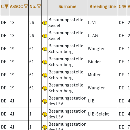
C
▼
ASSOC
▽
No.
▽
Surname
Breeding line
C4A
Besamungsstelle
DE
13
26
C-VT
DE
2
Seidel
Besamungsstelle
DE
13
26
C-AGT
DE
2
Seidel
Besamungsstelle
DE
19
61
Wangler
DE
1
Schramberg
Besamungsstelle
DE
19
61
Binder
DE
1
Schramberg
Besamungsstelle
DE
19
61
Müller
DE
1
Schramberg
Besamungsstelle
DE
19
61
Wangler
DE
1
Schramberg
Besamungsstation
DE
41
1
LIB
DE
4
des LSV
Besamungsstation
DE
41
1
LIB-Selekt
DE
4
des LSV
Besamungsstation
DE
41
1
DE
7
des LSV