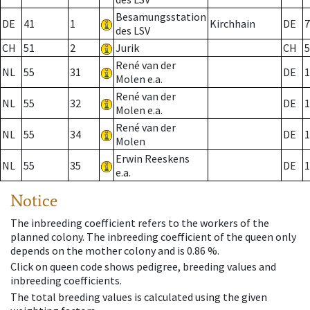
Besamungsstation
DE
41
1
Kirchhain
DE
7
des LSV
CH
51
2
Jurik
CH
5
René van der
NL
55
31
DE
1
Molen e.a.
René van der
NL
55
32
DE
1
Molen e.a.
René van der
NL
55
34
DE
1
Molen
Erwin Reeskens
NL
55
35
DE
1
e.a.
Notice
The inbreeding coefficient refers to the workers of the
planned colony. The inbreeding coefficient of the queen only
depends on the mother colony and is 0.86 %.
Click on queen code shows pedigree, breeding values and
inbreeding coefficients.
The total breeding values is calculated using the given