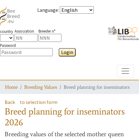
Language
:
Association
Breeder n°
country
Password
Login
Toggle
Home
Breeding Values
Breed planning for inseminators
Back
to selection form
Breed planning for inseminators
2026
Breeding values
of the selected mother queen