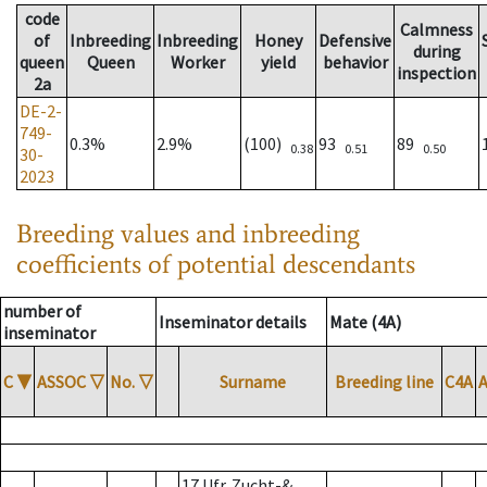
code
Calmness
of
Inbreeding
Inbreeding
Honey
Defensive
during
queen
Queen
Worker
yield
behavior
inspection
2a
DE-2-
749-
0.3%
2.9%
(100)
93
89
0.38
0.51
0.50
30-
2023
Breeding values and inbreeding
coefficients of potential descendants
number of
Inseminator details
Mate (4A)
inseminator
C
▼
ASSOC
▽
No.
▽
Surname
Breeding line
C4A
17 Ufr. Zucht-&