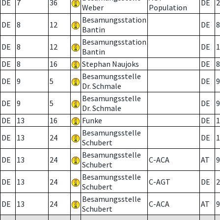
DE
7
36
DE
2
Weber
Population
Besamungsstation
DE
8
12
DE
8
Bantin
Besamungsstation
DE
8
12
DE
1
Bantin
DE
8
16
Stephan Naujoks
DE
8
Besamungsstelle
DE
9
5
DE
9
Dr. Schmale
Besamungsstelle
DE
9
5
DE
9
Dr. Schmale
DE
13
16
Funke
DE
1
Besamungsstelle
DE
13
24
DE
1
Schubert
Besamungsstelle
DE
13
24
C-ACA
AT
9
Schubert
Besamungsstelle
DE
13
24
C-AGT
DE
2
Schubert
Besamungsstelle
DE
13
24
C-ACA
AT
9
Schubert