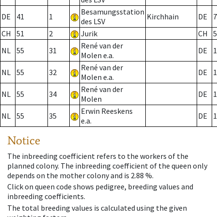
Besamungsstation
DE
41
1
Kirchhain
DE
7
des LSV
CH
51
2
Jurik
CH
5
René van der
NL
55
31
DE
1
Molen e.a.
René van der
NL
55
32
DE
1
Molen e.a.
René van der
NL
55
34
DE
1
Molen
Erwin Reeskens
NL
55
35
DE
1
e.a.
Notice
The inbreeding coefficient refers to the workers of the
planned colony. The inbreeding coefficient of the queen only
depends on the mother colony and is 2.88 %.
Click on queen code shows pedigree, breeding values and
inbreeding coefficients.
The total breeding values is calculated using the given