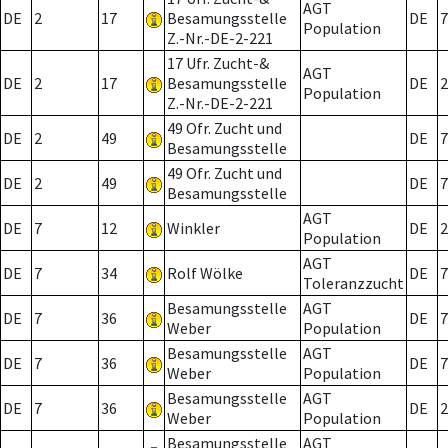
AGT
DE
2
17
Besamungsstelle
DE
7
Population
Z.-Nr.-DE-2-221
17 Ufr. Zucht-&
AGT
DE
2
17
Besamungsstelle
DE
2
Population
Z.-Nr.-DE-2-221
49 Ofr. Zucht und
DE
2
49
DE
7
Besamungsstelle
49 Ofr. Zucht und
DE
2
49
DE
7
Besamungsstelle
AGT
DE
7
12
Winkler
DE
2
Population
AGT
DE
7
34
Rolf Wölke
DE
7
Toleranzzucht
Besamungsstelle
AGT
DE
7
36
DE
7
Weber
Population
Besamungsstelle
AGT
DE
7
36
DE
7
Weber
Population
Besamungsstelle
AGT
DE
7
36
DE
2
Weber
Population
Besamungsstelle
AGT