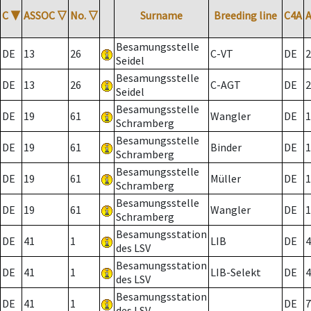
C
▼
ASSOC
▽
No.
▽
Surname
Breeding line
C4A
Besamungsstelle
DE
13
26
C-VT
DE
2
Seidel
Besamungsstelle
DE
13
26
C-AGT
DE
2
Seidel
Besamungsstelle
DE
19
61
Wangler
DE
1
Schramberg
Besamungsstelle
DE
19
61
Binder
DE
1
Schramberg
Besamungsstelle
DE
19
61
Müller
DE
1
Schramberg
Besamungsstelle
DE
19
61
Wangler
DE
1
Schramberg
Besamungsstation
DE
41
1
LIB
DE
4
des LSV
Besamungsstation
DE
41
1
LIB-Selekt
DE
4
des LSV
Besamungsstation
DE
41
1
DE
7
des LSV