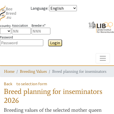
Language
:
Association
Breeder n°
country
Password
Login
Toggle
Home
Breeding Values
Breed planning for inseminators
Back
to selection form
Breed planning for inseminators
2026
Breeding values
of the selected mother queen