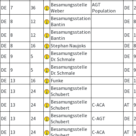
Besamungsstelle
AGT
DE
7
36
DE
2
Weber
Population
Besamungsstation
DE
8
12
DE
8
Bantin
Besamungsstation
DE
8
12
DE
1
Bantin
DE
8
16
Stephan Naujoks
DE
8
Besamungsstelle
DE
9
5
DE
9
Dr. Schmale
Besamungsstelle
DE
9
5
DE
9
Dr. Schmale
DE
13
16
Funke
DE
1
Besamungsstelle
DE
13
24
DE
1
Schubert
Besamungsstelle
DE
13
24
C-ACA
AT
9
Schubert
Besamungsstelle
DE
13
24
C-AGT
DE
2
Schubert
Besamungsstelle
DE
13
24
C-ACA
AT
9
Schubert