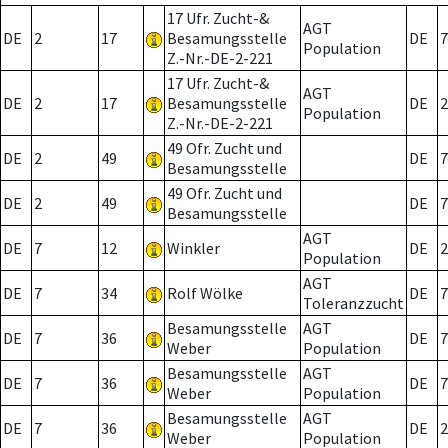
17 Ufr. Zucht-&
AGT
DE
2
17
Besamungsstelle
DE
7
Population
Z.-Nr.-DE-2-221
17 Ufr. Zucht-&
AGT
DE
2
17
Besamungsstelle
DE
2
Population
Z.-Nr.-DE-2-221
49 Ofr. Zucht und
DE
2
49
DE
7
Besamungsstelle
49 Ofr. Zucht und
DE
2
49
DE
7
Besamungsstelle
AGT
DE
7
12
Winkler
DE
2
Population
AGT
DE
7
34
Rolf Wölke
DE
7
Toleranzzucht
Besamungsstelle
AGT
DE
7
36
DE
7
Weber
Population
Besamungsstelle
AGT
DE
7
36
DE
7
Weber
Population
Besamungsstelle
AGT
DE
7
36
DE
2
Weber
Population