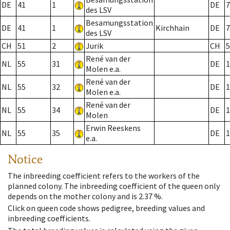
DE
41
1
DE
7
des LSV
Besamungsstation
DE
41
1
Kirchhain
DE
7
des LSV
CH
51
2
Jurik
CH
5
René van der
NL
55
31
DE
1
Molen e.a.
René van der
NL
55
32
DE
1
Molen e.a.
René van der
NL
55
34
DE
1
Molen
Erwin Reeskens
NL
55
35
DE
1
e.a.
Notice
The inbreeding coefficient refers to the workers of the
planned colony. The inbreeding coefficient of the queen only
depends on the mother colony and is 2.37 %.
Click on queen code shows pedigree, breeding values and
inbreeding coefficients.