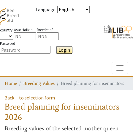
Language
:
Association
Breeder n°
country
Password
Login
Toggle
Home
Breeding Values
Breed planning for inseminators
Back
to selection form
Breed planning for inseminators
2026
Breeding values
of the selected mother queen