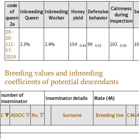
code
Calmness
of
Inbreeding
Inbreeding
Honey
Defensive
S
during
queen
Queen
Worker
yield
behavior
inspection
2a
DE-
20-
111-
2.3%
2.4%
104
99
102
1
0.44
0.51
0.50
57-
2024
Breeding values and inbreeding
coefficients of potential descendants
number of
Inseminator details
Mate (4A)
inseminator
C
▼
ASSOC
▽
No.
▽
Surname
Breeding line
C4A