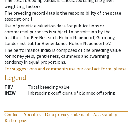
The total breeding values is calculated using the given
weighting factors.
The breeding record data is the responsibility of the state
associations !
Use of genetic evaluation data for publications or
commercial purposes is subject to permission by the
Institute for Bee Research Hohen Neuendorf, Germany,
Länderinstitut für Bienenkunde Hohen Neuendorf e.V.
The performance index is composed of the breeding value
for honey yield, gentleness, calmness and swarming
tendency in equal proportions.
For suggestions and comments use our contact form, please.
Legend
TBV
Total breeding value
INZW
Inbreeding coefficient of planned offspring
Contact
About us
Data privacy statement
Accessibility
Restart page