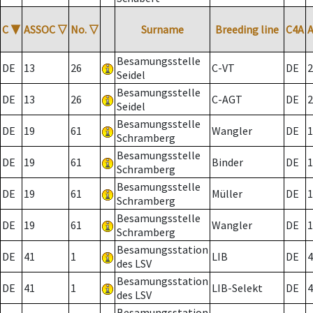
C
▼
ASSOC
▽
No.
▽
Surname
Breeding line
C4A
Besamungsstelle
DE
13
26
C-VT
DE
2
Seidel
Besamungsstelle
DE
13
26
C-AGT
DE
2
Seidel
Besamungsstelle
DE
19
61
Wangler
DE
1
Schramberg
Besamungsstelle
DE
19
61
Binder
DE
1
Schramberg
Besamungsstelle
DE
19
61
Müller
DE
1
Schramberg
Besamungsstelle
DE
19
61
Wangler
DE
1
Schramberg
Besamungsstation
DE
41
1
LIB
DE
4
des LSV
Besamungsstation
DE
41
1
LIB-Selekt
DE
4
des LSV
Besamungsstation