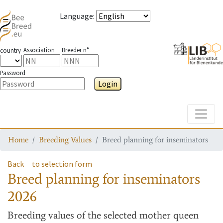
Language
:
Association
Breeder n°
country
Password
Login
Toggle
Home
Breeding Values
Breed planning for inseminators
Back
to selection form
Breed planning for inseminators
2026
Breeding values
of the selected mother queen