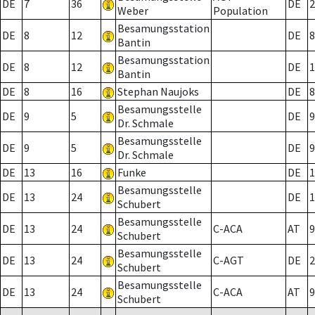
DE
7
36
DE
2
Weber
Population
Besamungsstation
DE
8
12
DE
8
Bantin
Besamungsstation
DE
8
12
DE
1
Bantin
DE
8
16
Stephan Naujoks
DE
8
Besamungsstelle
DE
9
5
DE
9
Dr. Schmale
Besamungsstelle
DE
9
5
DE
9
Dr. Schmale
DE
13
16
Funke
DE
1
Besamungsstelle
DE
13
24
DE
1
Schubert
Besamungsstelle
DE
13
24
C-ACA
AT
9
Schubert
Besamungsstelle
DE
13
24
C-AGT
DE
2
Schubert
Besamungsstelle
DE
13
24
C-ACA
AT
9
Schubert