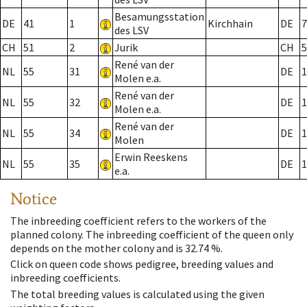
Besamungsstation
DE
41
1
Kirchhain
DE
7
des LSV
CH
51
2
Jurik
CH
5
René van der
NL
55
31
DE
1
Molen e.a.
René van der
NL
55
32
DE
1
Molen e.a.
René van der
NL
55
34
DE
1
Molen
Erwin Reeskens
NL
55
35
DE
1
e.a.
Notice
The inbreeding coefficient refers to the workers of the
planned colony. The inbreeding coefficient of the queen only
depends on the mother colony and is 32.74 %.
Click on queen code shows pedigree, breeding values and
inbreeding coefficients.
The total breeding values is calculated using the given