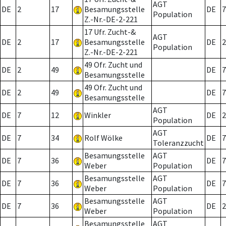
AGT
DE
2
17
Besamungsstelle
DE
7
Population
Z.-Nr.-DE-2-221
17 Ufr. Zucht-&
AGT
DE
2
17
Besamungsstelle
DE
2
Population
Z.-Nr.-DE-2-221
49 Ofr. Zucht und
DE
2
49
DE
7
Besamungsstelle
49 Ofr. Zucht und
DE
2
49
DE
7
Besamungsstelle
AGT
DE
7
12
Winkler
DE
2
Population
AGT
DE
7
34
Rolf Wölke
DE
7
Toleranzzucht
Besamungsstelle
AGT
DE
7
36
DE
7
Weber
Population
Besamungsstelle
AGT
DE
7
36
DE
7
Weber
Population
Besamungsstelle
AGT
DE
7
36
DE
2
Weber
Population
Besamungsstelle
AGT