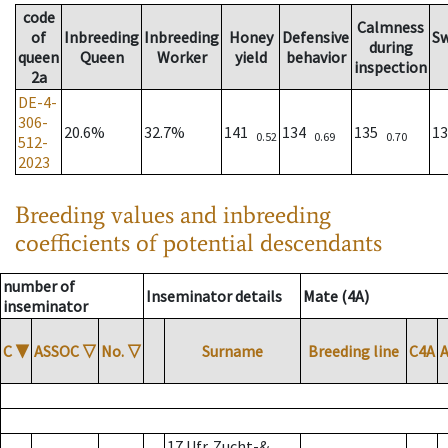
code
Calmness
of
Inbreeding
Inbreeding
Honey
Defensive
S
during
queen
Queen
Worker
yield
behavior
inspection
2a
DE-4-
306-
20.6%
32.7%
141
134
135
1
0.52
0.69
0.70
512-
2023
Breeding values and inbreeding
coefficients of potential descendants
number of
Inseminator details
Mate (4A)
inseminator
C
▼
ASSOC
▽
No.
▽
Surname
Breeding line
C4A
17 Ufr. Zucht-&