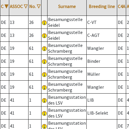
C
▼
ASSOC
▽
No.
▽
Surname
Breeding line
C4A
Besamungsstelle
DE
13
26
C-VT
DE
2
Seidel
Besamungsstelle
DE
13
26
C-AGT
DE
2
Seidel
Besamungsstelle
DE
19
61
Wangler
DE
1
Schramberg
Besamungsstelle
DE
19
61
Binder
DE
1
Schramberg
Besamungsstelle
DE
19
61
Müller
DE
1
Schramberg
Besamungsstelle
DE
19
61
Wangler
DE
1
Schramberg
Besamungsstation
DE
41
1
LIB
DE
4
des LSV
Besamungsstation
DE
41
1
LIB-Selekt
DE
4
des LSV
Besamungsstation
DE
41
1
DE
7
des LSV