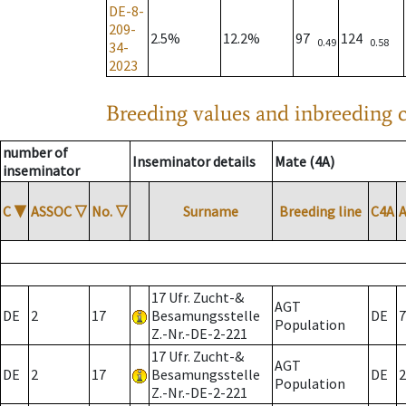
DE-8-
209-
2.5%
12.2%
97
124
0.49
0.58
34-
2023
Breeding values and inbreeding c
number of
Inseminator details
Mate (4A)
inseminator
C
▼
ASSOC
▽
No.
▽
Surname
Breeding line
C4A
17 Ufr. Zucht-&
AGT
DE
2
17
Besamungsstelle
DE
7
Population
Z.-Nr.-DE-2-221
17 Ufr. Zucht-&
AGT
DE
2
17
Besamungsstelle
DE
2
Population
Z.-Nr.-DE-2-221