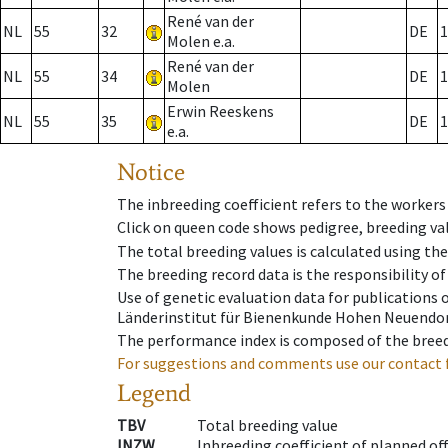
René van der
NL
55
32
DE
1
Molen e.a.
René van der
NL
55
34
DE
1
Molen
Erwin Reeskens
NL
55
35
DE
1
e.a.
Notice
The inbreeding coefficient refers to the workers
Click on queen code shows pedigree, breeding val
The total breeding values is calculated using th
The breeding record data is the responsibility of
Use of genetic evaluation data for publications
Länderinstitut für Bienenkunde Hohen Neuendorf
The performance index is composed of the breed
For suggestions and comments use our contact 
Legend
TBV
Total breeding value
INZW
Inbreeding coefficient of planned of