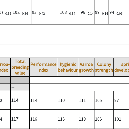
10)
102
93
103
96
99
94
0.35
0.36
0.42
0.34
0.14
0.14
0.06
Total
rroa-
Performance
hygienic
Varroa
Colony
spr
breeding
ndex
ndex
behaviour
growth
strength
develo
value
--
0
114
114
110
111
105
97
4
117
116
115
113
105
101