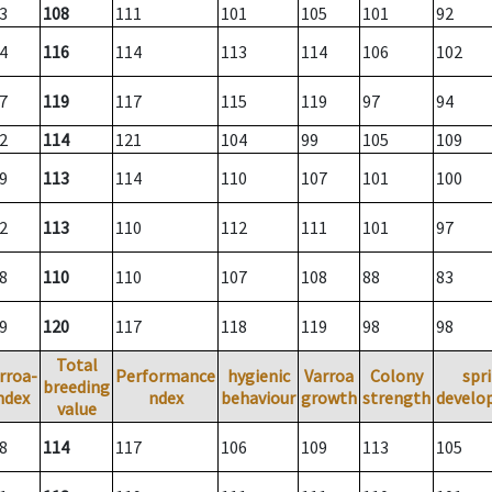
3
108
111
101
105
101
92
4
116
114
113
114
106
102
7
119
117
115
119
97
94
2
114
121
104
99
105
109
9
113
114
110
107
101
100
2
113
110
112
111
101
97
8
110
110
107
108
88
83
9
120
117
118
119
98
98
Total
rroa-
Performance
hygienic
Varroa
Colony
spr
breeding
ndex
ndex
behaviour
growth
strength
develo
value
8
114
117
106
109
113
105