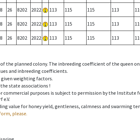
8
26
8202
2022
113
115
115
113
11
8
26
8202
2022
113
115
115
113
11
8
26
8202
2022
113
115
115
113
11
 of the planned colony. The inbreeding coefficient of the queen o
ues and inbreeding coefficients.
e given weighting factors.
 the state associations !
 or commercial purposes is subject to permission by the Institut
 e.V.
ing value for honey yield, gentleness, calmness and swarming ten
form, please.
fspring