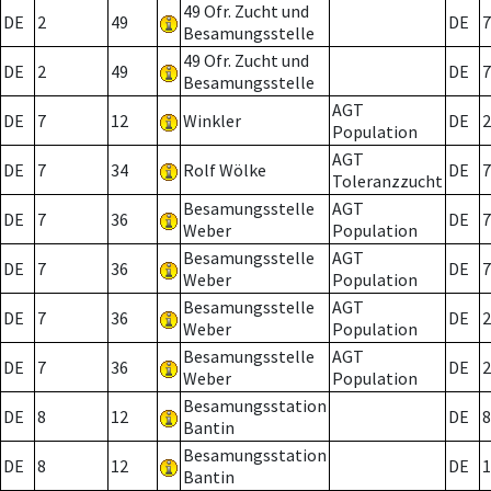
49 Ofr. Zucht und
DE
2
49
DE
7
Besamungsstelle
49 Ofr. Zucht und
DE
2
49
DE
7
Besamungsstelle
AGT
DE
7
12
Winkler
DE
2
Population
AGT
DE
7
34
Rolf Wölke
DE
7
Toleranzzucht
Besamungsstelle
AGT
DE
7
36
DE
7
Weber
Population
Besamungsstelle
AGT
DE
7
36
DE
7
Weber
Population
Besamungsstelle
AGT
DE
7
36
DE
2
Weber
Population
Besamungsstelle
AGT
DE
7
36
DE
2
Weber
Population
Besamungsstation
DE
8
12
DE
8
Bantin
Besamungsstation
DE
8
12
DE
1
Bantin