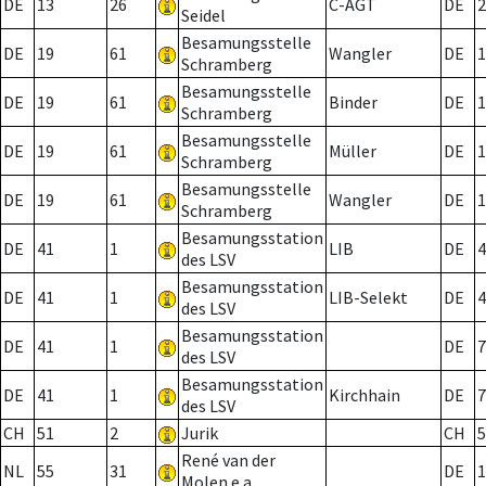
DE
13
26
C-AGT
DE
2
Seidel
Besamungsstelle
DE
19
61
Wangler
DE
1
Schramberg
Besamungsstelle
DE
19
61
Binder
DE
1
Schramberg
Besamungsstelle
DE
19
61
Müller
DE
1
Schramberg
Besamungsstelle
DE
19
61
Wangler
DE
1
Schramberg
Besamungsstation
DE
41
1
LIB
DE
4
des LSV
Besamungsstation
DE
41
1
LIB-Selekt
DE
4
des LSV
Besamungsstation
DE
41
1
DE
7
des LSV
Besamungsstation
DE
41
1
Kirchhain
DE
7
des LSV
CH
51
2
Jurik
CH
5
René van der
NL
55
31
DE
1
Molen e.a.