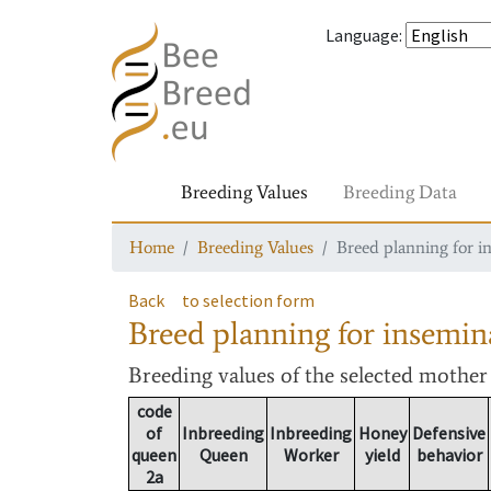
Language
:
Breeding Values
Breeding Data
Home
Breeding Values
Breed planning for i
Back
to selection form
Breed planning for insemin
Breeding values
of the selected mothe
code
of
Inbreeding
Inbreeding
Honey
Defensive
queen
Queen
Worker
yield
behavior
2a