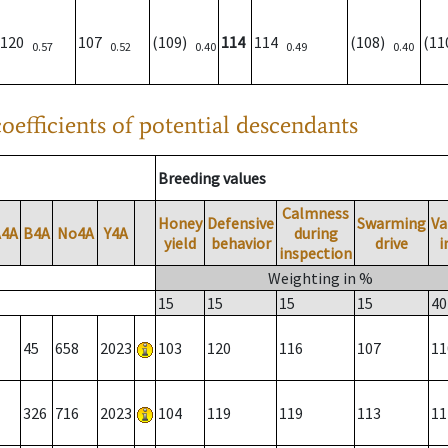
120
107
(109)
114
114
(108)
(1
0.57
0.52
0.40
0.49
0.40
oefficients of potential descendants
Breeding values
Calmness
Honey
Defensive
Swarming
Va
A4A
B4A
No4A
Y4A
during
yield
behavior
drive
i
inspection
Weighting in %
15
15
15
15
40
45
658
2023
103
120
116
107
11
326
716
2023
104
119
119
113
11