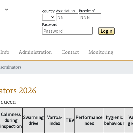
Association
Breeder n°
country
Password
Login
Info
Administration
Contact
Monitoring
nseminators
ators
2026
r queen
Calmness
Swarming
Varroa-
Performance
hygienic
Va
during
TBV
drive
index
ndex
behaviour
gr
inspection