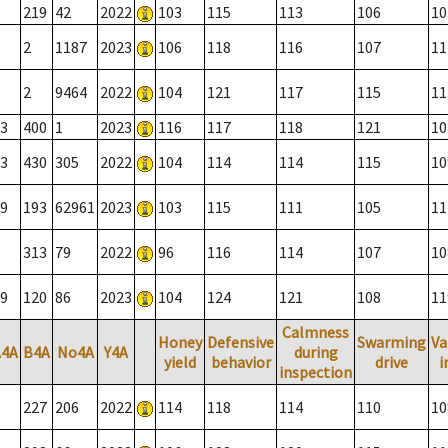
219
42
2022
103
115
113
106
10
2
1187
2023
106
118
116
107
11
2
9464
2022
104
121
117
115
11
3
400
1
2023
116
117
118
121
10
3
430
305
2022
104
114
114
115
10
9
193
62961
2023
103
115
111
105
11
313
79
2022
96
116
114
107
10
9
120
86
2023
104
124
121
108
11
Calmness
Honey
Defensive
Swarming
Va
A4A
B4A
No4A
Y4A
during
yield
behavior
drive
i
inspection
227
206
2022
114
118
114
110
10