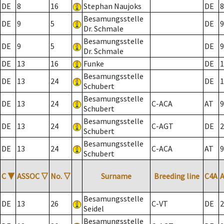
DE
8
16
Stephan Naujoks
DE
8
Besamungsstelle
DE
9
5
DE
9
Dr. Schmale
Besamungsstelle
DE
9
5
DE
9
Dr. Schmale
DE
13
16
Funke
DE
1
Besamungsstelle
DE
13
24
DE
1
Schubert
Besamungsstelle
DE
13
24
C-ACA
AT
9
Schubert
Besamungsstelle
DE
13
24
C-AGT
DE
2
Schubert
Besamungsstelle
DE
13
24
C-ACA
AT
9
Schubert
C
▼
ASSOC
▽
No.
▽
Surname
Breeding line
C4A
Besamungsstelle
DE
13
26
C-VT
DE
2
Seidel
Besamungsstelle