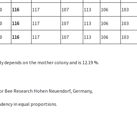
0
116
117
107
113
106
103
0
116
117
107
113
106
103
0
116
117
107
113
106
103
nly depends on the mother colony and is 12.19 %.
e for Bee Research Hohen Neuendorf, Germany,
dency in equal proportions.