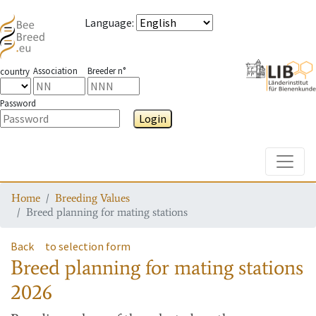
Language
:
Association
Breeder n°
country
Password
Login
Toggle
Home
Breeding Values
Breed planning for mating stations
Back
to selection form
Breed planning for mating stations
2026