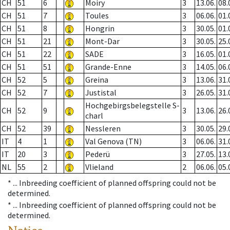
CH
51
6
Moiry
3
13.06.
08.
CH
51
7
Toules
3
06.06.
01.
CH
51
8
Hongrin
3
30.05.
01.
CH
51
21
Mont-Dar
3
30.05.
25.
CH
51
22
SADE
3
16.05.
01.
CH
51
51
Grande-Enne
3
14.05.
06.
CH
52
5
Greina
3
13.06.
31.
CH
52
7
Justistal
3
26.05.
31.
Hochgebirgsbelegstelle S-
CH
52
9
3
13.06.
26.
charl
CH
52
39
Nessleren
3
30.05.
29.
IT
4
1
Val Genova (TN)
3
06.06.
31.
IT
20
3
Pederü
3
27.05.
13.
NL
55
2
Vlieland
2
06.06.
05.
* ...
Inbreeding coefficient of planned offspring could not be
determined.
* ...
Inbreeding coefficient of planned offspring could not be
determined.