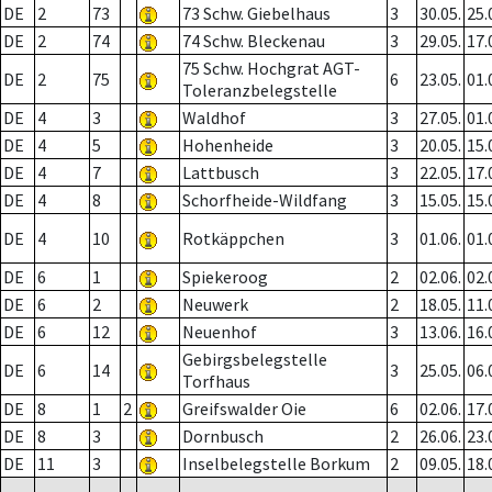
DE
2
73
73 Schw. Giebelhaus
3
30.05.
25.
DE
2
74
74 Schw. Bleckenau
3
29.05.
17.
75 Schw. Hochgrat AGT-
DE
2
75
6
23.05.
01.
Toleranzbelegstelle
DE
4
3
Waldhof
3
27.05.
01.
DE
4
5
Hohenheide
3
20.05.
15.
DE
4
7
Lattbusch
3
22.05.
17.
DE
4
8
Schorfheide-Wildfang
3
15.05.
15.
DE
4
10
Rotkäppchen
3
01.06.
01.
DE
6
1
Spiekeroog
2
02.06.
02.
DE
6
2
Neuwerk
2
18.05.
11.
DE
6
12
Neuenhof
3
13.06.
16.
Gebirgsbelegstelle
DE
6
14
3
25.05.
06.
Torfhaus
DE
8
1
2
Greifswalder Oie
6
02.06.
17.
DE
8
3
Dornbusch
2
26.06.
23.
DE
11
3
Inselbelegstelle Borkum
2
09.05.
18.