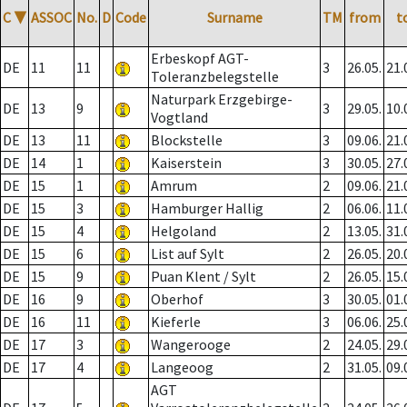
C
▼
ASSOC
No.
D
Code
Surname
TM
from
t
Erbeskopf AGT-
DE
11
11
3
26.05.
21.
Toleranzbelegstelle
Naturpark Erzgebirge-
DE
13
9
3
29.05.
10.
Vogtland
DE
13
11
Blockstelle
3
09.06.
21.
DE
14
1
Kaiserstein
3
30.05.
27.
DE
15
1
Amrum
2
09.06.
21.
DE
15
3
Hamburger Hallig
2
06.06.
11.
DE
15
4
Helgoland
2
13.05.
31.
DE
15
6
List auf Sylt
2
26.05.
20.
DE
15
9
Puan Klent / Sylt
2
26.05.
15.
DE
16
9
Oberhof
3
30.05.
01.
DE
16
11
Kieferle
3
06.06.
25.
DE
17
3
Wangerooge
2
24.05.
29.
DE
17
4
Langeoog
2
31.05.
09.
AGT