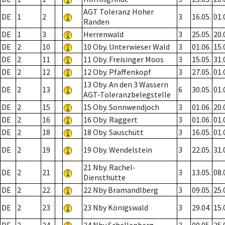
AGT Toleranz Hoher
DE
1
2
3
16.05.
01.
Randen
DE
1
3
Herrenwald
3
25.05.
20.
DE
2
10
10 Oby. Unterwieser Wald
3
01.06.
15.
DE
2
11
11 Oby. Freisinger Moos
3
15.05.
31.
DE
2
12
12 Oby. Pfaffenkopf
3
27.05.
01.
13 Oby. An den 3 Wassern
DE
2
13
6
30.05.
01.
AGT-Toleranzbelegstelle
DE
2
15
15 Oby. Sonnwendjoch
3
01.06.
20.
DE
2
16
16 Oby. Raggert
3
01.06.
01.
DE
2
18
18 Oby. Sauschütt
3
16.05.
01.
DE
2
19
19 Oby. Wendelstein
3
22.05.
31.
21 Nby. Rachel-
DE
2
21
3
13.05.
08.
Diensthütte
DE
2
22
22 Nby Bramandlberg
3
09.05.
25.
DE
2
23
23 Nby Königswald
3
29.04.
15.