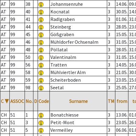
AT
99
38
Johannsenruhe
3
14.06.
09.
AT
99
40
Kocnatal
3
30.05.
14.
AT
99
41
Radlgraben
3
01.06.
31.
AT
99
44
Steinberg
3
28.05.
23.
AT
99
45
Gößgraben
3
15.05.
31.
AT
99
46
Mühldorfer Ochsenalm
3
31.05.
15.
AT
99
48
Pöllatal
3
28.05.
31.
AT
99
50
Valentinalm
3
31.05.
15.
AT
99
56
Tratten
3
14.05.
16.
AT
99
58
Mühlviertler Alm
3
21.05.
30.
AT
99
59
Scheiterboden
3
23.05.
15.
AT
99
98
Seetal
3
25.05.
27.
C
▼
ASSOC
No.
D
Code
Surname
TM
from
t
CH
51
1
Bonatchiesse
3
13.06.
01.
CH
51
3
Petit-Mont
3
23.05.
26.
CH
51
5
Vermeilley
3
06.06.
01.