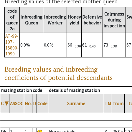
Breeding values
of the selected mother queen
code
Calmness
of
Inbreeding
Inbreeding
Honey
Defensive
Sw
during
queen
Queen
Worker
yield
behavior
inspection
2a
AT-99-
107-
0.0%
0.0%
66
61
73
6
0.30
0.40
0.38
15800-
1999
Breeding values and inbreeding
coefficients of potential descendants
mating station code
details of mating station
C
▼
ASSOC
No.
D
Code
Surname
TM
from
t
DE
1
1
Hornisgrinde
3
25.05.
20.