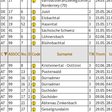
DE
17
5
Varroatoleranzbelegstelle
2
24.05.
26.
Norderney (70)
DE
17
6
Juist
2
25.05.
26.
DE
19
51
Eisbachtal
3
15.05.
21.
DE
19
52
Hasental
3
15.05.
17.
DE
41
1
Sächsische Schweiz
6
31.05.
05.
AT
99
6
Löhnersbach
3
02.06.
30.
AT
99
7
Blühnbachtal
3
31.05.
26.
C
▼
ASSOC
No.
D
Code
Surname
TM
from
t
AT
99
8
Kristeinertal - Osttirol
3
02.06.
28.
AT
99
13
Pusterwald
3
29.05.
31.
AT
99
16
1
Dürradmer
3
15.05.
04.
AT
99
16
2
Dürradmer
3
09.06.
04.
AT
99
17
1
Gschöder
3
15.05.
04.
AT
99
17
2
Gschöder
3
09.06.
04.
AT
99
21
Abtenau Zinkenbach
3
29.05.
28.
AT
99
27
Geiselgrundalm
3
29.05.
28.