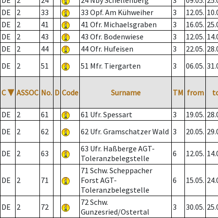
DE
2
24
24 Nby Schellenberg
3
09.05.
25.
DE
2
33
33 Opf. Am Kühweiher
3
12.05.
10.
DE
2
41
41 Ofr. Michaelsgraben
3
16.05.
25.
DE
2
43
43 Ofr. Bodenwiese
3
12.05.
14.
DE
2
44
44 Ofr. Hufeisen
3
22.05.
28.
DE
2
51
51 Mfr. Tiergarten
3
06.05.
31.
C
▼
ASSOC
No.
D
Code
Surname
TM
from
t
DE
2
61
61 Ufr. Spessart
3
19.05.
28.
DE
2
62
62 Ufr. Gramschatzer Wald
3
20.05.
29.
63 Ufr. Haßberge AGT-
DE
2
63
6
12.05.
14.
Toleranzbelegstelle
71 Schw. Scheppacher
DE
2
71
Forst AGT-
6
15.05.
24.
Toleranzbelegstelle
72 Schw.
DE
2
72
3
30.05.
25.
Gunzesried/Ostertal