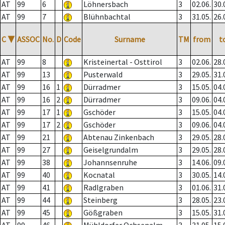
AT
99
6
Löhnersbach
3
02.06.
30.
AT
99
7
Blühnbachtal
3
31.05.
26.
C
▼
ASSOC
No.
D
Code
Surname
TM
from
t
AT
99
8
Kristeinertal - Osttirol
3
02.06.
28.
AT
99
13
Pusterwald
3
29.05.
31.
AT
99
16
1
Dürradmer
3
15.05.
04.
AT
99
16
2
Dürradmer
3
09.06.
04.
AT
99
17
1
Gschöder
3
15.05.
04.
AT
99
17
2
Gschöder
3
09.06.
04.
AT
99
21
Abtenau Zinkenbach
3
29.05.
28.
AT
99
27
Geiselgrundalm
3
29.05.
28.
AT
99
38
Johannsenruhe
3
14.06.
09.
AT
99
40
Kocnatal
3
30.05.
14.
AT
99
41
Radlgraben
3
01.06.
31.
AT
99
44
Steinberg
3
28.05.
23.
AT
99
45
Gößgraben
3
15.05.
31.