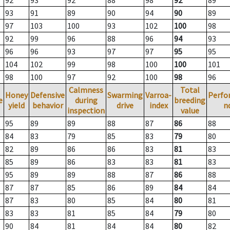
92
93
92
88
98
92
89
93
91
89
90
94
90
89
97
103
100
93
102
100
98
92
99
96
88
96
94
93
96
96
93
97
97
95
95
104
102
99
98
100
100
101
98
100
97
92
100
98
96
Calmness
Total
Honey
Defensive
Swarming
Varroa-
Perfo
e
during
breeding
yield
behavior
drive
index
n
inspection
value
95
89
89
88
87
86
88
84
83
79
85
83
79
80
82
89
86
86
83
81
83
85
89
86
83
83
81
83
95
89
89
88
87
86
88
87
87
85
86
89
84
84
87
83
80
85
84
80
81
83
83
81
85
84
79
80
90
84
81
84
84
80
82