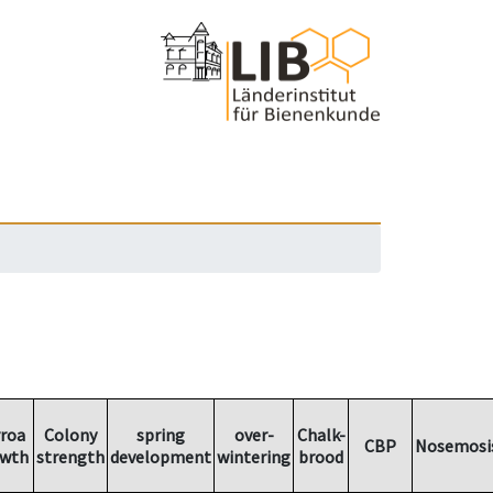
roa
Colony
spring
over-
Chalk-
CBP
Nosemosi
wth
strength
development
wintering
brood