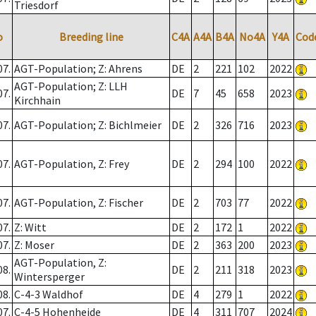
Triesdorf
o
Breeding line
C4A
A4A
B4A
No4A
Y4A
Cod
07.
AGT-Population; Z: Ahrens
DE
2
221
102
2022
AGT-Population; Z: LLH
07.
DE
7
45
658
2023
Kirchhain
07.
AGT-Population; Z: Bichlmeier
DE
2
326
716
2023
07.
AGT-Population, Z: Frey
DE
2
294
100
2022
07.
AGT-Population, Z: Fischer
DE
2
703
77
2022
07.
Z: Witt
DE
2
172
1
2022
07.
Z: Moser
DE
2
363
200
2023
AGT-Population, Z:
08.
DE
2
211
318
2023
Wintersperger
08.
C-4-3 Waldhof
DE
4
279
1
2022
07.
C-4-5 Hohenheide
DE
4
311
707
2024