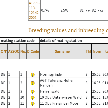
AT-99-
113-
0.7%
2.5%
81
82
0.32
0.36
12142-
2001
Breeding values and inbreeding c
mating station code
details of mating station
C
▼
ASSOC
No.
D
Code
Surname
TM
from
t
DE
1
1
Hornisgrinde
3
25.05.
20.
AGT Toleranz Hoher
DE
1
2
3
16.05.
01.
Randen
DE
1
3
Herrenwald
3
25.05.
20.
DE
2
10
10 Oby. Unterwieser Wald
3
01.06.
15.
DE
2
11
11 Oby. Freisinger Moos
3
15.05.
31.