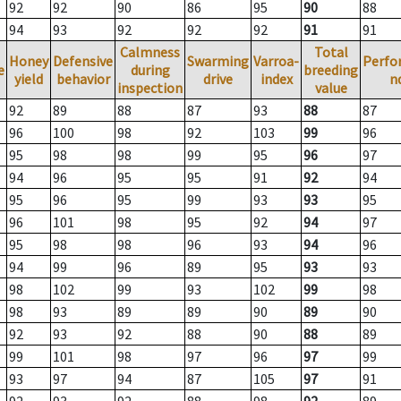
92
92
90
86
95
90
88
94
93
92
92
92
91
91
Calmness
Total
Honey
Defensive
Swarming
Varroa-
Perfo
e
during
breeding
yield
behavior
drive
index
n
inspection
value
92
89
88
87
93
88
87
96
100
98
92
103
99
96
95
98
98
99
95
96
97
94
96
95
95
91
92
94
95
96
95
99
93
93
95
96
101
98
95
92
94
97
95
98
98
96
93
94
96
94
99
96
89
95
93
93
98
102
99
93
102
99
98
98
93
89
89
90
89
90
92
93
92
88
90
88
89
99
101
98
97
96
97
99
93
97
94
87
105
97
91