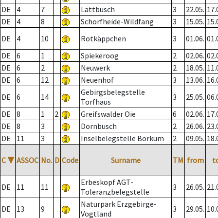
DE
4
7
Lattbusch
3
22.05.
17.
DE
4
8
Schorfheide-Wildfang
3
15.05.
15.
DE
4
10
Rotkäppchen
3
01.06.
01.
DE
6
1
Spiekeroog
2
02.06.
02.
DE
6
2
Neuwerk
2
18.05.
11.
DE
6
12
Neuenhof
3
13.06.
16.
Gebirgsbelegstelle
DE
6
14
3
25.05.
06.
Torfhaus
DE
8
1
2
Greifswalder Oie
6
02.06.
17.
DE
8
3
Dornbusch
2
26.06.
23.
DE
11
3
Inselbelegstelle Borkum
2
09.05.
18.
C
▼
ASSOC
No.
D
Code
Surname
TM
from
t
Erbeskopf AGT-
DE
11
11
3
26.05.
21.
Toleranzbelegstelle
Naturpark Erzgebirge-
DE
13
9
3
29.05.
10.
Vogtland