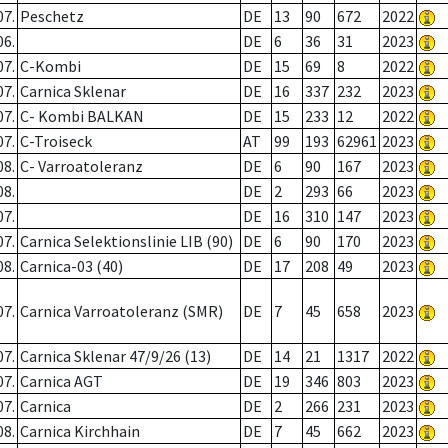
07.
Peschetz
DE
13
90
672
2022
06.
DE
6
36
31
2023
07.
C-Kombi
DE
15
69
8
2022
07.
Carnica Sklenar
DE
16
337
232
2023
07.
C- Kombi BALKAN
DE
15
233
12
2022
07.
C-Troiseck
AT
99
193
62961
2023
08.
C- Varroatoleranz
DE
6
90
167
2023
08.
DE
2
293
66
2023
07.
DE
16
310
147
2023
07.
Carnica Selektionslinie LIB (90)
DE
6
90
170
2023
08.
Carnica-03 (40)
DE
17
208
49
2023
07.
Carnica Varroatoleranz (SMR)
DE
7
45
658
2023
07.
Carnica Sklenar 47/9/26 (13)
DE
14
21
1317
2022
07.
Carnica AGT
DE
19
346
803
2023
07.
Carnica
DE
2
266
231
2023
08.
Carnica Kirchhain
DE
7
45
662
2023