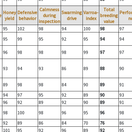
Calmness
Total
Honey
Defensive
Swarming
Varroa-
Perfo
e
during
breeding
yield
behavior
drive
index
n
inspection
value
95
102
98
94
100
98
97
95
99
95
92
95
94
94
96
98
98
98
99
97
97
93
94
93
86
89
88
90
89
98
98
84
90
89
91
94
97
95
92
89
90
93
96
92
89
92
90
89
91
98
100
98
96
95
96
98
92
89
86
84
70
76
86
101
95
92
96
89
92
95