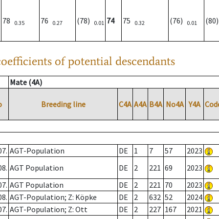
78
76
(78)
74
75
(76)
(80
0.35
0.27
0.01
0.32
0.01
oefficients of potential descendants
Mate (4A)
o
Breeding line
C4A
A4A
B4A
No4A
Y4A
Cod
07.
AGT-Population
DE
1
7
57
2023
08.
AGT Population
DE
2
221
69
2023
07.
AGT Population
DE
2
221
70
2023
08.
AGT-Population; Z: Köpke
DE
2
632
52
2024
07.
AGT-Population; Z: Ott
DE
2
227
167
2021