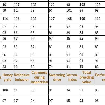
101
107
105
102
98
102
105
99
92
93
90
101
96
93
116
106
103
107
105
109
110
97
96
94
99
92
93
96
93
86
85
86
89
85
85
96
97
95
97
95
95
95
93
83
82
83
83
81
83
96
91
89
92
92
90
90
93
92
88
96
94
91
91
83
93
89
74
81
79
82
Calmness
Total
Honey
Defensive
Swarming
Varroa-
Perfo
e
during
breeding
yield
behavior
drive
index
n
inspection
value
100
91
90
95
94
93
93
97
97
94
97
95
95
96