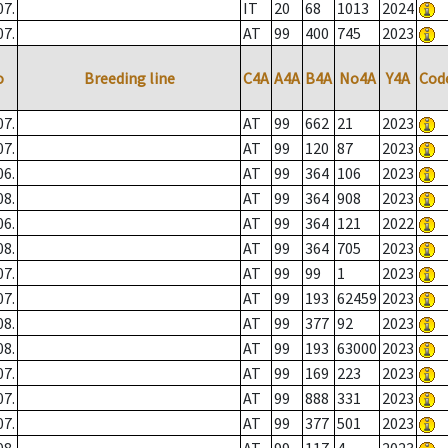
07.
IT
20
68
1013
2024
07.
AT
99
400
745
2023
o
Breeding line
C4A
A4A
B4A
No4A
Y4A
Cod
07.
AT
99
662
21
2023
07.
AT
99
120
87
2023
06.
AT
99
364
106
2023
08.
AT
99
364
908
2023
06.
AT
99
364
121
2022
08.
AT
99
364
705
2023
07.
AT
99
99
1
2023
07.
AT
99
193
62459
2023
08.
AT
99
377
92
2023
08.
AT
99
193
63000
2023
07.
AT
99
169
223
2023
07.
AT
99
888
331
2023
07.
AT
99
377
501
2023