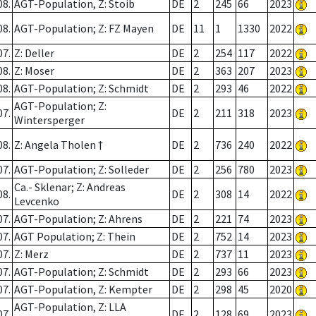
08.
AGT-Population, Z: Stoib
DE
2
245
66
2023
08.
AGT-Population; Z: FZ Mayen
DE
11
1
1330
2022
07.
Z: Deller
DE
2
254
117
2022
08.
Z: Moser
DE
2
363
207
2023
08.
AGT-Population; Z: Schmidt
DE
2
293
46
2022
AGT-Population; Z:
07.
DE
2
211
318
2023
Wintersperger
08.
Z: Angela Tholen †
DE
2
736
240
2022
07.
AGT-Population; Z: Solleder
DE
2
256
780
2023
Ca.- Sklenar; Z: Andreas
08.
DE
2
308
14
2022
Levcenko
07.
AGT-Population; Z: Ahrens
DE
2
221
74
2023
07.
AGT Population; Z: Thein
DE
2
752
14
2023
07.
Z: Merz
DE
2
737
11
2023
07.
AGT-Population; Z: Schmidt
DE
2
293
66
2023
07.
AGT-Population, Z: Kempter
DE
2
298
45
2020
AGT-Population, Z: LLA
07.
DE
2
128
69
2023