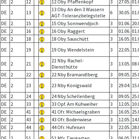
DE
2
12
12 Oby. Pfaffenkopf
3
27.05.
01.
13 Oby. An den 3 Wassern
DE
2
13
6
30.05.
01.
AGT-Toleranzbelegstelle
DE
2
15
15 Oby. Sonnwendjoch
3
01.06.
20.
DE
2
16
16 Oby. Raggert
3
01.06.
01.
DE
2
18
18 Oby. Sauschütt
3
16.05.
01.
DE
2
19
19 Oby. Wendelstein
3
22.05.
31.
21 Nby. Rachel-
DE
2
21
3
13.05.
08.
Diensthütte
DE
2
22
22 Nby Bramandlberg
3
09.05.
25.
DE
2
23
23 Nby Königswald
3
29.04.
15.
DE
2
24
24 Nby Schellenberg
3
09.05.
25.
DE
2
33
33 Opf. Am Kühweiher
3
12.05.
10.
DE
2
41
41 Ofr. Michaelsgraben
3
16.05.
25.
DE
2
43
43 Ofr. Bodenwiese
3
12.05.
14.
DE
2
44
44 Ofr. Hufeisen
3
22.05.
28.
DE
2
51
51 Mfr. Tiergarten
3
06.05.
31.