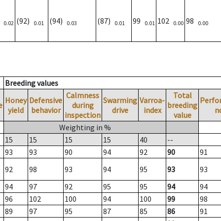
)
(92)
(94)
(87)
99
102
98
0.02
0.01
0.03
0.01
0.01
0.00
0.00
Breeding values
Calmness
Total
Honey
Defensive
Swarming
Varroa-
Perfo
e
during
breeding
yield
behavior
drive
index
n
inspection
value
Weighting in %
15
15
15
15
40
--
93
93
90
94
92
90
91
92
98
93
94
95
93
93
94
97
92
95
95
94
94
96
102
100
94
100
99
98
89
97
95
87
85
86
91