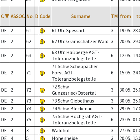
C
▼
ASSOC
No.
D
Code
Surname
TM
from
t
DE
2
61
61 Ufr. Spessart
3
19.05.
28.
DE
2
62
62 Ufr. Gramschatzer Wald
3
20.05.
29.
63 Ufr. Haßberge AGT-
DE
2
63
6
12.05.
14.
Toleranzbelegstelle
71 Schw. Scheppacher
DE
2
71
Forst AGT-
6
15.05.
24.
Toleranzbelegstelle
72 Schw.
DE
2
72
3
30.05.
25.
Gunzesried/Ostertal
DE
2
73
73 Schw. Giebelhaus
3
30.05.
25.
DE
2
74
74 Schw. Bleckenau
3
29.05.
17.
75 Schw. Hochgrat AGT-
DE
2
75
6
23.05.
01.
Toleranzbelegstelle
DE
4
3
Waldhof
3
27.05.
01.
DE
4
5
Hohenheide
3
20.05.
15.