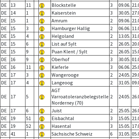
DE
13
11
Blockstelle
3
09.06.
21.
DE
14
1
Kaiserstein
3
30.05.
27.
DE
15
1
Amrum
2
09.06.
21.
DE
15
3
Hamburger Hallig
2
06.06.
11.
DE
15
4
Helgoland
2
13.05.
31.
DE
15
6
List auf Sylt
2
26.05.
20.
DE
15
9
Puan Klent / Sylt
2
26.05.
15.
DE
16
9
Oberhof
3
30.05.
01.
DE
16
11
Kieferle
3
06.06.
25.
DE
17
3
Wangerooge
2
24.05.
29.
DE
17
4
Langeoog
2
31.05.
09.
AGT
DE
17
5
Varroatoleranzbelegstelle
2
24.05.
26.
Norderney (70)
DE
17
6
Juist
2
25.05.
26.
DE
19
51
Eisbachtal
3
15.05.
21.
DE
19
52
Hasental
3
15.05.
17.
DE
41
1
Sächsische Schweiz
6
31.05.
05.