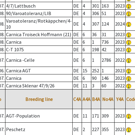
07.
4/7/Lattbusch
DE
4
301
163
2023
08.
90/Varoatoleranz/LIB
DE
4
306
51
2023
Varoatoleranz/Rotkäppchen/4-
08.
DE
4
307
124
2024
10
08.
Carnica Troiseck Hoffmann (21)
DE
6
36
31
2023
08.
Carnica
DE
6
1
736
2023
08.
C-T 1075
DE
6
198
42
2023
07.
Carnica -Celle
DE
6
1
2786
2022
06.
Carnica AGT
DE
15
252
1
2023
07.
Carnica
DE
6
90
146
2023
07.
Carnica Sklenar 47/9/26
DE
11
3
60
2022
o
Breeding line
C4A
A4A
B4A
No4A
Y4A
Cod
07.
AGT-Population
DE
11
171
309
2023
07.
Peschetz
DE
2
227
355
2023