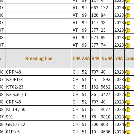
08.
AT
99
117
4
2023
07.
AT
99
663
132
2024
08.
AT
99
120
84
2023
07.
AT
99
117
38
2023
07.
AT
99
377
23
2023
08.
AT
99
671
85
2023
07.
AT
99
377
74
2023
o
Breeding line
C4A
A4A
B4A
No4A
Y4A
Cod
08.
CRP/48
CH
52
707
40
2023
07.
B20F1/3
CH
51
45
1893
2023
08.
KT02/23
CH
51
152
5652
2022
08.
B20x30 / 11
CH
51
36
3427
2022
08.
CRP/48
CH
52
707
40
2023
08.
KL 14 / 50
CH
51
91
4677
2023
07.
S91
CH
51
78
9810
2023
08.
GB10 / 22
CH
51
206
903
2024
06.
01P / 6
CH
51
10
4636
2023