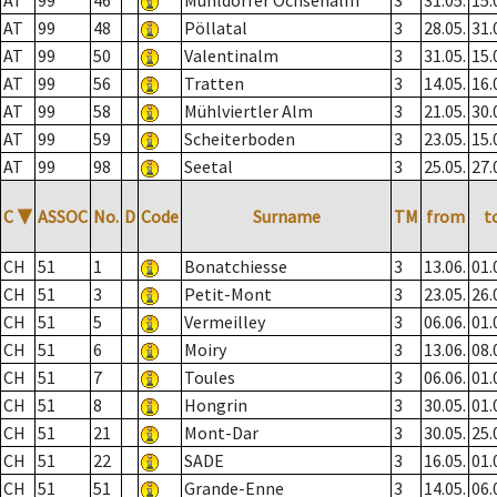
AT
99
46
Mühldorfer Ochsenalm
3
31.05.
15.
AT
99
48
Pöllatal
3
28.05.
31.
AT
99
50
Valentinalm
3
31.05.
15.
AT
99
56
Tratten
3
14.05.
16.
AT
99
58
Mühlviertler Alm
3
21.05.
30.
AT
99
59
Scheiterboden
3
23.05.
15.
AT
99
98
Seetal
3
25.05.
27.
C
▼
ASSOC
No.
D
Code
Surname
TM
from
t
CH
51
1
Bonatchiesse
3
13.06.
01.
CH
51
3
Petit-Mont
3
23.05.
26.
CH
51
5
Vermeilley
3
06.06.
01.
CH
51
6
Moiry
3
13.06.
08.
CH
51
7
Toules
3
06.06.
01.
CH
51
8
Hongrin
3
30.05.
01.
CH
51
21
Mont-Dar
3
30.05.
25.
CH
51
22
SADE
3
16.05.
01.
CH
51
51
Grande-Enne
3
14.05.
06.