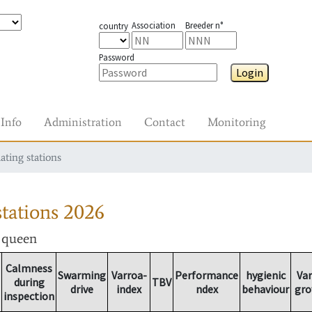
Association
Breeder n°
country
Password
Login
Info
Administration
Contact
Monitoring
ating stations
tations
2026
r queen
Calmness
Swarming
Varroa-
Performance
hygienic
Var
during
TBV
drive
index
ndex
behaviour
gro
inspection