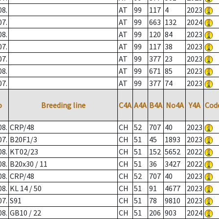
08.
AT
99
117
4
2023
07.
AT
99
663
132
2024
08.
AT
99
120
84
2023
07.
AT
99
117
38
2023
07.
AT
99
377
23
2023
08.
AT
99
671
85
2023
07.
AT
99
377
74
2023
o
Breeding line
C4A
A4A
B4A
No4A
Y4A
Cod
08.
CRP/48
CH
52
707
40
2023
07.
B20F1/3
CH
51
45
1893
2023
08.
KT02/23
CH
51
152
5652
2022
08.
B20x30 / 11
CH
51
36
3427
2022
08.
CRP/48
CH
52
707
40
2023
08.
KL 14 / 50
CH
51
91
4677
2023
07.
S91
CH
51
78
9810
2023
08.
GB10 / 22
CH
51
206
903
2024