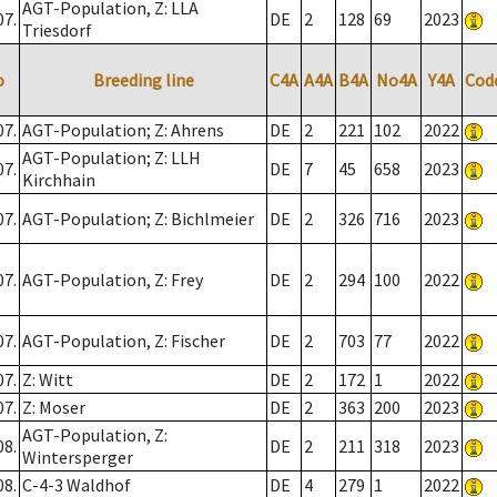
AGT-Population, Z: LLA
07.
DE
2
128
69
2023
Triesdorf
o
Breeding line
C4A
A4A
B4A
No4A
Y4A
Cod
07.
AGT-Population; Z: Ahrens
DE
2
221
102
2022
AGT-Population; Z: LLH
07.
DE
7
45
658
2023
Kirchhain
07.
AGT-Population; Z: Bichlmeier
DE
2
326
716
2023
07.
AGT-Population, Z: Frey
DE
2
294
100
2022
07.
AGT-Population, Z: Fischer
DE
2
703
77
2022
07.
Z: Witt
DE
2
172
1
2022
07.
Z: Moser
DE
2
363
200
2023
AGT-Population, Z:
08.
DE
2
211
318
2023
Wintersperger
08.
C-4-3 Waldhof
DE
4
279
1
2022