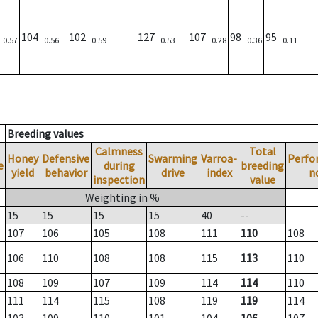
4
104
102
127
107
98
95
0.57
0.56
0.59
0.53
0.28
0.36
0.11
Breeding values
Calmness
Total
Honey
Defensive
Swarming
Varroa-
Perfo
e
during
breeding
yield
behavior
drive
index
n
inspection
value
Weighting in %
15
15
15
15
40
--
107
106
105
108
111
110
108
106
110
108
108
115
113
110
108
109
107
109
114
114
110
111
114
115
108
119
119
114