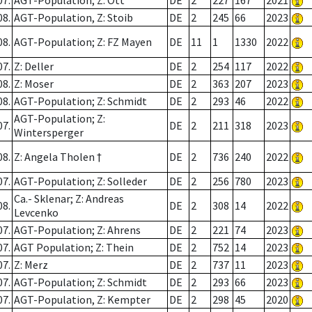
07.
AGT-Population; Z: Ott
DE
2
227
167
2021
08.
AGT-Population, Z: Stoib
DE
2
245
66
2023
08.
AGT-Population; Z: FZ Mayen
DE
11
1
1330
2022
07.
Z: Deller
DE
2
254
117
2022
08.
Z: Moser
DE
2
363
207
2023
08.
AGT-Population; Z: Schmidt
DE
2
293
46
2022
AGT-Population; Z:
07.
DE
2
211
318
2023
Wintersperger
08.
Z: Angela Tholen †
DE
2
736
240
2022
07.
AGT-Population; Z: Solleder
DE
2
256
780
2023
Ca.- Sklenar; Z: Andreas
08.
DE
2
308
14
2022
Levcenko
07.
AGT-Population; Z: Ahrens
DE
2
221
74
2023
07.
AGT Population; Z: Thein
DE
2
752
14
2023
07.
Z: Merz
DE
2
737
11
2023
07.
AGT-Population; Z: Schmidt
DE
2
293
66
2023
07.
AGT-Population, Z: Kempter
DE
2
298
45
2020