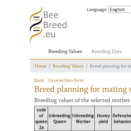
Language
:
Breeding Values
Breeding Data
Home
Breeding Values
Breed planning for m
Back
to selection form
Breed planning for mating s
Breeding values
of the selected mothe
code
of
Inbreeding
Inbreeding
Honey
Defensiv
queen
Queen
Worker
yield
behavior
2a