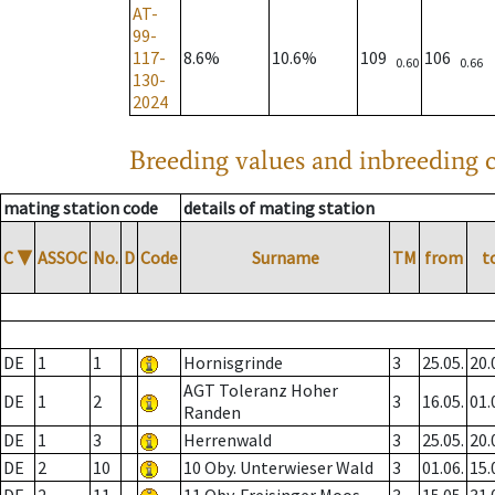
AT-
99-
117-
8.6%
10.6%
109
106
0.60
0.66
130-
2024
Breeding values and inbreeding c
mating station code
details of mating station
C
▼
ASSOC
No.
D
Code
Surname
TM
from
t
DE
1
1
Hornisgrinde
3
25.05.
20.
AGT Toleranz Hoher
DE
1
2
3
16.05.
01.
Randen
DE
1
3
Herrenwald
3
25.05.
20.
DE
2
10
10 Oby. Unterwieser Wald
3
01.06.
15.