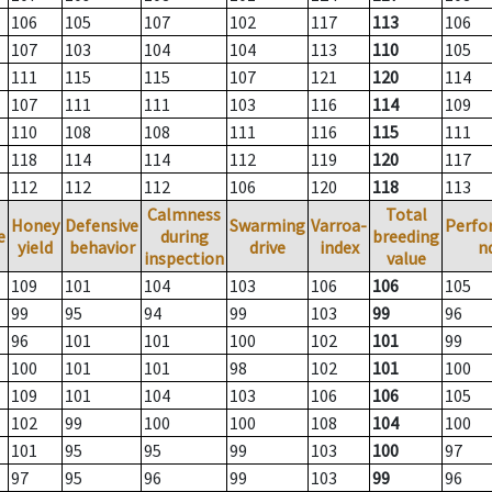
106
105
107
102
117
113
106
107
103
104
104
113
110
105
111
115
115
107
121
120
114
107
111
111
103
116
114
109
110
108
108
111
116
115
111
118
114
114
112
119
120
117
112
112
112
106
120
118
113
Calmness
Total
Honey
Defensive
Swarming
Varroa-
Perfo
e
during
breeding
yield
behavior
drive
index
n
inspection
value
109
101
104
103
106
106
105
99
95
94
99
103
99
96
96
101
101
100
102
101
99
100
101
101
98
102
101
100
109
101
104
103
106
106
105
102
99
100
100
108
104
100
101
95
95
99
103
100
97
97
95
96
99
103
99
96