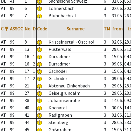
DE
41
1
Sächsische Schweiz
6
31.05.
05.
AT
99
6
Löhnersbach
3
02.06.
30.
AT
99
7
Blühnbachtal
3
31.05.
26.
C
▼
ASSOC
No.
D
Code
Surname
TM
from
t
AT
99
8
Kristeinertal - Osttirol
3
02.06.
28.
AT
99
13
Pusterwald
3
29.05.
31.
AT
99
16
1
Dürradmer
3
15.05.
04.
AT
99
16
2
Dürradmer
3
09.06.
04.
AT
99
17
1
Gschöder
3
15.05.
04.
AT
99
17
2
Gschöder
3
09.06.
04.
AT
99
21
Abtenau Zinkenbach
3
29.05.
28.
AT
99
27
Geiselgrundalm
3
29.05.
28.
AT
99
38
Johannsenruhe
3
14.06.
09.
AT
99
40
Kocnatal
3
30.05.
14.
AT
99
41
Radlgraben
3
01.06.
31.
AT
99
44
Steinberg
3
28.05.
23.
AT
99
45
Gößgraben
3
15.05.
31.