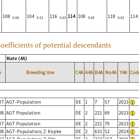
108
104
116
114
108
118
11
0.66
0.51
0.63
0.60
0.63
oefficients of potential descendants
Mate (4A)
o
Breeding line
C4A
A4A
B4A
No4A
Y4A
Cod
07.
AGT-Population
DE
1
7
57
2023
08.
AGT Population
DE
2
221
69
2023
07.
AGT Population
DE
2
221
70
2023
08.
AGT-Population; Z: Köpke
DE
2
632
52
2024