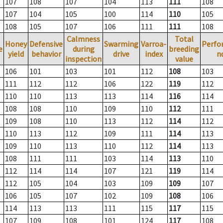
107
108
107
104
113
111
108
107
104
105
100
114
110
105
108
105
107
106
111
111
108
Calmness
Total
Honey
Defensive
Swarming
Varroa-
Perfo
e
during
breeding
yield
behavior
drive
index
n
inspection
value
106
101
103
101
112
108
103
111
112
112
106
122
119
112
110
110
113
113
114
116
114
108
108
110
109
110
112
111
109
108
110
113
112
114
112
110
113
112
109
111
114
113
109
110
113
110
112
114
113
108
111
111
103
114
113
110
112
114
114
107
121
119
114
112
105
104
103
109
109
107
106
105
107
102
109
108
106
114
113
113
111
115
117
115
107
109
108
101
124
117
108