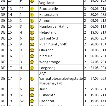
DE
13
9
3
29.05.
10.
Vogtland
DE
13
11
Blockstelle
3
09.06.
21.
DE
14
1
Kaiserstein
3
30.05.
27.
DE
15
1
Amrum
2
09.06.
21.
DE
15
3
Hamburger Hallig
2
06.06.
11.
DE
15
4
Helgoland
2
13.05.
31.
DE
15
6
List auf Sylt
2
26.05.
20.
DE
15
9
Puan Klent / Sylt
2
26.05.
15.
DE
16
9
Oberhof
3
30.05.
01.
DE
16
11
Kieferle
3
06.06.
25.
DE
17
3
Wangerooge
2
24.05.
29.
DE
17
4
Langeoog
2
31.05.
09.
AGT
DE
17
5
Varroatoleranzbelegstelle
2
24.05.
26.
Norderney (70)
DE
17
6
Juist
2
25.05.
26.
DE
19
51
Eisbachtal
3
15.05.
21.
DE
19
52
Hasental
3
15.05.
17.