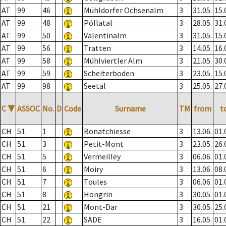
AT
99
46
Mühldorfer Ochsenalm
3
31.05.
15.
AT
99
48
Pöllatal
3
28.05.
31.
AT
99
50
Valentinalm
3
31.05.
15.
AT
99
56
Tratten
3
14.05.
16.
AT
99
58
Mühlviertler Alm
3
21.05.
30.
AT
99
59
Scheiterboden
3
23.05.
15.
AT
99
98
Seetal
3
25.05.
27.
C
▼
ASSOC
No.
D
Code
Surname
TM
from
t
CH
51
1
Bonatchiesse
3
13.06.
01.
CH
51
3
Petit-Mont
3
23.05.
26.
CH
51
5
Vermeilley
3
06.06.
01.
CH
51
6
Moiry
3
13.06.
08.
CH
51
7
Toules
3
06.06.
01.
CH
51
8
Hongrin
3
30.05.
01.
CH
51
21
Mont-Dar
3
30.05.
25.
CH
51
22
SADE
3
16.05.
01.