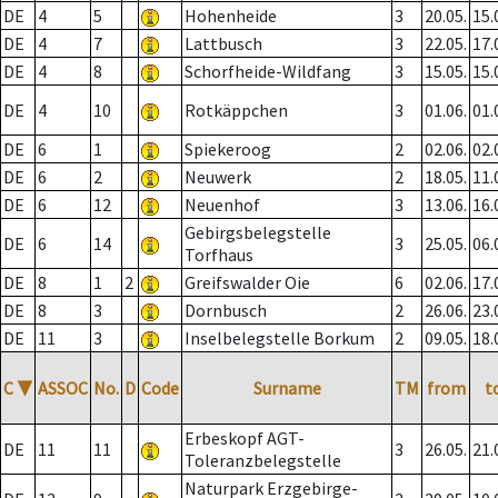
DE
4
5
Hohenheide
3
20.05.
15.
DE
4
7
Lattbusch
3
22.05.
17.
DE
4
8
Schorfheide-Wildfang
3
15.05.
15.
DE
4
10
Rotkäppchen
3
01.06.
01.
DE
6
1
Spiekeroog
2
02.06.
02.
DE
6
2
Neuwerk
2
18.05.
11.
DE
6
12
Neuenhof
3
13.06.
16.
Gebirgsbelegstelle
DE
6
14
3
25.05.
06.
Torfhaus
DE
8
1
2
Greifswalder Oie
6
02.06.
17.
DE
8
3
Dornbusch
2
26.06.
23.
DE
11
3
Inselbelegstelle Borkum
2
09.05.
18.
C
▼
ASSOC
No.
D
Code
Surname
TM
from
t
Erbeskopf AGT-
DE
11
11
3
26.05.
21.
Toleranzbelegstelle
Naturpark Erzgebirge-