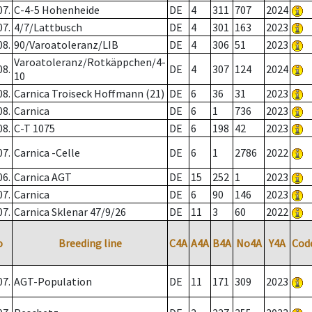
07.
C-4-5 Hohenheide
DE
4
311
707
2024
07.
4/7/Lattbusch
DE
4
301
163
2023
08.
90/Varoatoleranz/LIB
DE
4
306
51
2023
Varoatoleranz/Rotkäppchen/4-
08.
DE
4
307
124
2024
10
08.
Carnica Troiseck Hoffmann (21)
DE
6
36
31
2023
08.
Carnica
DE
6
1
736
2023
08.
C-T 1075
DE
6
198
42
2023
07.
Carnica -Celle
DE
6
1
2786
2022
06.
Carnica AGT
DE
15
252
1
2023
07.
Carnica
DE
6
90
146
2023
07.
Carnica Sklenar 47/9/26
DE
11
3
60
2022
o
Breeding line
C4A
A4A
B4A
No4A
Y4A
Cod
07.
AGT-Population
DE
11
171
309
2023