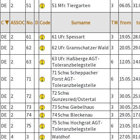
DE
2
51
51 Mfr. Tiergarten
3
06.05.
31.
C
▼
ASSOC
No.
D
Code
Surname
TM
from
t
DE
2
61
61 Ufr. Spessart
3
19.05.
28.
DE
2
62
62 Ufr. Gramschatzer Wald
3
20.05.
29.
63 Ufr. Haßberge AGT-
DE
2
63
6
12.05.
14.
Toleranzbelegstelle
71 Schw. Scheppacher
DE
2
71
Forst AGT-
6
15.05.
24.
Toleranzbelegstelle
72 Schw.
DE
2
72
3
30.05.
25.
Gunzesried/Ostertal
DE
2
73
73 Schw. Giebelhaus
3
30.05.
25.
DE
2
74
74 Schw. Bleckenau
3
29.05.
17.
75 Schw. Hochgrat AGT-
DE
2
75
6
23.05.
01.
Toleranzbelegstelle
DE
4
3
Waldhof
3
27.05.
01.