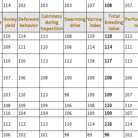
114
102
103
103
107
108
107
Calmness
Total
Honey
Defensive
Swarming
Varroa-
Perfo
e
during
breeding
yield
behavior
drive
index
n
inspection
value
110
114
113
108
119
118
113
109
111
110
106
114
114
111
110
110
113
112
118
117
113
107
106
108
100
109
108
106
103
110
113
98
109
109
107
108
109
109
106
108
110
110
110
104
104
106
109
109
107
112
112
113
110
114
116
114
106
102
101
98
89
96
102