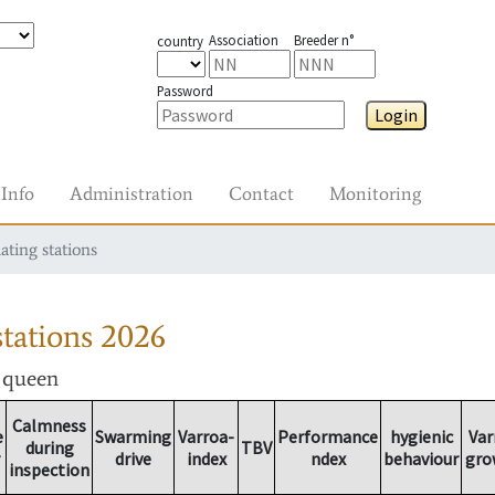
Association
Breeder n°
country
Password
Login
Info
Administration
Contact
Monitoring
ating stations
tations
2026
r queen
Calmness
e
Swarming
Varroa-
Performance
hygienic
Var
during
TBV
drive
index
ndex
behaviour
gro
inspection