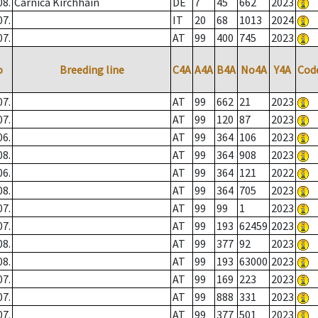
08.
Carnica Kirchhain
DE
7
45
662
2023
07.
IT
20
68
1013
2024
07.
AT
99
400
745
2023
o
Breeding line
C4A
A4A
B4A
No4A
Y4A
Cod
07.
AT
99
662
21
2023
07.
AT
99
120
87
2023
06.
AT
99
364
106
2023
08.
AT
99
364
908
2023
06.
AT
99
364
121
2022
08.
AT
99
364
705
2023
07.
AT
99
99
1
2023
07.
AT
99
193
62459
2023
08.
AT
99
377
92
2023
08.
AT
99
193
63000
2023
07.
AT
99
169
223
2023
07.
AT
99
888
331
2023
07.
AT
99
377
501
2023