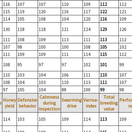
116
107
107
110
109
112
112
115
119
120
116
117
122
121
114
105
108
104
120
116
109
130
118
118
121
124
129
126
111
108
109
113
111
113
112
107
98
100
100
108
105
102
111
109
109
111
114
115
112
108
95
97
97
102
101
99
110
103
104
106
111
110
107
108
104
103
110
113
111
107
97
105
104
88
100
99
98
Calmness
Total
Honey
Defensive
Swarming
Varroa-
Perfo
e
during
breeding
yield
behavior
drive
index
n
inspection
value
114
103
105
109
114
113
109