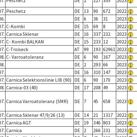
07.
Peschetz
DE
2
227
355
2023
07.
Peschetz
DE
13
90
672
2022
06.
DE
6
36
31
2023
07.
C-Kombi
DE
15
69
8
2022
07.
Carnica Sklenar
DE
16
337
232
2023
07.
C- Kombi BALKAN
DE
15
233
12
2022
07.
C-Troiseck
AT
99
193
62961
2023
08.
C- Varroatoleranz
DE
6
90
167
2023
08.
DE
2
293
66
2023
07.
DE
16
310
147
2023
07.
Carnica Selektionslinie LIB (90)
DE
6
90
170
2023
08.
Carnica-03 (40)
DE
17
208
49
2023
07.
Carnica Varroatoleranz (SMR)
DE
7
45
658
2023
07.
Carnica Sklenar 47/9/26 (13)
DE
14
21
1317
2022
07.
Carnica AGT
DE
19
346
803
2023
07.
Carnica
DE
2
266
231
2023