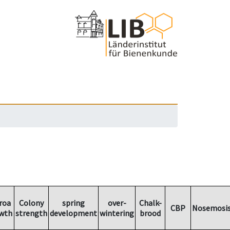
roa
Colony
spring
over-
Chalk-
CBP
Nosemosi
wth
strength
development
wintering
brood