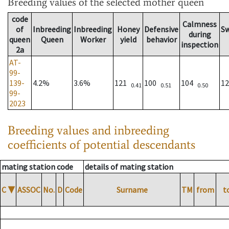
Breeding values
of the selected mother queen
code
Calmness
of
Inbreeding
Inbreeding
Honey
Defensive
S
during
queen
Queen
Worker
yield
behavior
inspection
2a
AT-
99-
139-
4.2%
3.6%
121
100
104
1
0.41
0.51
0.50
99-
2023
Breeding values and inbreeding
coefficients of potential descendants
mating station code
details of mating station
C
▼
ASSOC
No.
D
Code
Surname
TM
from
t