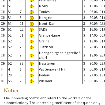
CH
51
5
Vermeilley
3
06.06.
01.
CH
51
6
Moiry
3
13.06.
08.
CH
51
7
Toules
3
06.06.
01.
CH
51
8
Hongrin
3
30.05.
01.
CH
51
21
Mont-Dar
3
30.05.
25.
CH
51
22
SADE
3
16.05.
01.
CH
51
51
Grande-Enne
3
14.05.
06.
CH
52
5
Greina
3
13.06.
31.
CH
52
7
Justistal
3
26.05.
31.
Hochgebirgsbelegstelle S-
CH
52
9
3
13.06.
26.
charl
CH
52
39
Nessleren
3
30.05.
29.
IT
4
1
Val Genova (TN)
3
06.06.
31.
IT
20
3
Pederü
3
27.05.
13.
NL
55
2
Vlieland
2
06.06.
05.
Notice
The inbreeding coefficient refers to the workers of the
planned colony. The inbreeding coefficient of the queen only