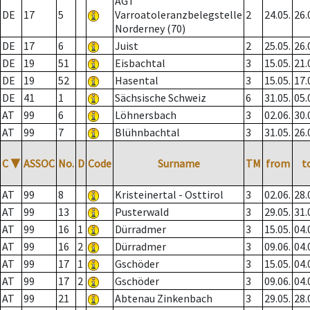
AGT
DE
17
5
Varroatoleranzbelegstelle
2
24.05.
26.
Norderney (70)
DE
17
6
Juist
2
25.05.
26.
DE
19
51
Eisbachtal
3
15.05.
21.
DE
19
52
Hasental
3
15.05.
17.
DE
41
1
Sächsische Schweiz
6
31.05.
05.
AT
99
6
Löhnersbach
3
02.06.
30.
AT
99
7
Blühnbachtal
3
31.05.
26.
C
▼
ASSOC
No.
D
Code
Surname
TM
from
t
AT
99
8
Kristeinertal - Osttirol
3
02.06.
28.
AT
99
13
Pusterwald
3
29.05.
31.
AT
99
16
1
Dürradmer
3
15.05.
04.
AT
99
16
2
Dürradmer
3
09.06.
04.
AT
99
17
1
Gschöder
3
15.05.
04.
AT
99
17
2
Gschöder
3
09.06.
04.
AT
99
21
Abtenau Zinkenbach
3
29.05.
28.