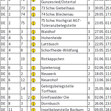
Gunzesried/Ostertal
DE
2
73
73 Schw. Giebelhaus
3
30.05.
25.
DE
2
74
74 Schw. Bleckenau
3
29.05.
17.
75 Schw. Hochgrat AGT-
DE
2
75
6
23.05.
01.
Toleranzbelegstelle
DE
4
3
Waldhof
3
27.05.
01.
DE
4
5
Hohenheide
3
20.05.
15.
DE
4
7
Lattbusch
3
22.05.
17.
DE
4
8
Schorfheide-Wildfang
3
15.05.
15.
DE
4
10
Rotkäppchen
3
01.06.
01.
DE
6
1
Spiekeroog
2
02.06.
02.
DE
6
2
Neuwerk
2
18.05.
11.
DE
6
12
Neuenhof
3
13.06.
16.
Gebirgsbelegstelle
DE
6
14
3
25.05.
06.
Torfhaus
DE
8
1
2
Greifswalder Oie
6
02.06.
17.
DE
8
3
Dornbusch
2
26.06.
23.
DE
11
3
Inselbelegstelle Borkum
2
09.05.
18.