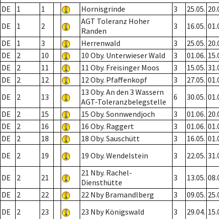
DE
1
1
Hornisgrinde
3
25.05.
20.
AGT Toleranz Hoher
DE
1
2
3
16.05.
01.
Randen
DE
1
3
Herrenwald
3
25.05.
20.
DE
2
10
10 Oby. Unterwieser Wald
3
01.06.
15.
DE
2
11
11 Oby. Freisinger Moos
3
15.05.
31.
DE
2
12
12 Oby. Pfaffenkopf
3
27.05.
01.
13 Oby. An den 3 Wassern
DE
2
13
6
30.05.
01.
AGT-Toleranzbelegstelle
DE
2
15
15 Oby. Sonnwendjoch
3
01.06.
20.
DE
2
16
16 Oby. Raggert
3
01.06.
01.
DE
2
18
18 Oby. Sauschütt
3
16.05.
01.
DE
2
19
19 Oby. Wendelstein
3
22.05.
31.
21 Nby. Rachel-
DE
2
21
3
13.05.
08.
Diensthütte
DE
2
22
22 Nby Bramandlberg
3
09.05.
25.
DE
2
23
23 Nby Königswald
3
29.04.
15.