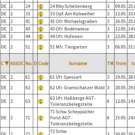
DE
2
24
24 Nby Schellenberg
3
09.05.
25.
DE
2
33
33 Opf. Am Kühweiher
3
12.05.
10.
DE
2
41
41 Ofr. Michaelsgraben
3
16.05.
25.
DE
2
43
43 Ofr. Bodenwiese
3
12.05.
14.
DE
2
44
44 Ofr. Hufeisen
3
22.05.
28.
DE
2
51
51 Mfr. Tiergarten
3
06.05.
31.
C
▼
ASSOC
No.
D
Code
Surname
TM
from
t
DE
2
61
61 Ufr. Spessart
3
19.05.
28.
DE
2
62
62 Ufr. Gramschatzer Wald
3
20.05.
29.
63 Ufr. Haßberge AGT-
DE
2
63
6
12.05.
14.
Toleranzbelegstelle
71 Schw. Scheppacher
DE
2
71
Forst AGT-
6
15.05.
24.
Toleranzbelegstelle
72 Schw.
DE
2
72
3
30.05.
25.