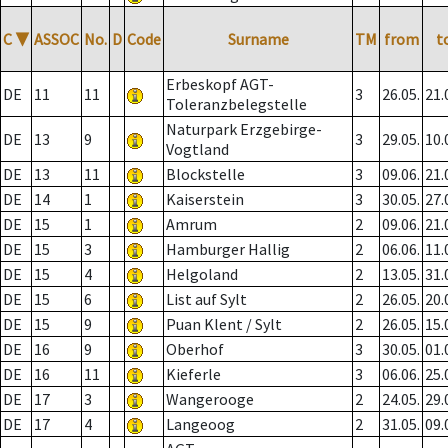
C
▼
ASSOC
No.
D
Code
Surname
TM
from
t
Erbeskopf AGT-
DE
11
11
3
26.05.
21.
Toleranzbelegstelle
Naturpark Erzgebirge-
DE
13
9
3
29.05.
10.
Vogtland
DE
13
11
Blockstelle
3
09.06.
21.
DE
14
1
Kaiserstein
3
30.05.
27.
DE
15
1
Amrum
2
09.06.
21.
DE
15
3
Hamburger Hallig
2
06.06.
11.
DE
15
4
Helgoland
2
13.05.
31.
DE
15
6
List auf Sylt
2
26.05.
20.
DE
15
9
Puan Klent / Sylt
2
26.05.
15.
DE
16
9
Oberhof
3
30.05.
01.
DE
16
11
Kieferle
3
06.06.
25.
DE
17
3
Wangerooge
2
24.05.
29.
DE
17
4
Langeoog
2
31.05.
09.