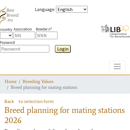
Language
:
Association
Breeder n°
country
Password
Login
Toggle
Home
Breeding Values
Breed planning for mating stations
Back
to selection form
Breed planning for mating stations
2026