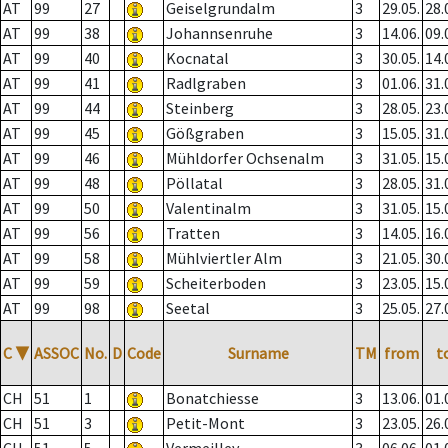
AT
99
27
Geiselgrundalm
3
29.05.
28.
AT
99
38
Johannsenruhe
3
14.06.
09.
AT
99
40
Kocnatal
3
30.05.
14.
AT
99
41
Radlgraben
3
01.06.
31.
AT
99
44
Steinberg
3
28.05.
23.
AT
99
45
Gößgraben
3
15.05.
31.
AT
99
46
Mühldorfer Ochsenalm
3
31.05.
15.
AT
99
48
Pöllatal
3
28.05.
31.
AT
99
50
Valentinalm
3
31.05.
15.
AT
99
56
Tratten
3
14.05.
16.
AT
99
58
Mühlviertler Alm
3
21.05.
30.
AT
99
59
Scheiterboden
3
23.05.
15.
AT
99
98
Seetal
3
25.05.
27.
C
▼
ASSOC
No.
D
Code
Surname
TM
from
t
CH
51
1
Bonatchiesse
3
13.06.
01.
CH
51
3
Petit-Mont
3
23.05.
26.