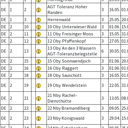
AGT Toleranz Hoher
DE
1
2
3
16.05.
01.
Randen
DE
1
3
Herrenwald
3
25.05.
20.
DE
2
10
10 Oby. Unterwieser Wald
3
01.06.
15.
DE
2
11
11 Oby. Freisinger Moos
3
15.05.
31.
DE
2
12
12 Oby. Pfaffenkopf
3
27.05.
01.
13 Oby. An den 3 Wassern
DE
2
13
6
30.05.
01.
AGT-Toleranzbelegstelle
DE
2
15
15 Oby. Sonnwendjoch
3
01.06.
20.
DE
2
16
16 Oby. Raggert
3
01.06.
01.
DE
2
18
18 Oby. Sauschütt
3
16.05.
01.
DE
2
19
19 Oby. Wendelstein
3
22.05.
31.
21 Nby. Rachel-
DE
2
21
3
13.05.
08.
Diensthütte
DE
2
22
22 Nby Bramandlberg
3
09.05.
25.
DE
2
23
23 Nby Königswald
3
29.04.
15.