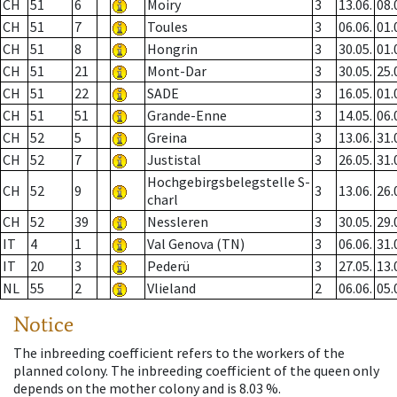
CH
51
6
Moiry
3
13.06.
08.
CH
51
7
Toules
3
06.06.
01.
CH
51
8
Hongrin
3
30.05.
01.
CH
51
21
Mont-Dar
3
30.05.
25.
CH
51
22
SADE
3
16.05.
01.
CH
51
51
Grande-Enne
3
14.05.
06.
CH
52
5
Greina
3
13.06.
31.
CH
52
7
Justistal
3
26.05.
31.
Hochgebirgsbelegstelle S-
CH
52
9
3
13.06.
26.
charl
CH
52
39
Nessleren
3
30.05.
29.
IT
4
1
Val Genova (TN)
3
06.06.
31.
IT
20
3
Pederü
3
27.05.
13.
NL
55
2
Vlieland
2
06.06.
05.
Notice
The inbreeding coefficient refers to the workers of the
planned colony. The inbreeding coefficient of the queen only
depends on the mother colony and is 8.03 %.