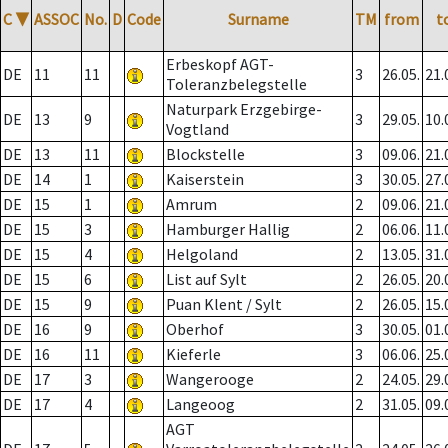
C
▼
ASSOC
No.
D
Code
Surname
TM
from
t
Erbeskopf AGT-
DE
11
11
3
26.05.
21.
Toleranzbelegstelle
Naturpark Erzgebirge-
DE
13
9
3
29.05.
10.
Vogtland
DE
13
11
Blockstelle
3
09.06.
21.
DE
14
1
Kaiserstein
3
30.05.
27.
DE
15
1
Amrum
2
09.06.
21.
DE
15
3
Hamburger Hallig
2
06.06.
11.
DE
15
4
Helgoland
2
13.05.
31.
DE
15
6
List auf Sylt
2
26.05.
20.
DE
15
9
Puan Klent / Sylt
2
26.05.
15.
DE
16
9
Oberhof
3
30.05.
01.
DE
16
11
Kieferle
3
06.06.
25.
DE
17
3
Wangerooge
2
24.05.
29.
DE
17
4
Langeoog
2
31.05.
09.
AGT