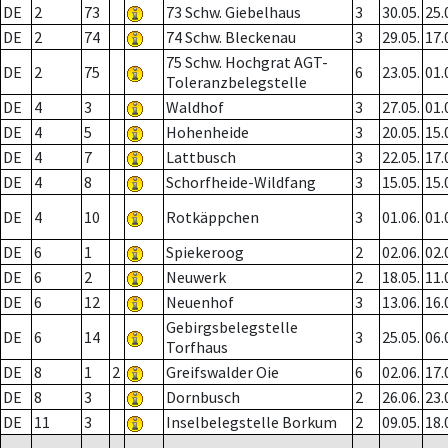
DE
2
73
73 Schw. Giebelhaus
3
30.05.
25.
DE
2
74
74 Schw. Bleckenau
3
29.05.
17.
75 Schw. Hochgrat AGT-
DE
2
75
6
23.05.
01.
Toleranzbelegstelle
DE
4
3
Waldhof
3
27.05.
01.
DE
4
5
Hohenheide
3
20.05.
15.
DE
4
7
Lattbusch
3
22.05.
17.
DE
4
8
Schorfheide-Wildfang
3
15.05.
15.
DE
4
10
Rotkäppchen
3
01.06.
01.
DE
6
1
Spiekeroog
2
02.06.
02.
DE
6
2
Neuwerk
2
18.05.
11.
DE
6
12
Neuenhof
3
13.06.
16.
Gebirgsbelegstelle
DE
6
14
3
25.05.
06.
Torfhaus
DE
8
1
2
Greifswalder Oie
6
02.06.
17.
DE
8
3
Dornbusch
2
26.06.
23.
DE
11
3
Inselbelegstelle Borkum
2
09.05.
18.