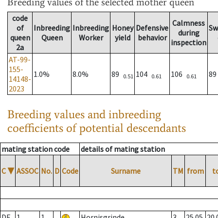
Breeding values
of the selected mother queen
code
Calmness
of
Inbreeding
Inbreeding
Honey
Defensive
Sw
during
queen
Queen
Worker
yield
behavior
inspection
2a
AT-99-
155-
1.0%
8.0%
89
104
106
8
0.51
0.61
0.61
14148-
2023
Breeding values and inbreeding
coefficients of potential descendants
mating station code
details of mating station
C
▼
ASSOC
No.
D
Code
Surname
TM
from
t
DE
1
1
Hornisgrinde
3
25.05.
20.