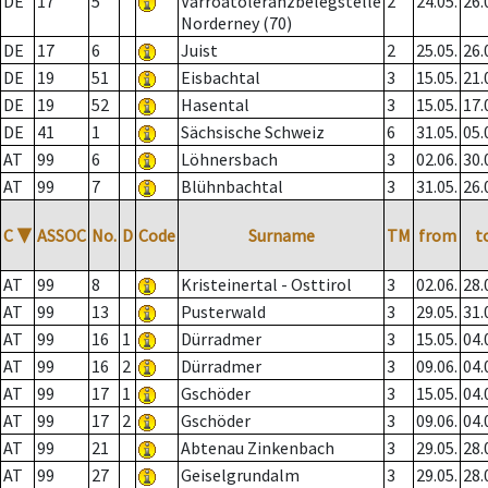
DE
17
5
Varroatoleranzbelegstelle
2
24.05.
26.
Norderney (70)
DE
17
6
Juist
2
25.05.
26.
DE
19
51
Eisbachtal
3
15.05.
21.
DE
19
52
Hasental
3
15.05.
17.
DE
41
1
Sächsische Schweiz
6
31.05.
05.
AT
99
6
Löhnersbach
3
02.06.
30.
AT
99
7
Blühnbachtal
3
31.05.
26.
C
▼
ASSOC
No.
D
Code
Surname
TM
from
t
AT
99
8
Kristeinertal - Osttirol
3
02.06.
28.
AT
99
13
Pusterwald
3
29.05.
31.
AT
99
16
1
Dürradmer
3
15.05.
04.
AT
99
16
2
Dürradmer
3
09.06.
04.
AT
99
17
1
Gschöder
3
15.05.
04.
AT
99
17
2
Gschöder
3
09.06.
04.
AT
99
21
Abtenau Zinkenbach
3
29.05.
28.
AT
99
27
Geiselgrundalm
3
29.05.
28.