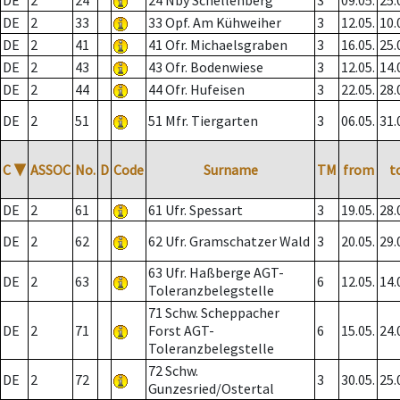
DE
2
24
24 Nby Schellenberg
3
09.05.
25.
DE
2
33
33 Opf. Am Kühweiher
3
12.05.
10.
DE
2
41
41 Ofr. Michaelsgraben
3
16.05.
25.
DE
2
43
43 Ofr. Bodenwiese
3
12.05.
14.
DE
2
44
44 Ofr. Hufeisen
3
22.05.
28.
DE
2
51
51 Mfr. Tiergarten
3
06.05.
31.
C
▼
ASSOC
No.
D
Code
Surname
TM
from
t
DE
2
61
61 Ufr. Spessart
3
19.05.
28.
DE
2
62
62 Ufr. Gramschatzer Wald
3
20.05.
29.
63 Ufr. Haßberge AGT-
DE
2
63
6
12.05.
14.
Toleranzbelegstelle
71 Schw. Scheppacher
DE
2
71
Forst AGT-
6
15.05.
24.
Toleranzbelegstelle
72 Schw.
DE
2
72
3
30.05.
25.
Gunzesried/Ostertal