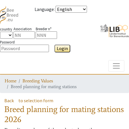
Language
:
Association
Breeder n°
country
Password
Login
Toggle
Home
Breeding Values
Breed planning for mating stations
Back
to selection form
Breed planning for mating stations
2026