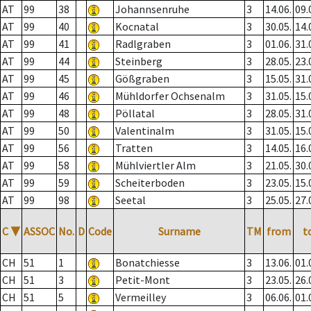
AT
99
38
Johannsenruhe
3
14.06.
09.
AT
99
40
Kocnatal
3
30.05.
14.
AT
99
41
Radlgraben
3
01.06.
31.
AT
99
44
Steinberg
3
28.05.
23.
AT
99
45
Gößgraben
3
15.05.
31.
AT
99
46
Mühldorfer Ochsenalm
3
31.05.
15.
AT
99
48
Pöllatal
3
28.05.
31.
AT
99
50
Valentinalm
3
31.05.
15.
AT
99
56
Tratten
3
14.05.
16.
AT
99
58
Mühlviertler Alm
3
21.05.
30.
AT
99
59
Scheiterboden
3
23.05.
15.
AT
99
98
Seetal
3
25.05.
27.
C
▼
ASSOC
No.
D
Code
Surname
TM
from
t
CH
51
1
Bonatchiesse
3
13.06.
01.
CH
51
3
Petit-Mont
3
23.05.
26.
CH
51
5
Vermeilley
3
06.06.
01.