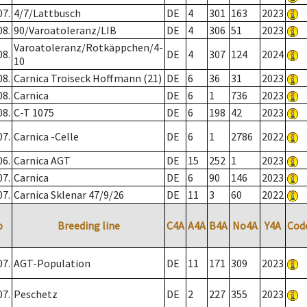
07.
4/7/Lattbusch
DE
4
301
163
2023
08.
90/Varoatoleranz/LIB
DE
4
306
51
2023
Varoatoleranz/Rotkäppchen/4-
08.
DE
4
307
124
2024
10
08.
Carnica Troiseck Hoffmann (21)
DE
6
36
31
2023
08.
Carnica
DE
6
1
736
2023
08.
C-T 1075
DE
6
198
42
2023
07.
Carnica -Celle
DE
6
1
2786
2022
06.
Carnica AGT
DE
15
252
1
2023
07.
Carnica
DE
6
90
146
2023
07.
Carnica Sklenar 47/9/26
DE
11
3
60
2022
o
Breeding line
C4A
A4A
B4A
No4A
Y4A
Cod
07.
AGT-Population
DE
11
171
309
2023
07.
Peschetz
DE
2
227
355
2023