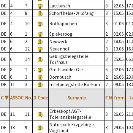
DE
4
7
Lattbusch
3
22.05.
17.
DE
4
8
Schorfheide-Wildfang
3
15.05.
15.
DE
4
10
Rotkäppchen
3
01.06.
01.
DE
6
1
Spiekeroog
2
02.06.
02.
DE
6
2
Neuwerk
2
18.05.
11.
DE
6
12
Neuenhof
3
13.06.
16.
Gebirgsbelegstelle
DE
6
14
3
25.05.
06.
Torfhaus
DE
8
1
2
Greifswalder Oie
6
02.06.
17.
DE
8
3
Dornbusch
2
26.06.
23.
DE
11
3
Inselbelegstelle Borkum
2
09.05.
18.
C
▼
ASSOC
No.
D
Code
Surname
TM
from
t
Erbeskopf AGT-
DE
11
11
3
26.05.
21.
Toleranzbelegstelle
Naturpark Erzgebirge-
DE
13
9
3
29.05.
10.
Vogtland