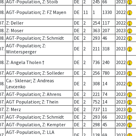
08.
AGT-Population, Z: Stoib
DE
2
245
66
2023
08.
AGT-Population; Z: FZ Mayen
DE
11
1
1330
2022
07.
Z: Deller
DE
2
254
117
2022
08.
Z: Moser
DE
2
363
207
2023
08.
AGT-Population; Z: Schmidt
DE
2
293
46
2022
AGT-Population; Z:
07.
DE
2
211
318
2023
Wintersperger
08.
Z: Angela Tholen †
DE
2
736
240
2022
07.
AGT-Population; Z: Solleder
DE
2
256
780
2023
Ca.- Sklenar; Z: Andreas
08.
DE
2
308
14
2022
Levcenko
07.
AGT-Population; Z: Ahrens
DE
2
221
74
2023
07.
AGT Population; Z: Thein
DE
2
752
14
2023
07.
Z: Merz
DE
2
737
11
2023
07.
AGT-Population; Z: Schmidt
DE
2
293
66
2023
07.
AGT-Population, Z: Kempter
DE
2
298
45
2020
AGT-Population, Z: LLA
07.
DE
2
128
69
2023