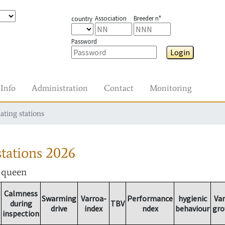
Association
Breeder n°
country
Password
Login
Info
Administration
Contact
Monitoring
ating stations
tations
2026
r queen
Calmness
Swarming
Varroa-
Performance
hygienic
Va
during
TBV
drive
index
ndex
behaviour
gr
inspection