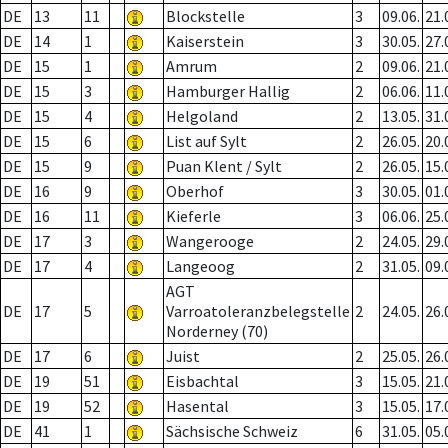
DE
13
11
Blockstelle
3
09.06.
21.
DE
14
1
Kaiserstein
3
30.05.
27.
DE
15
1
Amrum
2
09.06.
21.
DE
15
3
Hamburger Hallig
2
06.06.
11.
DE
15
4
Helgoland
2
13.05.
31.
DE
15
6
List auf Sylt
2
26.05.
20.
DE
15
9
Puan Klent / Sylt
2
26.05.
15.
DE
16
9
Oberhof
3
30.05.
01.
DE
16
11
Kieferle
3
06.06.
25.
DE
17
3
Wangerooge
2
24.05.
29.
DE
17
4
Langeoog
2
31.05.
09.
AGT
DE
17
5
Varroatoleranzbelegstelle
2
24.05.
26.
Norderney (70)
DE
17
6
Juist
2
25.05.
26.
DE
19
51
Eisbachtal
3
15.05.
21.
DE
19
52
Hasental
3
15.05.
17.
DE
41
1
Sächsische Schweiz
6
31.05.
05.