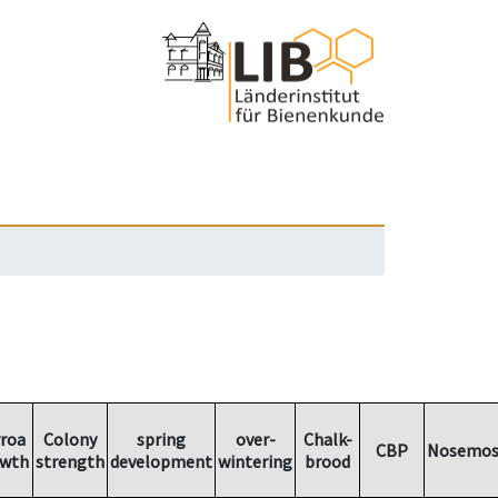
rroa
Colony
spring
over-
Chalk-
CBP
Nosemos
owth
strength
development
wintering
brood