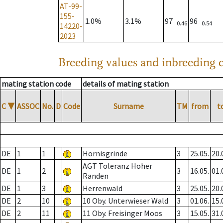
AT-99-
155-
1.0%
3.1%
97
96
0.46
0.54
14220-
2023
Breeding values and inbreeding c
mating station code
details of mating station
C
▼
ASSOC
No.
D
Code
Surname
TM
from
t
DE
1
1
Hornisgrinde
3
25.05.
20.
AGT Toleranz Hoher
DE
1
2
3
16.05.
01.
Randen
DE
1
3
Herrenwald
3
25.05.
20.
DE
2
10
10 Oby. Unterwieser Wald
3
01.06.
15.
DE
2
11
11 Oby. Freisinger Moos
3
15.05.
31.