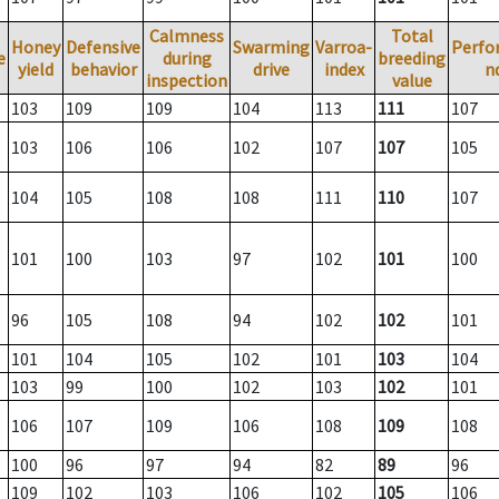
Calmness
Total
Honey
Defensive
Swarming
Varroa-
Perfo
e
during
breeding
yield
behavior
drive
index
n
inspection
value
103
109
109
104
113
111
107
103
106
106
102
107
107
105
104
105
108
108
111
110
107
101
100
103
97
102
101
100
96
105
108
94
102
102
101
101
104
105
102
101
103
104
103
99
100
102
103
102
101
106
107
109
106
108
109
108
100
96
97
94
82
89
96
109
102
103
106
102
105
106