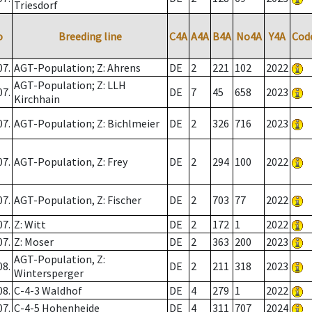
Triesdorf
o
Breeding line
C4A
A4A
B4A
No4A
Y4A
Cod
07.
AGT-Population; Z: Ahrens
DE
2
221
102
2022
AGT-Population; Z: LLH
07.
DE
7
45
658
2023
Kirchhain
07.
AGT-Population; Z: Bichlmeier
DE
2
326
716
2023
07.
AGT-Population, Z: Frey
DE
2
294
100
2022
07.
AGT-Population, Z: Fischer
DE
2
703
77
2022
07.
Z: Witt
DE
2
172
1
2022
07.
Z: Moser
DE
2
363
200
2023
AGT-Population, Z:
08.
DE
2
211
318
2023
Wintersperger
08.
C-4-3 Waldhof
DE
4
279
1
2022
07.
C-4-5 Hohenheide
DE
4
311
707
2024