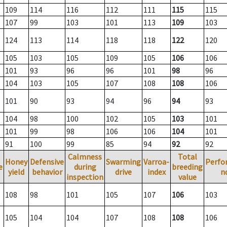
109
114
116
112
111
115
115
107
99
103
101
113
109
103
124
113
114
118
118
122
120
105
103
105
109
105
106
106
101
93
96
96
101
98
96
104
103
105
107
108
108
106
101
90
93
94
96
94
93
104
98
100
102
105
103
101
101
99
98
106
106
104
101
91
100
99
85
94
92
92
Calmness
Total
Honey
Defensive
Swarming
Varroa-
Perfo
e
during
breeding
yield
behavior
drive
index
n
inspection
value
108
98
101
105
107
106
103
105
104
104
107
108
108
106