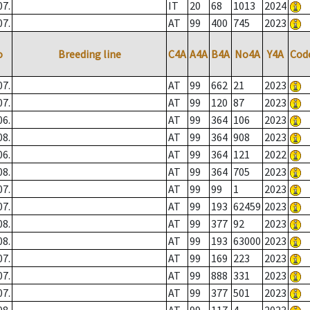
07.
IT
20
68
1013
2024
07.
AT
99
400
745
2023
o
Breeding line
C4A
A4A
B4A
No4A
Y4A
Cod
07.
AT
99
662
21
2023
07.
AT
99
120
87
2023
06.
AT
99
364
106
2023
08.
AT
99
364
908
2023
06.
AT
99
364
121
2022
08.
AT
99
364
705
2023
07.
AT
99
99
1
2023
07.
AT
99
193
62459
2023
08.
AT
99
377
92
2023
08.
AT
99
193
63000
2023
07.
AT
99
169
223
2023
07.
AT
99
888
331
2023
07.
AT
99
377
501
2023