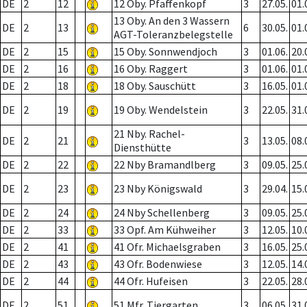
DE
2
12
12 Oby. Pfaffenkopf
3
27.05.
01.
13 Oby. An den 3 Wassern
DE
2
13
6
30.05.
01.
AGT-Toleranzbelegstelle
DE
2
15
15 Oby. Sonnwendjoch
3
01.06.
20.
DE
2
16
16 Oby. Raggert
3
01.06.
01.
DE
2
18
18 Oby. Sauschütt
3
16.05.
01.
DE
2
19
19 Oby. Wendelstein
3
22.05.
31.
21 Nby. Rachel-
DE
2
21
3
13.05.
08.
Diensthütte
DE
2
22
22 Nby Bramandlberg
3
09.05.
25.
DE
2
23
23 Nby Königswald
3
29.04.
15.
DE
2
24
24 Nby Schellenberg
3
09.05.
25.
DE
2
33
33 Opf. Am Kühweiher
3
12.05.
10.
DE
2
41
41 Ofr. Michaelsgraben
3
16.05.
25.
DE
2
43
43 Ofr. Bodenwiese
3
12.05.
14.
DE
2
44
44 Ofr. Hufeisen
3
22.05.
28.
DE
2
51
51 Mfr. Tiergarten
3
06.05.
31.