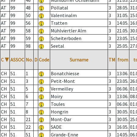
AT
99
46
Mühldorfer Ochsenalm
3
31.05.
15.
AT
99
48
Pöllatal
3
28.05.
31.
AT
99
50
Valentinalm
3
31.05.
15.
AT
99
56
Tratten
3
14.05.
16.
AT
99
58
Mühlviertler Alm
3
21.05.
30.
AT
99
59
Scheiterboden
3
23.05.
15.
AT
99
98
Seetal
3
25.05.
27.
C
▼
ASSOC
No.
D
Code
Surname
TM
from
t
CH
51
1
Bonatchiesse
3
13.06.
01.
CH
51
3
Petit-Mont
3
23.05.
26.
CH
51
5
Vermeilley
3
06.06.
01.
CH
51
6
Moiry
3
13.06.
08.
CH
51
7
Toules
3
06.06.
01.
CH
51
8
Hongrin
3
30.05.
01.
CH
51
21
Mont-Dar
3
30.05.
25.
CH
51
22
SADE
3
16.05.
01.
CH
51
51
Grande-Enne
3
14.05.
06.