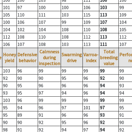
100
100
103
98
111
106
100
101
97
100
100
106
103
99
105
110
111
103
115
113
109
100
106
107
99
109
107
104
104
102
104
108
110
108
105
112
108
110
108
112
113
112
106
107
108
103
113
111
107
Calmness
Total
Honey
Defensive
Swarming
Varroa-
Perfo
e
during
breeding
yield
behavior
drive
index
n
inspection
value
103
96
99
99
99
99
99
92
90
90
95
96
92
90
90
95
96
96
96
94
93
93
95
97
94
96
94
94
103
96
99
99
99
99
99
95
94
96
97
101
97
95
95
89
91
96
96
93
91
90
90
92
95
96
92
90
98
91
92
94
97
94
92