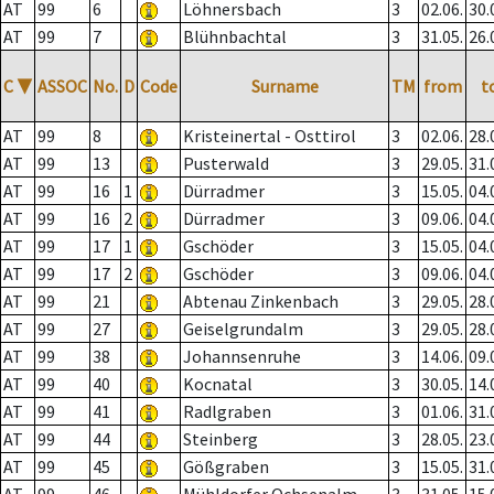
AT
99
6
Löhnersbach
3
02.06.
30.
AT
99
7
Blühnbachtal
3
31.05.
26.
C
▼
ASSOC
No.
D
Code
Surname
TM
from
t
AT
99
8
Kristeinertal - Osttirol
3
02.06.
28.
AT
99
13
Pusterwald
3
29.05.
31.
AT
99
16
1
Dürradmer
3
15.05.
04.
AT
99
16
2
Dürradmer
3
09.06.
04.
AT
99
17
1
Gschöder
3
15.05.
04.
AT
99
17
2
Gschöder
3
09.06.
04.
AT
99
21
Abtenau Zinkenbach
3
29.05.
28.
AT
99
27
Geiselgrundalm
3
29.05.
28.
AT
99
38
Johannsenruhe
3
14.06.
09.
AT
99
40
Kocnatal
3
30.05.
14.
AT
99
41
Radlgraben
3
01.06.
31.
AT
99
44
Steinberg
3
28.05.
23.
AT
99
45
Gößgraben
3
15.05.
31.