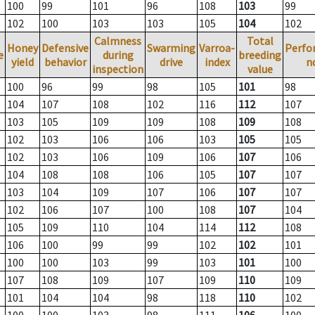
100
99
101
96
108
103
99
102
100
103
103
105
104
102
Calmness
Total
Honey
Defensive
Swarming
Varroa-
Perfo
e
during
breeding
yield
behavior
drive
index
n
inspection
value
100
96
99
98
105
101
98
104
107
108
102
116
112
107
103
105
109
109
108
109
108
102
103
106
106
103
105
105
102
103
106
109
106
107
106
104
108
108
106
105
107
107
103
104
109
107
106
107
107
102
106
107
100
108
107
104
105
109
110
104
114
112
108
106
100
99
99
102
102
101
100
100
103
99
103
101
100
107
108
109
107
109
110
109
101
104
104
98
118
110
102