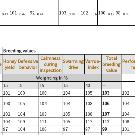
4
101
92
103
102
100
98
0.42
0.42
0.44
0.38
0.16
0.19
0.05
Breeding values
Calmness
Total
Honey
Defensive
Swarming
Varroa-
Perfo
e
during
breeding
yield
behavior
drive
index
n
inspection
value
Weighting in %
15
15
15
15
40
--
101
100
100
104
105
103
102
100
105
104
104
108
106
104
102
104
103
105
108
107
104
104
109
111
105
113
112
108
97
104
106
97
97
99
101