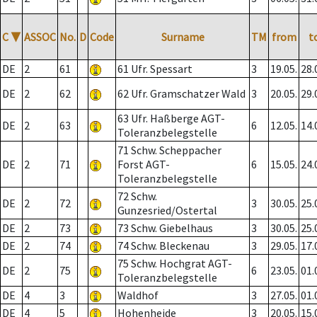
C
▼
ASSOC
No.
D
Code
Surname
TM
from
t
DE
2
61
61 Ufr. Spessart
3
19.05.
28.
DE
2
62
62 Ufr. Gramschatzer Wald
3
20.05.
29.
63 Ufr. Haßberge AGT-
DE
2
63
6
12.05.
14.
Toleranzbelegstelle
71 Schw. Scheppacher
DE
2
71
Forst AGT-
6
15.05.
24.
Toleranzbelegstelle
72 Schw.
DE
2
72
3
30.05.
25.
Gunzesried/Ostertal
DE
2
73
73 Schw. Giebelhaus
3
30.05.
25.
DE
2
74
74 Schw. Bleckenau
3
29.05.
17.
75 Schw. Hochgrat AGT-
DE
2
75
6
23.05.
01.
Toleranzbelegstelle
DE
4
3
Waldhof
3
27.05.
01.
DE
4
5
Hohenheide
3
20.05.
15.