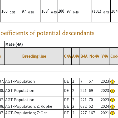
*
100
97
103
100
97
(101)
10
0.53
0.38
0.45
0.46
0.45
oefficients of potential descendants
Mate (4A)
o
Breeding line
C4A
A4A
B4A
No4A
Y4A
Cod
07.
AGT-Population
DE
1
7
57
2023
08.
AGT Population
DE
2
221
69
2023
07.
AGT Population
DE
2
221
70
2023
08.
AGT-Population; Z: Köpke
DE
2
632
52
2024
07.
AGT-Population; Z: Ott
DE
2
227
167
2021