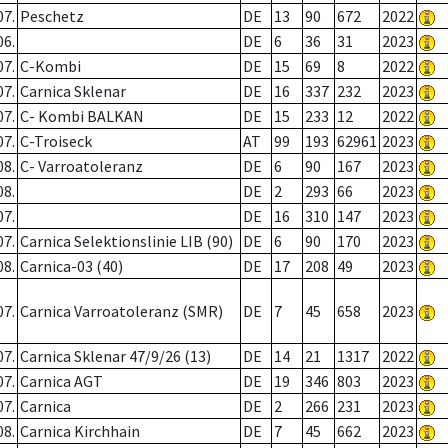
07.
Peschetz
DE
13
90
672
2022
06.
DE
6
36
31
2023
07.
C-Kombi
DE
15
69
8
2022
07.
Carnica Sklenar
DE
16
337
232
2023
07.
C- Kombi BALKAN
DE
15
233
12
2022
07.
C-Troiseck
AT
99
193
62961
2023
08.
C- Varroatoleranz
DE
6
90
167
2023
08.
DE
2
293
66
2023
07.
DE
16
310
147
2023
07.
Carnica Selektionslinie LIB (90)
DE
6
90
170
2023
08.
Carnica-03 (40)
DE
17
208
49
2023
07.
Carnica Varroatoleranz (SMR)
DE
7
45
658
2023
07.
Carnica Sklenar 47/9/26 (13)
DE
14
21
1317
2022
07.
Carnica AGT
DE
19
346
803
2023
07.
Carnica
DE
2
266
231
2023
08.
Carnica Kirchhain
DE
7
45
662
2023