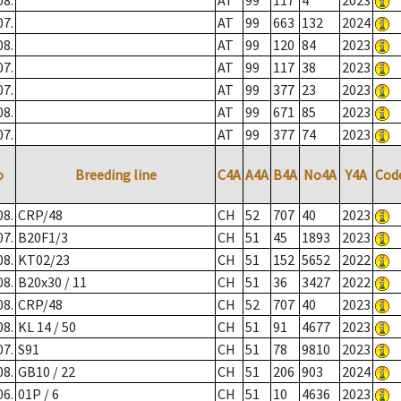
08.
AT
99
117
4
2023
07.
AT
99
663
132
2024
08.
AT
99
120
84
2023
07.
AT
99
117
38
2023
07.
AT
99
377
23
2023
08.
AT
99
671
85
2023
07.
AT
99
377
74
2023
o
Breeding line
C4A
A4A
B4A
No4A
Y4A
Cod
08.
CRP/48
CH
52
707
40
2023
07.
B20F1/3
CH
51
45
1893
2023
08.
KT02/23
CH
51
152
5652
2022
08.
B20x30 / 11
CH
51
36
3427
2022
08.
CRP/48
CH
52
707
40
2023
08.
KL 14 / 50
CH
51
91
4677
2023
07.
S91
CH
51
78
9810
2023
08.
GB10 / 22
CH
51
206
903
2024
06.
01P / 6
CH
51
10
4636
2023