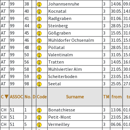
AT
99
38
Johannsenruhe
3
14.06.
09.
AT
99
40
Kocnatal
3
30.05.
14.
AT
99
41
Radlgraben
3
01.06.
31.
AT
99
44
Steinberg
3
28.05.
23.
AT
99
45
Gößgraben
3
15.05.
31.
AT
99
46
Mühldorfer Ochsenalm
3
31.05.
15.
AT
99
48
Pöllatal
3
28.05.
31.
AT
99
50
Valentinalm
3
31.05.
15.
AT
99
56
Tratten
3
14.05.
16.
AT
99
58
Mühlviertler Alm
3
21.05.
30.
AT
99
59
Scheiterboden
3
23.05.
15.
AT
99
98
Seetal
3
25.05.
27.
C
▼
ASSOC
No.
D
Code
Surname
TM
from
t
CH
51
1
Bonatchiesse
3
13.06.
01.
CH
51
3
Petit-Mont
3
23.05.
26.
CH
51
5
Vermeilley
3
06.06.
01.