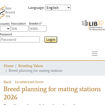
Language
:
Association
Breeder n°
country
Password
Login
Toggle
Home
Breeding Values
Breed planning for mating stations
Back
to selection form
Breed planning for mating stations
2026