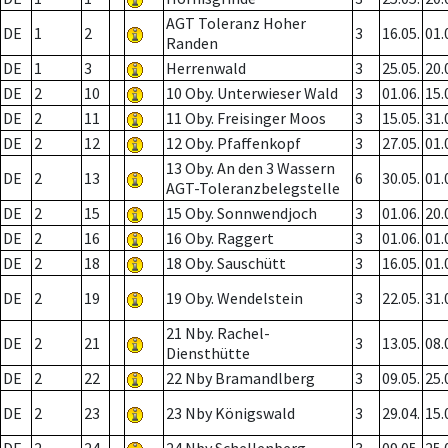
AGT Toleranz Hoher
DE
1
2
3
16.05.
01.
Randen
DE
1
3
Herrenwald
3
25.05.
20.
DE
2
10
10 Oby. Unterwieser Wald
3
01.06.
15.
DE
2
11
11 Oby. Freisinger Moos
3
15.05.
31.
DE
2
12
12 Oby. Pfaffenkopf
3
27.05.
01.
13 Oby. An den 3 Wassern
DE
2
13
6
30.05.
01.
AGT-Toleranzbelegstelle
DE
2
15
15 Oby. Sonnwendjoch
3
01.06.
20.
DE
2
16
16 Oby. Raggert
3
01.06.
01.
DE
2
18
18 Oby. Sauschütt
3
16.05.
01.
DE
2
19
19 Oby. Wendelstein
3
22.05.
31.
21 Nby. Rachel-
DE
2
21
3
13.05.
08.
Diensthütte
DE
2
22
22 Nby Bramandlberg
3
09.05.
25.
DE
2
23
23 Nby Königswald
3
29.04.
15.