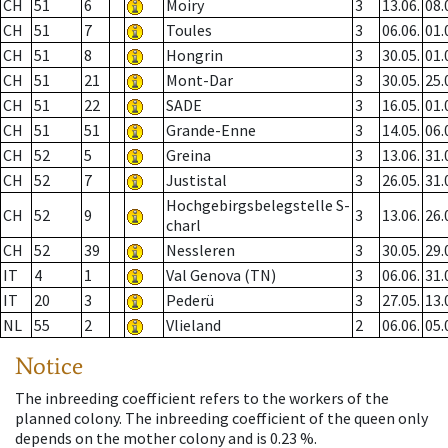
CH
51
6
Moiry
3
13.06.
08.
CH
51
7
Toules
3
06.06.
01.
CH
51
8
Hongrin
3
30.05.
01.
CH
51
21
Mont-Dar
3
30.05.
25.
CH
51
22
SADE
3
16.05.
01.
CH
51
51
Grande-Enne
3
14.05.
06.
CH
52
5
Greina
3
13.06.
31.
CH
52
7
Justistal
3
26.05.
31.
Hochgebirgsbelegstelle S-
CH
52
9
3
13.06.
26.
charl
CH
52
39
Nessleren
3
30.05.
29.
IT
4
1
Val Genova (TN)
3
06.06.
31.
IT
20
3
Pederü
3
27.05.
13.
NL
55
2
Vlieland
2
06.06.
05.
Notice
The inbreeding coefficient refers to the workers of the
planned colony. The inbreeding coefficient of the queen only
depends on the mother colony and is 0.23 %.