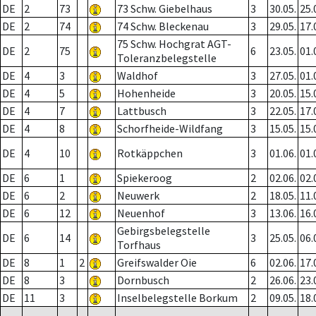
DE
2
73
73 Schw. Giebelhaus
3
30.05.
25.
DE
2
74
74 Schw. Bleckenau
3
29.05.
17.
75 Schw. Hochgrat AGT-
DE
2
75
6
23.05.
01.
Toleranzbelegstelle
DE
4
3
Waldhof
3
27.05.
01.
DE
4
5
Hohenheide
3
20.05.
15.
DE
4
7
Lattbusch
3
22.05.
17.
DE
4
8
Schorfheide-Wildfang
3
15.05.
15.
DE
4
10
Rotkäppchen
3
01.06.
01.
DE
6
1
Spiekeroog
2
02.06.
02.
DE
6
2
Neuwerk
2
18.05.
11.
DE
6
12
Neuenhof
3
13.06.
16.
Gebirgsbelegstelle
DE
6
14
3
25.05.
06.
Torfhaus
DE
8
1
2
Greifswalder Oie
6
02.06.
17.
DE
8
3
Dornbusch
2
26.06.
23.
DE
11
3
Inselbelegstelle Borkum
2
09.05.
18.