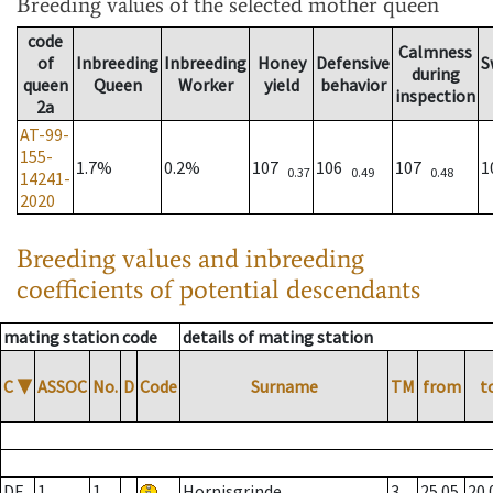
Breeding values
of the selected mother queen
code
Calmness
of
Inbreeding
Inbreeding
Honey
Defensive
S
during
queen
Queen
Worker
yield
behavior
inspection
2a
AT-99-
155-
1.7%
0.2%
107
106
107
1
0.37
0.49
0.48
14241-
2020
Breeding values and inbreeding
coefficients of potential descendants
mating station code
details of mating station
C
▼
ASSOC
No.
D
Code
Surname
TM
from
t
DE
1
1
Hornisgrinde
3
25.05.
20.