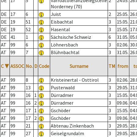
DE
17
5
Varroatoleranzbelegstelle
2
24.05.
26.
Norderney (70)
DE
17
6
Juist
2
25.05.
26.
DE
19
51
Eisbachtal
3
15.05.
21.
DE
19
52
Hasental
3
15.05.
17.
DE
41
1
Sächsische Schweiz
6
31.05.
05.
AT
99
6
Löhnersbach
3
02.06.
30.
AT
99
7
Blühnbachtal
3
31.05.
26.
C
▼
ASSOC
No.
D
Code
Surname
TM
from
t
AT
99
8
Kristeinertal - Osttirol
3
02.06.
28.
AT
99
13
Pusterwald
3
29.05.
31.
AT
99
16
1
Dürradmer
3
15.05.
04.
AT
99
16
2
Dürradmer
3
09.06.
04.
AT
99
17
1
Gschöder
3
15.05.
04.
AT
99
17
2
Gschöder
3
09.06.
04.
AT
99
21
Abtenau Zinkenbach
3
29.05.
28.
AT
99
27
Geiselgrundalm
3
29.05.
28.