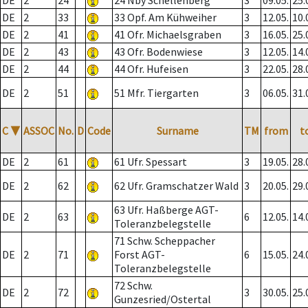
DE
2
24
24 Nby Schellenberg
3
09.05.
25.
DE
2
33
33 Opf. Am Kühweiher
3
12.05.
10.
DE
2
41
41 Ofr. Michaelsgraben
3
16.05.
25.
DE
2
43
43 Ofr. Bodenwiese
3
12.05.
14.
DE
2
44
44 Ofr. Hufeisen
3
22.05.
28.
DE
2
51
51 Mfr. Tiergarten
3
06.05.
31.
C
▼
ASSOC
No.
D
Code
Surname
TM
from
t
DE
2
61
61 Ufr. Spessart
3
19.05.
28.
DE
2
62
62 Ufr. Gramschatzer Wald
3
20.05.
29.
63 Ufr. Haßberge AGT-
DE
2
63
6
12.05.
14.
Toleranzbelegstelle
71 Schw. Scheppacher
DE
2
71
Forst AGT-
6
15.05.
24.
Toleranzbelegstelle
72 Schw.
DE
2
72
3
30.05.
25.
Gunzesried/Ostertal