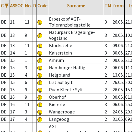
C
▼
ASSOC
No.
D
Code
Surname
TM
from
t
Erbeskopf AGT-
DE
11
11
3
26.05.
21.
Toleranzbelegstelle
Naturpark Erzgebirge-
DE
13
9
3
29.05.
10.
Vogtland
DE
13
11
Blockstelle
3
09.06.
21.
DE
14
1
Kaiserstein
3
30.05.
27.
DE
15
1
Amrum
2
09.06.
21.
DE
15
3
Hamburger Hallig
2
06.06.
11.
DE
15
4
Helgoland
2
13.05.
31.
DE
15
6
List auf Sylt
2
26.05.
20.
DE
15
9
Puan Klent / Sylt
2
26.05.
15.
DE
16
9
Oberhof
3
30.05.
01.
DE
16
11
Kieferle
3
06.06.
25.
DE
17
3
Wangerooge
2
24.05.
29.
DE
17
4
Langeoog
2
31.05.
09.
AGT