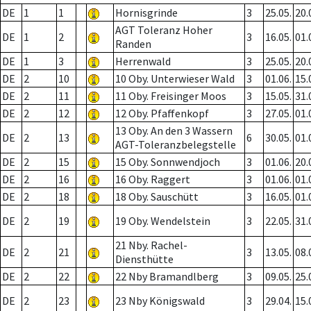
DE
1
1
Hornisgrinde
3
25.05.
20.
AGT Toleranz Hoher
DE
1
2
3
16.05.
01.
Randen
DE
1
3
Herrenwald
3
25.05.
20.
DE
2
10
10 Oby. Unterwieser Wald
3
01.06.
15.
DE
2
11
11 Oby. Freisinger Moos
3
15.05.
31.
DE
2
12
12 Oby. Pfaffenkopf
3
27.05.
01.
13 Oby. An den 3 Wassern
DE
2
13
6
30.05.
01.
AGT-Toleranzbelegstelle
DE
2
15
15 Oby. Sonnwendjoch
3
01.06.
20.
DE
2
16
16 Oby. Raggert
3
01.06.
01.
DE
2
18
18 Oby. Sauschütt
3
16.05.
01.
DE
2
19
19 Oby. Wendelstein
3
22.05.
31.
21 Nby. Rachel-
DE
2
21
3
13.05.
08.
Diensthütte
DE
2
22
22 Nby Bramandlberg
3
09.05.
25.
DE
2
23
23 Nby Königswald
3
29.04.
15.