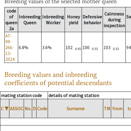
Breeding values
of the selected mother queen
code
Calmness
of
Inbreeding
Inbreeding
Honey
Defensive
S
during
queen
Queen
Worker
yield
behavior
inspection
2a
AT-
99-
266-
6.8%
3.6%
102
100
103
9
0.45
0.53
0.53
13-
2024
Breeding values and inbreeding
coefficients of potential descendants
mating station code
details of mating station
C
▼
ASSOC
No.
D
Code
Surname
TM
from
t