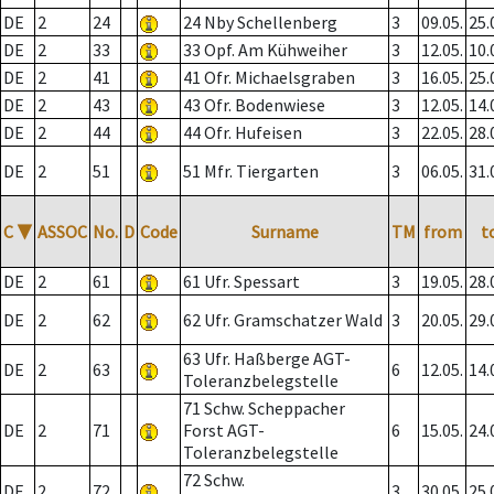
DE
2
24
24 Nby Schellenberg
3
09.05.
25.
DE
2
33
33 Opf. Am Kühweiher
3
12.05.
10.
DE
2
41
41 Ofr. Michaelsgraben
3
16.05.
25.
DE
2
43
43 Ofr. Bodenwiese
3
12.05.
14.
DE
2
44
44 Ofr. Hufeisen
3
22.05.
28.
DE
2
51
51 Mfr. Tiergarten
3
06.05.
31.
C
▼
ASSOC
No.
D
Code
Surname
TM
from
t
DE
2
61
61 Ufr. Spessart
3
19.05.
28.
DE
2
62
62 Ufr. Gramschatzer Wald
3
20.05.
29.
63 Ufr. Haßberge AGT-
DE
2
63
6
12.05.
14.
Toleranzbelegstelle
71 Schw. Scheppacher
DE
2
71
Forst AGT-
6
15.05.
24.
Toleranzbelegstelle
72 Schw.
DE
2
72
3
30.05.
25.