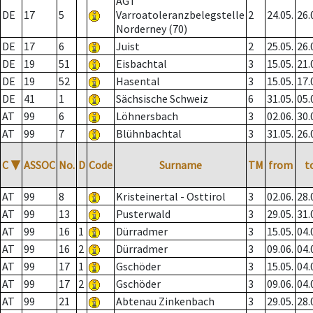
AGT
DE
17
5
Varroatoleranzbelegstelle
2
24.05.
26.
Norderney (70)
DE
17
6
Juist
2
25.05.
26.
DE
19
51
Eisbachtal
3
15.05.
21.
DE
19
52
Hasental
3
15.05.
17.
DE
41
1
Sächsische Schweiz
6
31.05.
05.
AT
99
6
Löhnersbach
3
02.06.
30.
AT
99
7
Blühnbachtal
3
31.05.
26.
C
▼
ASSOC
No.
D
Code
Surname
TM
from
t
AT
99
8
Kristeinertal - Osttirol
3
02.06.
28.
AT
99
13
Pusterwald
3
29.05.
31.
AT
99
16
1
Dürradmer
3
15.05.
04.
AT
99
16
2
Dürradmer
3
09.06.
04.
AT
99
17
1
Gschöder
3
15.05.
04.
AT
99
17
2
Gschöder
3
09.06.
04.
AT
99
21
Abtenau Zinkenbach
3
29.05.
28.