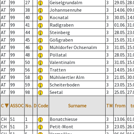
AT
99
27
Geiselgrundalm
3
29.05.
28.
AT
99
38
Johannsenruhe
3
14.06.
09.
AT
99
40
Kocnatal
3
30.05.
14.
AT
99
41
Radlgraben
3
01.06.
31.
AT
99
44
Steinberg
3
28.05.
23.
AT
99
45
Gößgraben
3
15.05.
31.
AT
99
46
Mühldorfer Ochsenalm
3
31.05.
15.
AT
99
48
Pöllatal
3
28.05.
31.
AT
99
50
Valentinalm
3
31.05.
15.
AT
99
56
Tratten
3
14.05.
16.
AT
99
58
Mühlviertler Alm
3
21.05.
30.
AT
99
59
Scheiterboden
3
23.05.
15.
AT
99
98
Seetal
3
25.05.
27.
C
▼
ASSOC
No.
D
Code
Surname
TM
from
t
CH
51
1
Bonatchiesse
3
13.06.
01.
CH
51
3
Petit-Mont
3
23.05.
26.