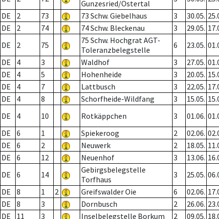
Gunzesried/Ostertal
DE
2
73
73 Schw. Giebelhaus
3
30.05.
25.
DE
2
74
74 Schw. Bleckenau
3
29.05.
17.
75 Schw. Hochgrat AGT-
DE
2
75
6
23.05.
01.
Toleranzbelegstelle
DE
4
3
Waldhof
3
27.05.
01.
DE
4
5
Hohenheide
3
20.05.
15.
DE
4
7
Lattbusch
3
22.05.
17.
DE
4
8
Schorfheide-Wildfang
3
15.05.
15.
DE
4
10
Rotkäppchen
3
01.06.
01.
DE
6
1
Spiekeroog
2
02.06.
02.
DE
6
2
Neuwerk
2
18.05.
11.
DE
6
12
Neuenhof
3
13.06.
16.
Gebirgsbelegstelle
DE
6
14
3
25.05.
06.
Torfhaus
DE
8
1
2
Greifswalder Oie
6
02.06.
17.
DE
8
3
Dornbusch
2
26.06.
23.
DE
11
3
Inselbelegstelle Borkum
2
09.05.
18.