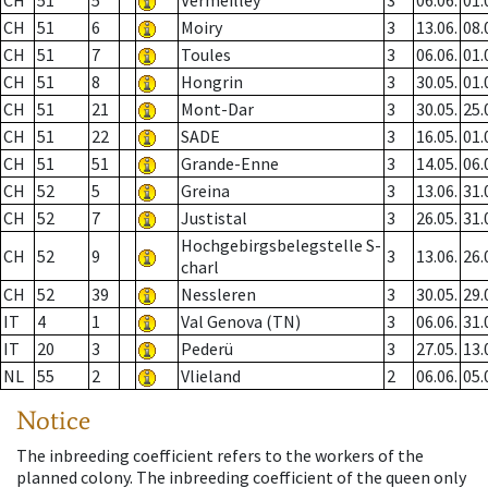
CH
51
5
Vermeilley
3
06.06.
01.
CH
51
6
Moiry
3
13.06.
08.
CH
51
7
Toules
3
06.06.
01.
CH
51
8
Hongrin
3
30.05.
01.
CH
51
21
Mont-Dar
3
30.05.
25.
CH
51
22
SADE
3
16.05.
01.
CH
51
51
Grande-Enne
3
14.05.
06.
CH
52
5
Greina
3
13.06.
31.
CH
52
7
Justistal
3
26.05.
31.
Hochgebirgsbelegstelle S-
CH
52
9
3
13.06.
26.
charl
CH
52
39
Nessleren
3
30.05.
29.
IT
4
1
Val Genova (TN)
3
06.06.
31.
IT
20
3
Pederü
3
27.05.
13.
NL
55
2
Vlieland
2
06.06.
05.
Notice
The inbreeding coefficient refers to the workers of the
planned colony. The inbreeding coefficient of the queen only