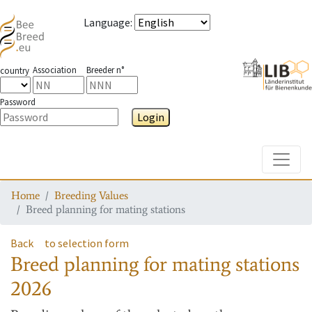
Language
:
Association
Breeder n°
country
Password
Login
Toggle
Home
Breeding Values
Breed planning for mating stations
Back
to selection form
Breed planning for mating stations
2026