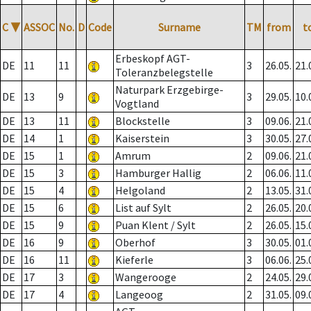
C
▼
ASSOC
No.
D
Code
Surname
TM
from
t
Erbeskopf AGT-
DE
11
11
3
26.05.
21.
Toleranzbelegstelle
Naturpark Erzgebirge-
DE
13
9
3
29.05.
10.
Vogtland
DE
13
11
Blockstelle
3
09.06.
21.
DE
14
1
Kaiserstein
3
30.05.
27.
DE
15
1
Amrum
2
09.06.
21.
DE
15
3
Hamburger Hallig
2
06.06.
11.
DE
15
4
Helgoland
2
13.05.
31.
DE
15
6
List auf Sylt
2
26.05.
20.
DE
15
9
Puan Klent / Sylt
2
26.05.
15.
DE
16
9
Oberhof
3
30.05.
01.
DE
16
11
Kieferle
3
06.06.
25.
DE
17
3
Wangerooge
2
24.05.
29.
DE
17
4
Langeoog
2
31.05.
09.