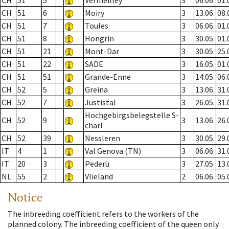
CH
51
5
Vermeilley
3
06.06.
01.
CH
51
6
Moiry
3
13.06.
08.
CH
51
7
Toules
3
06.06.
01.
CH
51
8
Hongrin
3
30.05.
01.
CH
51
21
Mont-Dar
3
30.05.
25.
CH
51
22
SADE
3
16.05.
01.
CH
51
51
Grande-Enne
3
14.05.
06.
CH
52
5
Greina
3
13.06.
31.
CH
52
7
Justistal
3
26.05.
31.
Hochgebirgsbelegstelle S-
CH
52
9
3
13.06.
26.
charl
CH
52
39
Nessleren
3
30.05.
29.
IT
4
1
Val Genova (TN)
3
06.06.
31.
IT
20
3
Pederü
3
27.05.
13.
NL
55
2
Vlieland
2
06.06.
05.
Notice
The inbreeding coefficient refers to the workers of the
planned colony. The inbreeding coefficient of the queen only