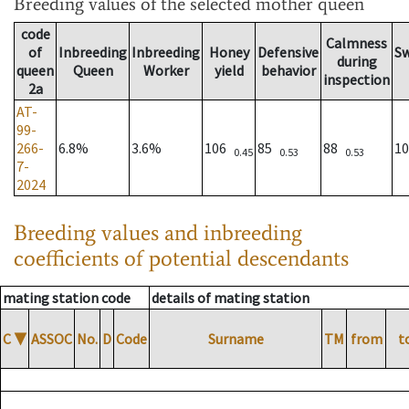
Breeding values
of the selected mother queen
code
Calmness
of
Inbreeding
Inbreeding
Honey
Defensive
S
during
queen
Queen
Worker
yield
behavior
inspection
2a
AT-
99-
266-
6.8%
3.6%
106
85
88
1
0.45
0.53
0.53
7-
2024
Breeding values and inbreeding
coefficients of potential descendants
mating station code
details of mating station
C
▼
ASSOC
No.
D
Code
Surname
TM
from
t