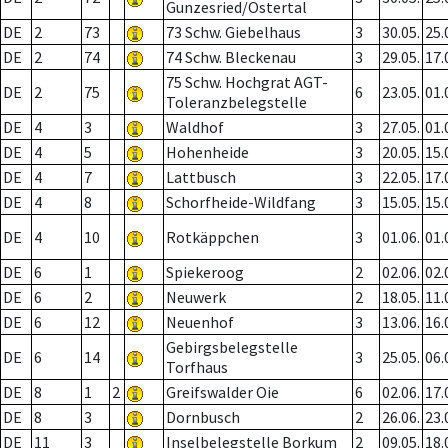
Gunzesried/Ostertal
DE
2
73
73 Schw. Giebelhaus
3
30.05.
25.
DE
2
74
74 Schw. Bleckenau
3
29.05.
17.
75 Schw. Hochgrat AGT-
DE
2
75
6
23.05.
01.
Toleranzbelegstelle
DE
4
3
Waldhof
3
27.05.
01.
DE
4
5
Hohenheide
3
20.05.
15.
DE
4
7
Lattbusch
3
22.05.
17.
DE
4
8
Schorfheide-Wildfang
3
15.05.
15.
DE
4
10
Rotkäppchen
3
01.06.
01.
DE
6
1
Spiekeroog
2
02.06.
02.
DE
6
2
Neuwerk
2
18.05.
11.
DE
6
12
Neuenhof
3
13.06.
16.
Gebirgsbelegstelle
DE
6
14
3
25.05.
06.
Torfhaus
DE
8
1
2
Greifswalder Oie
6
02.06.
17.
DE
8
3
Dornbusch
2
26.06.
23.
DE
11
3
Inselbelegstelle Borkum
2
09.05.
18.