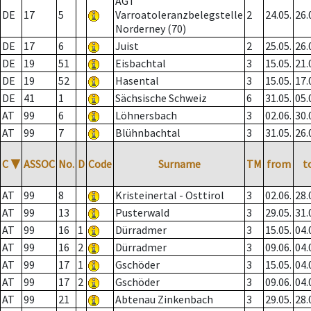
AGT
DE
17
5
Varroatoleranzbelegstelle
2
24.05.
26.
Norderney (70)
DE
17
6
Juist
2
25.05.
26.
DE
19
51
Eisbachtal
3
15.05.
21.
DE
19
52
Hasental
3
15.05.
17.
DE
41
1
Sächsische Schweiz
6
31.05.
05.
AT
99
6
Löhnersbach
3
02.06.
30.
AT
99
7
Blühnbachtal
3
31.05.
26.
C
▼
ASSOC
No.
D
Code
Surname
TM
from
t
AT
99
8
Kristeinertal - Osttirol
3
02.06.
28.
AT
99
13
Pusterwald
3
29.05.
31.
AT
99
16
1
Dürradmer
3
15.05.
04.
AT
99
16
2
Dürradmer
3
09.06.
04.
AT
99
17
1
Gschöder
3
15.05.
04.
AT
99
17
2
Gschöder
3
09.06.
04.
AT
99
21
Abtenau Zinkenbach
3
29.05.
28.