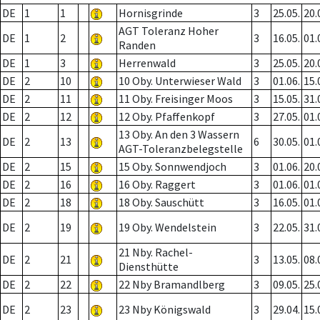
DE
1
1
Hornisgrinde
3
25.05.
20.
AGT Toleranz Hoher
DE
1
2
3
16.05.
01.
Randen
DE
1
3
Herrenwald
3
25.05.
20.
DE
2
10
10 Oby. Unterwieser Wald
3
01.06.
15.
DE
2
11
11 Oby. Freisinger Moos
3
15.05.
31.
DE
2
12
12 Oby. Pfaffenkopf
3
27.05.
01.
13 Oby. An den 3 Wassern
DE
2
13
6
30.05.
01.
AGT-Toleranzbelegstelle
DE
2
15
15 Oby. Sonnwendjoch
3
01.06.
20.
DE
2
16
16 Oby. Raggert
3
01.06.
01.
DE
2
18
18 Oby. Sauschütt
3
16.05.
01.
DE
2
19
19 Oby. Wendelstein
3
22.05.
31.
21 Nby. Rachel-
DE
2
21
3
13.05.
08.
Diensthütte
DE
2
22
22 Nby Bramandlberg
3
09.05.
25.
DE
2
23
23 Nby Königswald
3
29.04.
15.