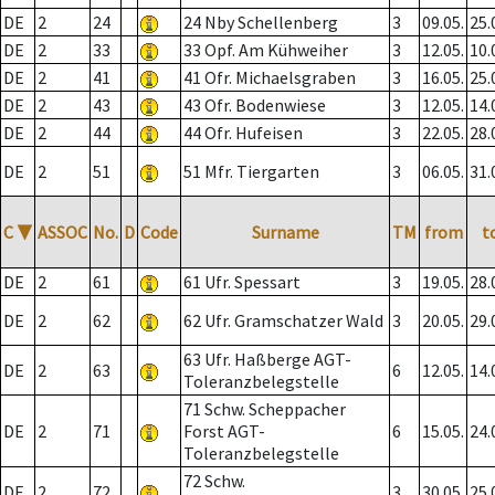
DE
2
24
24 Nby Schellenberg
3
09.05.
25.
DE
2
33
33 Opf. Am Kühweiher
3
12.05.
10.
DE
2
41
41 Ofr. Michaelsgraben
3
16.05.
25.
DE
2
43
43 Ofr. Bodenwiese
3
12.05.
14.
DE
2
44
44 Ofr. Hufeisen
3
22.05.
28.
DE
2
51
51 Mfr. Tiergarten
3
06.05.
31.
C
▼
ASSOC
No.
D
Code
Surname
TM
from
t
DE
2
61
61 Ufr. Spessart
3
19.05.
28.
DE
2
62
62 Ufr. Gramschatzer Wald
3
20.05.
29.
63 Ufr. Haßberge AGT-
DE
2
63
6
12.05.
14.
Toleranzbelegstelle
71 Schw. Scheppacher
DE
2
71
Forst AGT-
6
15.05.
24.
Toleranzbelegstelle
72 Schw.
DE
2
72
3
30.05.
25.