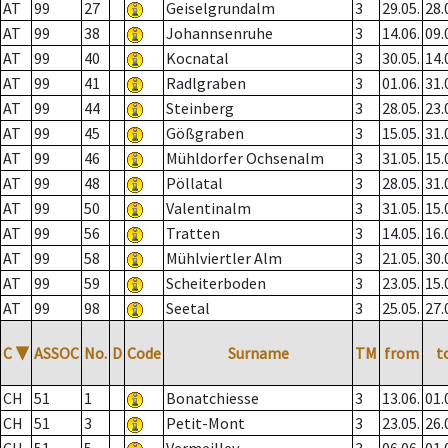
AT
99
27
Geiselgrundalm
3
29.05.
28.
AT
99
38
Johannsenruhe
3
14.06.
09.
AT
99
40
Kocnatal
3
30.05.
14.
AT
99
41
Radlgraben
3
01.06.
31.
AT
99
44
Steinberg
3
28.05.
23.
AT
99
45
Gößgraben
3
15.05.
31.
AT
99
46
Mühldorfer Ochsenalm
3
31.05.
15.
AT
99
48
Pöllatal
3
28.05.
31.
AT
99
50
Valentinalm
3
31.05.
15.
AT
99
56
Tratten
3
14.05.
16.
AT
99
58
Mühlviertler Alm
3
21.05.
30.
AT
99
59
Scheiterboden
3
23.05.
15.
AT
99
98
Seetal
3
25.05.
27.
C
▼
ASSOC
No.
D
Code
Surname
TM
from
t
CH
51
1
Bonatchiesse
3
13.06.
01.
CH
51
3
Petit-Mont
3
23.05.
26.