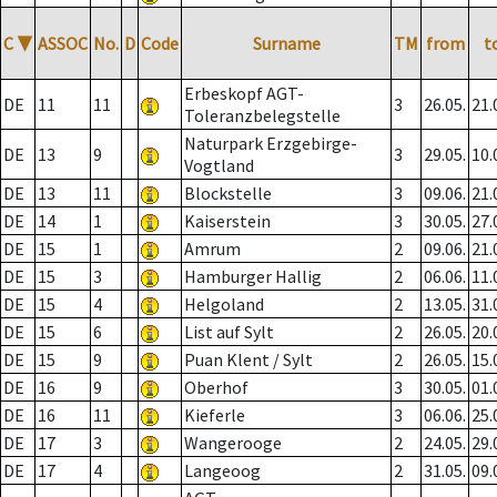
C
▼
ASSOC
No.
D
Code
Surname
TM
from
t
Erbeskopf AGT-
DE
11
11
3
26.05.
21.
Toleranzbelegstelle
Naturpark Erzgebirge-
DE
13
9
3
29.05.
10.
Vogtland
DE
13
11
Blockstelle
3
09.06.
21.
DE
14
1
Kaiserstein
3
30.05.
27.
DE
15
1
Amrum
2
09.06.
21.
DE
15
3
Hamburger Hallig
2
06.06.
11.
DE
15
4
Helgoland
2
13.05.
31.
DE
15
6
List auf Sylt
2
26.05.
20.
DE
15
9
Puan Klent / Sylt
2
26.05.
15.
DE
16
9
Oberhof
3
30.05.
01.
DE
16
11
Kieferle
3
06.06.
25.
DE
17
3
Wangerooge
2
24.05.
29.
DE
17
4
Langeoog
2
31.05.
09.