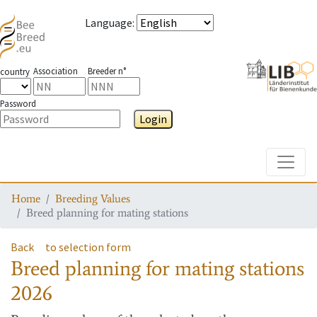
Language
:
Association
Breeder n°
country
Password
Login
Toggle
Home
Breeding Values
Breed planning for mating stations
Back
to selection form
Breed planning for mating stations
2026