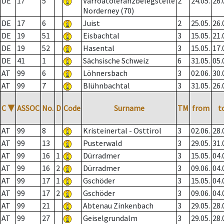
DE
17
5
Varroatoleranzbelegstelle
2
24.05.
26.
Norderney (70)
DE
17
6
Juist
2
25.05.
26.
DE
19
51
Eisbachtal
3
15.05.
21.
DE
19
52
Hasental
3
15.05.
17.
DE
41
1
Sächsische Schweiz
6
31.05.
05.
AT
99
6
Löhnersbach
3
02.06.
30.
AT
99
7
Blühnbachtal
3
31.05.
26.
C
▼
ASSOC
No.
D
Code
Surname
TM
from
t
AT
99
8
Kristeinertal - Osttirol
3
02.06.
28.
AT
99
13
Pusterwald
3
29.05.
31.
AT
99
16
1
Dürradmer
3
15.05.
04.
AT
99
16
2
Dürradmer
3
09.06.
04.
AT
99
17
1
Gschöder
3
15.05.
04.
AT
99
17
2
Gschöder
3
09.06.
04.
AT
99
21
Abtenau Zinkenbach
3
29.05.
28.
AT
99
27
Geiselgrundalm
3
29.05.
28.