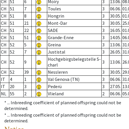
CH
51
6
Moiry
3
13.06.
08.
CH
51
7
Toules
3
06.06.
01.
CH
51
8
Hongrin
3
30.05.
01.
CH
51
21
Mont-Dar
3
30.05.
25.
CH
51
22
SADE
3
16.05.
01.
CH
51
51
Grande-Enne
3
14.05.
06.
CH
52
5
Greina
3
13.06.
31.
CH
52
7
Justistal
3
26.05.
31.
Hochgebirgsbelegstelle S-
CH
52
9
3
13.06.
26.
charl
CH
52
39
Nessleren
3
30.05.
29.
IT
4
1
Val Genova (TN)
3
06.06.
31.
IT
20
3
Pederü
3
27.05.
13.
NL
55
2
Vlieland
2
06.06.
05.
* ...
Inbreeding coefficient of planned offspring could not be
determined.
* ...
Inbreeding coefficient of planned offspring could not be
determined.