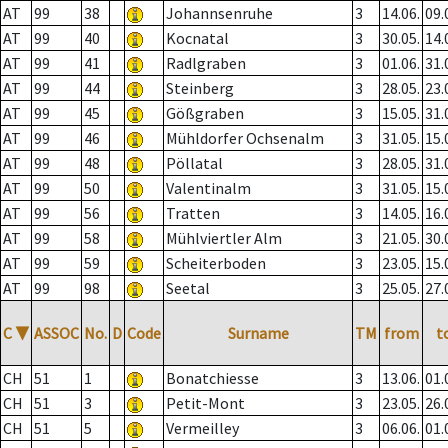
AT
99
38
Johannsenruhe
3
14.06.
09.
AT
99
40
Kocnatal
3
30.05.
14.
AT
99
41
Radlgraben
3
01.06.
31.
AT
99
44
Steinberg
3
28.05.
23.
AT
99
45
Gößgraben
3
15.05.
31.
AT
99
46
Mühldorfer Ochsenalm
3
31.05.
15.
AT
99
48
Pöllatal
3
28.05.
31.
AT
99
50
Valentinalm
3
31.05.
15.
AT
99
56
Tratten
3
14.05.
16.
AT
99
58
Mühlviertler Alm
3
21.05.
30.
AT
99
59
Scheiterboden
3
23.05.
15.
AT
99
98
Seetal
3
25.05.
27.
C
▼
ASSOC
No.
D
Code
Surname
TM
from
t
CH
51
1
Bonatchiesse
3
13.06.
01.
CH
51
3
Petit-Mont
3
23.05.
26.
CH
51
5
Vermeilley
3
06.06.
01.