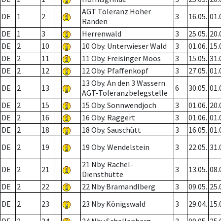
AGT Toleranz Hoher
DE
1
2
3
16.05.
01.
Randen
DE
1
3
Herrenwald
3
25.05.
20.
DE
2
10
10 Oby. Unterwieser Wald
3
01.06.
15.
DE
2
11
11 Oby. Freisinger Moos
3
15.05.
31.
DE
2
12
12 Oby. Pfaffenkopf
3
27.05.
01.
13 Oby. An den 3 Wassern
DE
2
13
6
30.05.
01.
AGT-Toleranzbelegstelle
DE
2
15
15 Oby. Sonnwendjoch
3
01.06.
20.
DE
2
16
16 Oby. Raggert
3
01.06.
01.
DE
2
18
18 Oby. Sauschütt
3
16.05.
01.
DE
2
19
19 Oby. Wendelstein
3
22.05.
31.
21 Nby. Rachel-
DE
2
21
3
13.05.
08.
Diensthütte
DE
2
22
22 Nby Bramandlberg
3
09.05.
25.
DE
2
23
23 Nby Königswald
3
29.04.
15.