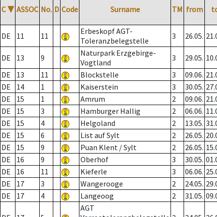
C
▼
ASSOC
No.
D
Code
Surname
TM
from
t
Erbeskopf AGT-
DE
11
11
3
26.05.
21.
Toleranzbelegstelle
Naturpark Erzgebirge-
DE
13
9
3
29.05.
10.
Vogtland
DE
13
11
Blockstelle
3
09.06.
21.
DE
14
1
Kaiserstein
3
30.05.
27.
DE
15
1
Amrum
2
09.06.
21.
DE
15
3
Hamburger Hallig
2
06.06.
11.
DE
15
4
Helgoland
2
13.05.
31.
DE
15
6
List auf Sylt
2
26.05.
20.
DE
15
9
Puan Klent / Sylt
2
26.05.
15.
DE
16
9
Oberhof
3
30.05.
01.
DE
16
11
Kieferle
3
06.06.
25.
DE
17
3
Wangerooge
2
24.05.
29.
DE
17
4
Langeoog
2
31.05.
09.
AGT