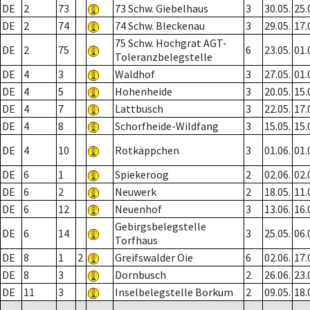
DE
2
73
73 Schw. Giebelhaus
3
30.05.
25.
DE
2
74
74 Schw. Bleckenau
3
29.05.
17.
75 Schw. Hochgrat AGT-
DE
2
75
6
23.05.
01.
Toleranzbelegstelle
DE
4
3
Waldhof
3
27.05.
01.
DE
4
5
Hohenheide
3
20.05.
15.
DE
4
7
Lattbusch
3
22.05.
17.
DE
4
8
Schorfheide-Wildfang
3
15.05.
15.
DE
4
10
Rotkäppchen
3
01.06.
01.
DE
6
1
Spiekeroog
2
02.06.
02.
DE
6
2
Neuwerk
2
18.05.
11.
DE
6
12
Neuenhof
3
13.06.
16.
Gebirgsbelegstelle
DE
6
14
3
25.05.
06.
Torfhaus
DE
8
1
2
Greifswalder Oie
6
02.06.
17.
DE
8
3
Dornbusch
2
26.06.
23.
DE
11
3
Inselbelegstelle Borkum
2
09.05.
18.