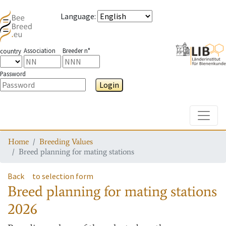
Language
:
Association
Breeder n°
country
Password
Login
Toggle
Home
Breeding Values
Breed planning for mating stations
Back
to selection form
Breed planning for mating stations
2026