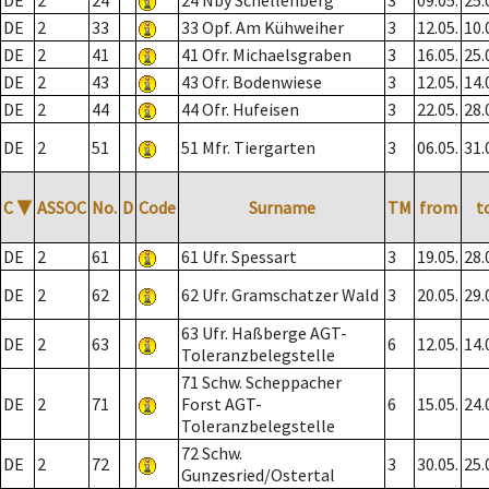
DE
2
24
24 Nby Schellenberg
3
09.05.
25.
DE
2
33
33 Opf. Am Kühweiher
3
12.05.
10.
DE
2
41
41 Ofr. Michaelsgraben
3
16.05.
25.
DE
2
43
43 Ofr. Bodenwiese
3
12.05.
14.
DE
2
44
44 Ofr. Hufeisen
3
22.05.
28.
DE
2
51
51 Mfr. Tiergarten
3
06.05.
31.
C
▼
ASSOC
No.
D
Code
Surname
TM
from
t
DE
2
61
61 Ufr. Spessart
3
19.05.
28.
DE
2
62
62 Ufr. Gramschatzer Wald
3
20.05.
29.
63 Ufr. Haßberge AGT-
DE
2
63
6
12.05.
14.
Toleranzbelegstelle
71 Schw. Scheppacher
DE
2
71
Forst AGT-
6
15.05.
24.
Toleranzbelegstelle
72 Schw.
DE
2
72
3
30.05.
25.
Gunzesried/Ostertal