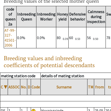
Breeding values
of the selected mother queen
code
Calmness
of
Inbreeding
Inbreeding
Honey
Defensive
Sw
during
queen
Queen
Worker
yield
behavior
inspection
2a
AT-99-
327-
0.0%
0.0%
80
60
56
7
0.39
0.53
0.50
41501-
2006
Breeding values and inbreeding
coefficients of potential descendants
mating station code
details of mating station
C
▼
ASSOC
No.
D
Code
Surname
TM
from
t
DE
1
1
Hornisgrinde
3
25.05.
20.