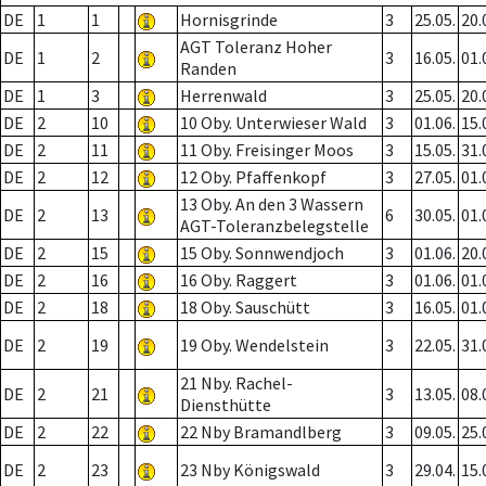
DE
1
1
Hornisgrinde
3
25.05.
20.
AGT Toleranz Hoher
DE
1
2
3
16.05.
01.
Randen
DE
1
3
Herrenwald
3
25.05.
20.
DE
2
10
10 Oby. Unterwieser Wald
3
01.06.
15.
DE
2
11
11 Oby. Freisinger Moos
3
15.05.
31.
DE
2
12
12 Oby. Pfaffenkopf
3
27.05.
01.
13 Oby. An den 3 Wassern
DE
2
13
6
30.05.
01.
AGT-Toleranzbelegstelle
DE
2
15
15 Oby. Sonnwendjoch
3
01.06.
20.
DE
2
16
16 Oby. Raggert
3
01.06.
01.
DE
2
18
18 Oby. Sauschütt
3
16.05.
01.
DE
2
19
19 Oby. Wendelstein
3
22.05.
31.
21 Nby. Rachel-
DE
2
21
3
13.05.
08.
Diensthütte
DE
2
22
22 Nby Bramandlberg
3
09.05.
25.
DE
2
23
23 Nby Königswald
3
29.04.
15.