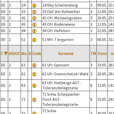
DE
2
24
24 Nby Schellenberg
3
09.05.
25.
DE
2
33
33 Opf. Am Kühweiher
3
12.05.
10.
DE
2
41
41 Ofr. Michaelsgraben
3
16.05.
25.
DE
2
43
43 Ofr. Bodenwiese
3
12.05.
14.
DE
2
44
44 Ofr. Hufeisen
3
22.05.
28.
DE
2
51
51 Mfr. Tiergarten
3
06.05.
31.
C
▼
ASSOC
No.
D
Code
Surname
TM
from
t
DE
2
61
61 Ufr. Spessart
3
19.05.
28.
DE
2
62
62 Ufr. Gramschatzer Wald
3
20.05.
29.
63 Ufr. Haßberge AGT-
DE
2
63
6
12.05.
14.
Toleranzbelegstelle
71 Schw. Scheppacher
DE
2
71
Forst AGT-
6
15.05.
24.
Toleranzbelegstelle
72 Schw.
DE
2
72
3
30.05.
25.