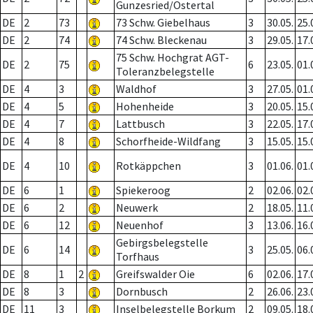
Gunzesried/Ostertal
DE
2
73
73 Schw. Giebelhaus
3
30.05.
25.
DE
2
74
74 Schw. Bleckenau
3
29.05.
17.
75 Schw. Hochgrat AGT-
DE
2
75
6
23.05.
01.
Toleranzbelegstelle
DE
4
3
Waldhof
3
27.05.
01.
DE
4
5
Hohenheide
3
20.05.
15.
DE
4
7
Lattbusch
3
22.05.
17.
DE
4
8
Schorfheide-Wildfang
3
15.05.
15.
DE
4
10
Rotkäppchen
3
01.06.
01.
DE
6
1
Spiekeroog
2
02.06.
02.
DE
6
2
Neuwerk
2
18.05.
11.
DE
6
12
Neuenhof
3
13.06.
16.
Gebirgsbelegstelle
DE
6
14
3
25.05.
06.
Torfhaus
DE
8
1
2
Greifswalder Oie
6
02.06.
17.
DE
8
3
Dornbusch
2
26.06.
23.
DE
11
3
Inselbelegstelle Borkum
2
09.05.
18.