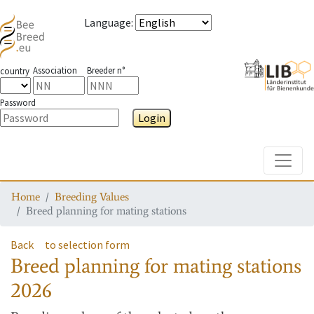
Language
:
Association
Breeder n°
country
Password
Login
Toggle
Home
Breeding Values
Breed planning for mating stations
Back
to selection form
Breed planning for mating stations
2026