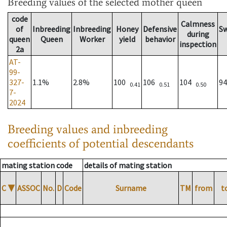
Breeding values
of the selected mother queen
code
Calmness
of
Inbreeding
Inbreeding
Honey
Defensive
S
during
queen
Queen
Worker
yield
behavior
inspection
2a
AT-
99-
327-
1.1%
2.8%
100
106
104
9
0.41
0.51
0.50
7-
2024
Breeding values and inbreeding
coefficients of potential descendants
mating station code
details of mating station
C
▼
ASSOC
No.
D
Code
Surname
TM
from
t