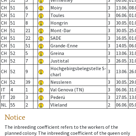
CH
51
5
Vermeilley
3
06.06.
01.
CH
51
6
Moiry
3
13.06.
08.
CH
51
7
Toules
3
06.06.
01.
CH
51
8
Hongrin
3
30.05.
01.
CH
51
21
Mont-Dar
3
30.05.
25.
CH
51
22
SADE
3
16.05.
01.
CH
51
51
Grande-Enne
3
14.05.
06.
CH
52
5
Greina
3
13.06.
31.
CH
52
7
Justistal
3
26.05.
31.
Hochgebirgsbelegstelle S-
CH
52
9
3
13.06.
26.
charl
CH
52
39
Nessleren
3
30.05.
29.
IT
4
1
Val Genova (TN)
3
06.06.
31.
IT
20
3
Pederü
3
27.05.
13.
NL
55
2
Vlieland
2
06.06.
05.
Notice
The inbreeding coefficient refers to the workers of the
planned colony. The inbreeding coefficient of the queen only