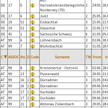
AGT
DE
17
5
Varroatoleranzbelegstelle
2
24.05.
26.
Norderney (70)
DE
17
6
Juist
2
25.05.
26.
DE
19
51
Eisbachtal
3
15.05.
21.
DE
19
52
Hasental
3
15.05.
17.
DE
41
1
Sächsische Schweiz
6
31.05.
05.
AT
99
6
Löhnersbach
3
02.06.
30.
AT
99
7
Blühnbachtal
3
31.05.
26.
C
▼
ASSOC
No.
D
Code
Surname
TM
from
t
AT
99
8
Kristeinertal - Osttirol
3
02.06.
28.
AT
99
13
Pusterwald
3
29.05.
31.
AT
99
16
1
Dürradmer
3
15.05.
04.
AT
99
16
2
Dürradmer
3
09.06.
04.
AT
99
17
1
Gschöder
3
15.05.
04.
AT
99
17
2
Gschöder
3
09.06.
04.
AT
99
21
Abtenau Zinkenbach
3
29.05.
28.