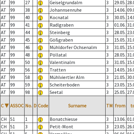
AT
99
27
Geiselgrundalm
3
29.05.
28.
AT
99
38
Johannsenruhe
3
14.06.
09.
AT
99
40
Kocnatal
3
30.05.
14.
AT
99
41
Radlgraben
3
01.06.
31.
AT
99
44
Steinberg
3
28.05.
23.
AT
99
45
Gößgraben
3
15.05.
31.
AT
99
46
Mühldorfer Ochsenalm
3
31.05.
15.
AT
99
48
Pöllatal
3
28.05.
31.
AT
99
50
Valentinalm
3
31.05.
15.
AT
99
56
Tratten
3
14.05.
16.
AT
99
58
Mühlviertler Alm
3
21.05.
30.
AT
99
59
Scheiterboden
3
23.05.
15.
AT
99
98
Seetal
3
25.05.
27.
C
▼
ASSOC
No.
D
Code
Surname
TM
from
t
CH
51
1
Bonatchiesse
3
13.06.
01.
CH
51
3
Petit-Mont
3
23.05.
26.