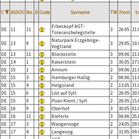
C
▼
ASSOC
No.
D
Code
Surname
TM
from
t
Erbeskopf AGT-
DE
11
11
3
26.05.
21.
Toleranzbelegstelle
Naturpark Erzgebirge-
DE
13
9
3
29.05.
10.
Vogtland
DE
13
11
Blockstelle
3
09.06.
21.
DE
14
1
Kaiserstein
3
30.05.
27.
DE
15
1
Amrum
2
09.06.
21.
DE
15
3
Hamburger Hallig
2
06.06.
11.
DE
15
4
Helgoland
2
13.05.
31.
DE
15
6
List auf Sylt
2
26.05.
20.
DE
15
9
Puan Klent / Sylt
2
26.05.
15.
DE
16
9
Oberhof
3
30.05.
01.
DE
16
11
Kieferle
3
06.06.
25.
DE
17
3
Wangerooge
2
24.05.
29.
DE
17
4
Langeoog
2
31.05.
09.