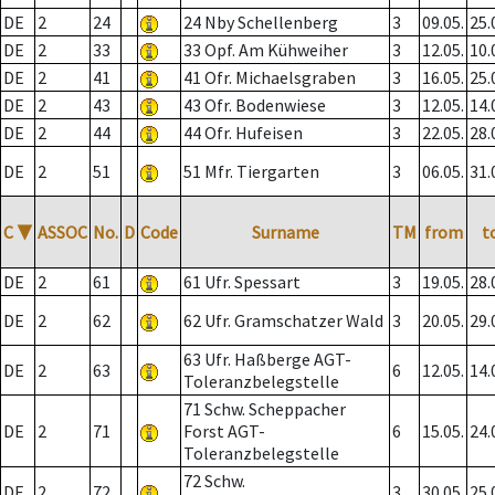
DE
2
24
24 Nby Schellenberg
3
09.05.
25.
DE
2
33
33 Opf. Am Kühweiher
3
12.05.
10.
DE
2
41
41 Ofr. Michaelsgraben
3
16.05.
25.
DE
2
43
43 Ofr. Bodenwiese
3
12.05.
14.
DE
2
44
44 Ofr. Hufeisen
3
22.05.
28.
DE
2
51
51 Mfr. Tiergarten
3
06.05.
31.
C
▼
ASSOC
No.
D
Code
Surname
TM
from
t
DE
2
61
61 Ufr. Spessart
3
19.05.
28.
DE
2
62
62 Ufr. Gramschatzer Wald
3
20.05.
29.
63 Ufr. Haßberge AGT-
DE
2
63
6
12.05.
14.
Toleranzbelegstelle
71 Schw. Scheppacher
DE
2
71
Forst AGT-
6
15.05.
24.
Toleranzbelegstelle
72 Schw.
DE
2
72
3
30.05.
25.