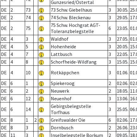
Gunzesried/Ostertal
DE
2
73
73 Schw. Giebelhaus
3
30.05.
25.
DE
2
74
74 Schw. Bleckenau
3
29.05.
17.
75 Schw. Hochgrat AGT-
DE
2
75
6
23.05.
01.
Toleranzbelegstelle
DE
4
3
Waldhof
3
27.05.
01.
DE
4
5
Hohenheide
3
20.05.
15.
DE
4
7
Lattbusch
3
22.05.
17.
DE
4
8
Schorfheide-Wildfang
3
15.05.
15.
DE
4
10
Rotkäppchen
3
01.06.
01.
DE
6
1
Spiekeroog
2
02.06.
02.
DE
6
2
Neuwerk
2
18.05.
11.
DE
6
12
Neuenhof
3
13.06.
16.
Gebirgsbelegstelle
DE
6
14
3
25.05.
06.
Torfhaus
DE
8
1
2
Greifswalder Oie
6
02.06.
17.
DE
8
3
Dornbusch
2
26.06.
23.
DE
11
3
Inselbelegstelle Borkum
2
09.05.
18.