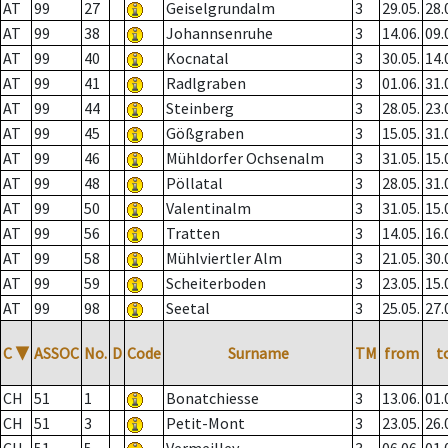
AT
99
27
Geiselgrundalm
3
29.05.
28.
AT
99
38
Johannsenruhe
3
14.06.
09.
AT
99
40
Kocnatal
3
30.05.
14.
AT
99
41
Radlgraben
3
01.06.
31.
AT
99
44
Steinberg
3
28.05.
23.
AT
99
45
Gößgraben
3
15.05.
31.
AT
99
46
Mühldorfer Ochsenalm
3
31.05.
15.
AT
99
48
Pöllatal
3
28.05.
31.
AT
99
50
Valentinalm
3
31.05.
15.
AT
99
56
Tratten
3
14.05.
16.
AT
99
58
Mühlviertler Alm
3
21.05.
30.
AT
99
59
Scheiterboden
3
23.05.
15.
AT
99
98
Seetal
3
25.05.
27.
C
▼
ASSOC
No.
D
Code
Surname
TM
from
t
CH
51
1
Bonatchiesse
3
13.06.
01.
CH
51
3
Petit-Mont
3
23.05.
26.