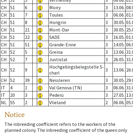
CH
51
5
Vermeilley
3
06.06.
01.
CH
51
6
Moiry
3
13.06.
08.
CH
51
7
Toules
3
06.06.
01.
CH
51
8
Hongrin
3
30.05.
01.
CH
51
21
Mont-Dar
3
30.05.
25.
CH
51
22
SADE
3
16.05.
01.
CH
51
51
Grande-Enne
3
14.05.
06.
CH
52
5
Greina
3
13.06.
31.
CH
52
7
Justistal
3
26.05.
31.
Hochgebirgsbelegstelle S-
CH
52
9
3
13.06.
26.
charl
CH
52
39
Nessleren
3
30.05.
29.
IT
4
1
Val Genova (TN)
3
06.06.
31.
IT
20
3
Pederü
3
27.05.
13.
NL
55
2
Vlieland
2
06.06.
05.
Notice
The inbreeding coefficient refers to the workers of the
planned colony. The inbreeding coefficient of the queen only