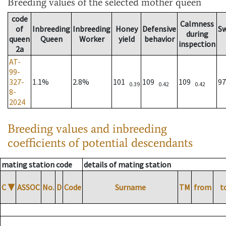
Breeding values
of the selected mother queen
code
Calmness
of
Inbreeding
Inbreeding
Honey
Defensive
S
during
queen
Queen
Worker
yield
behavior
inspection
2a
AT-
99-
327-
1.1%
2.8%
101
109
109
9
0.39
0.42
0.42
8-
2024
Breeding values and inbreeding
coefficients of potential descendants
mating station code
details of mating station
C
▼
ASSOC
No.
D
Code
Surname
TM
from
t