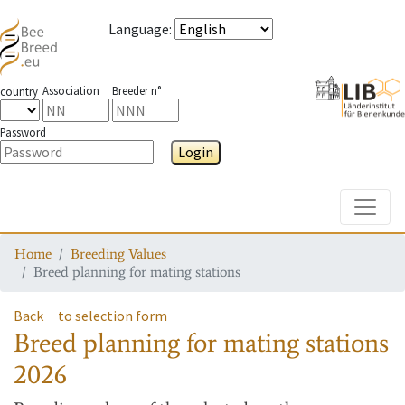
Language
:
Association
Breeder n°
country
Password
Login
Toggle
Home
Breeding Values
Breed planning for mating stations
Back
to selection form
Breed planning for mating stations
2026