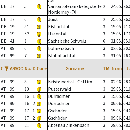
AGT
DE
17
5
Varroatoleranzbelegstelle
2
24.05.
26.
Norderney (70)
DE
17
6
Juist
2
25.05.
26.
DE
19
51
Eisbachtal
3
15.05.
21.
DE
19
52
Hasental
3
15.05.
17.
DE
41
1
Sächsische Schweiz
6
31.05.
05.
AT
99
6
Löhnersbach
3
02.06.
30.
AT
99
7
Blühnbachtal
3
31.05.
26.
C
▼
ASSOC
No.
D
Code
Surname
TM
from
t
AT
99
8
Kristeinertal - Osttirol
3
02.06.
28.
AT
99
13
Pusterwald
3
29.05.
31.
AT
99
16
1
Dürradmer
3
15.05.
04.
AT
99
16
2
Dürradmer
3
09.06.
04.
AT
99
17
1
Gschöder
3
15.05.
04.
AT
99
17
2
Gschöder
3
09.06.
04.
AT
99
21
Abtenau Zinkenbach
3
29.05.
28.