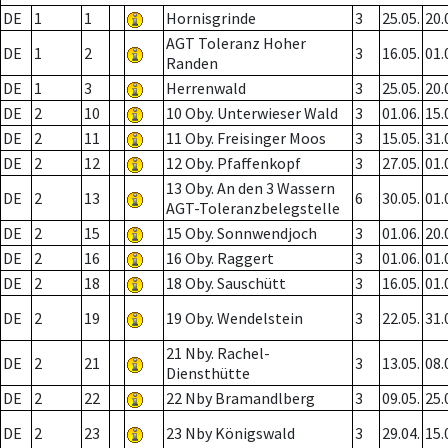
DE
1
1
Hornisgrinde
3
25.05.
20.
AGT Toleranz Hoher
DE
1
2
3
16.05.
01.
Randen
DE
1
3
Herrenwald
3
25.05.
20.
DE
2
10
10 Oby. Unterwieser Wald
3
01.06.
15.
DE
2
11
11 Oby. Freisinger Moos
3
15.05.
31.
DE
2
12
12 Oby. Pfaffenkopf
3
27.05.
01.
13 Oby. An den 3 Wassern
DE
2
13
6
30.05.
01.
AGT-Toleranzbelegstelle
DE
2
15
15 Oby. Sonnwendjoch
3
01.06.
20.
DE
2
16
16 Oby. Raggert
3
01.06.
01.
DE
2
18
18 Oby. Sauschütt
3
16.05.
01.
DE
2
19
19 Oby. Wendelstein
3
22.05.
31.
21 Nby. Rachel-
DE
2
21
3
13.05.
08.
Diensthütte
DE
2
22
22 Nby Bramandlberg
3
09.05.
25.
DE
2
23
23 Nby Königswald
3
29.04.
15.