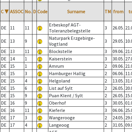
C
▼
ASSOC
No.
D
Code
Surname
TM
from
t
Erbeskopf AGT-
DE
11
11
3
26.05.
21.
Toleranzbelegstelle
Naturpark Erzgebirge-
DE
13
9
3
29.05.
10.
Vogtland
DE
13
11
Blockstelle
3
09.06.
21.
DE
14
1
Kaiserstein
3
30.05.
27.
DE
15
1
Amrum
2
09.06.
21.
DE
15
3
Hamburger Hallig
2
06.06.
11.
DE
15
4
Helgoland
2
13.05.
31.
DE
15
6
List auf Sylt
2
26.05.
20.
DE
15
9
Puan Klent / Sylt
2
26.05.
15.
DE
16
9
Oberhof
3
30.05.
01.
DE
16
11
Kieferle
3
06.06.
25.
DE
17
3
Wangerooge
2
24.05.
29.
DE
17
4
Langeoog
2
31.05.
09.