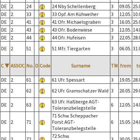
DE
2
24
24 Nby Schellenberg
3
09.05.
25.
DE
2
33
33 Opf. Am Kühweiher
3
12.05.
10.
DE
2
41
41 Ofr. Michaelsgraben
3
16.05.
25.
DE
2
43
43 Ofr. Bodenwiese
3
12.05.
14.
DE
2
44
44 Ofr. Hufeisen
3
22.05.
28.
DE
2
51
51 Mfr. Tiergarten
3
06.05.
31.
C
▼
ASSOC
No.
D
Code
Surname
TM
from
t
DE
2
61
61 Ufr. Spessart
3
19.05.
28.
DE
2
62
62 Ufr. Gramschatzer Wald
3
20.05.
29.
63 Ufr. Haßberge AGT-
DE
2
63
6
12.05.
14.
Toleranzbelegstelle
71 Schw. Scheppacher
DE
2
71
Forst AGT-
6
15.05.
24.
Toleranzbelegstelle
72 Schw.
DE
2
72
3
30.05.
25.