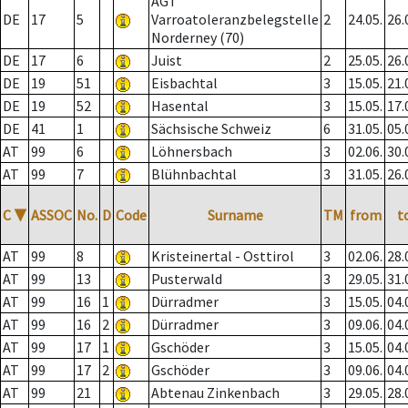
AGT
DE
17
5
Varroatoleranzbelegstelle
2
24.05.
26.
Norderney (70)
DE
17
6
Juist
2
25.05.
26.
DE
19
51
Eisbachtal
3
15.05.
21.
DE
19
52
Hasental
3
15.05.
17.
DE
41
1
Sächsische Schweiz
6
31.05.
05.
AT
99
6
Löhnersbach
3
02.06.
30.
AT
99
7
Blühnbachtal
3
31.05.
26.
C
▼
ASSOC
No.
D
Code
Surname
TM
from
t
AT
99
8
Kristeinertal - Osttirol
3
02.06.
28.
AT
99
13
Pusterwald
3
29.05.
31.
AT
99
16
1
Dürradmer
3
15.05.
04.
AT
99
16
2
Dürradmer
3
09.06.
04.
AT
99
17
1
Gschöder
3
15.05.
04.
AT
99
17
2
Gschöder
3
09.06.
04.
AT
99
21
Abtenau Zinkenbach
3
29.05.
28.