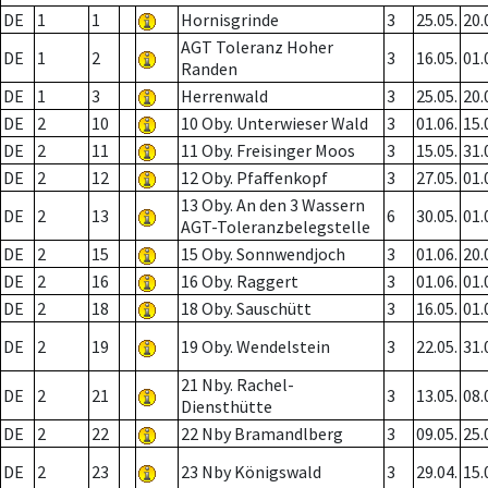
DE
1
1
Hornisgrinde
3
25.05.
20.
AGT Toleranz Hoher
DE
1
2
3
16.05.
01.
Randen
DE
1
3
Herrenwald
3
25.05.
20.
DE
2
10
10 Oby. Unterwieser Wald
3
01.06.
15.
DE
2
11
11 Oby. Freisinger Moos
3
15.05.
31.
DE
2
12
12 Oby. Pfaffenkopf
3
27.05.
01.
13 Oby. An den 3 Wassern
DE
2
13
6
30.05.
01.
AGT-Toleranzbelegstelle
DE
2
15
15 Oby. Sonnwendjoch
3
01.06.
20.
DE
2
16
16 Oby. Raggert
3
01.06.
01.
DE
2
18
18 Oby. Sauschütt
3
16.05.
01.
DE
2
19
19 Oby. Wendelstein
3
22.05.
31.
21 Nby. Rachel-
DE
2
21
3
13.05.
08.
Diensthütte
DE
2
22
22 Nby Bramandlberg
3
09.05.
25.
DE
2
23
23 Nby Königswald
3
29.04.
15.