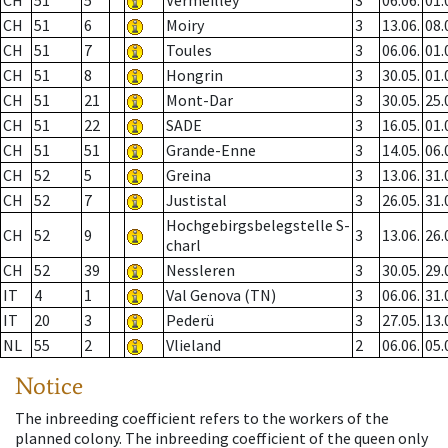
CH
51
5
Vermeilley
3
06.06.
01.
CH
51
6
Moiry
3
13.06.
08.
CH
51
7
Toules
3
06.06.
01.
CH
51
8
Hongrin
3
30.05.
01.
CH
51
21
Mont-Dar
3
30.05.
25.
CH
51
22
SADE
3
16.05.
01.
CH
51
51
Grande-Enne
3
14.05.
06.
CH
52
5
Greina
3
13.06.
31.
CH
52
7
Justistal
3
26.05.
31.
Hochgebirgsbelegstelle S-
CH
52
9
3
13.06.
26.
charl
CH
52
39
Nessleren
3
30.05.
29.
IT
4
1
Val Genova (TN)
3
06.06.
31.
IT
20
3
Pederü
3
27.05.
13.
NL
55
2
Vlieland
2
06.06.
05.
Notice
The inbreeding coefficient refers to the workers of the
planned colony. The inbreeding coefficient of the queen only