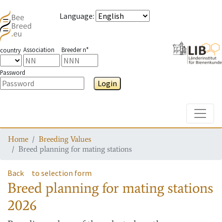
Language
:
Association
Breeder n°
country
Password
Login
Toggle
Home
Breeding Values
Breed planning for mating stations
Back
to selection form
Breed planning for mating stations
2026