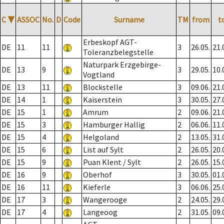
C
▼
ASSOC
No.
D
Code
Surname
TM
from
t
Erbeskopf AGT-
DE
11
11
3
26.05.
21.
Toleranzbelegstelle
Naturpark Erzgebirge-
DE
13
9
3
29.05.
10.
Vogtland
DE
13
11
Blockstelle
3
09.06.
21.
DE
14
1
Kaiserstein
3
30.05.
27.
DE
15
1
Amrum
2
09.06.
21.
DE
15
3
Hamburger Hallig
2
06.06.
11.
DE
15
4
Helgoland
2
13.05.
31.
DE
15
6
List auf Sylt
2
26.05.
20.
DE
15
9
Puan Klent / Sylt
2
26.05.
15.
DE
16
9
Oberhof
3
30.05.
01.
DE
16
11
Kieferle
3
06.06.
25.
DE
17
3
Wangerooge
2
24.05.
29.
DE
17
4
Langeoog
2
31.05.
09.