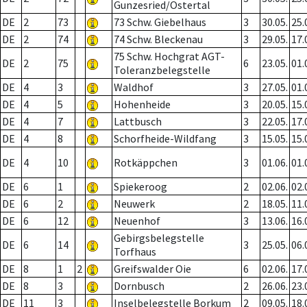
Gunzesried/Ostertal
DE
2
73
73 Schw. Giebelhaus
3
30.05.
25.
DE
2
74
74 Schw. Bleckenau
3
29.05.
17.
75 Schw. Hochgrat AGT-
DE
2
75
6
23.05.
01.
Toleranzbelegstelle
DE
4
3
Waldhof
3
27.05.
01.
DE
4
5
Hohenheide
3
20.05.
15.
DE
4
7
Lattbusch
3
22.05.
17.
DE
4
8
Schorfheide-Wildfang
3
15.05.
15.
DE
4
10
Rotkäppchen
3
01.06.
01.
DE
6
1
Spiekeroog
2
02.06.
02.
DE
6
2
Neuwerk
2
18.05.
11.
DE
6
12
Neuenhof
3
13.06.
16.
Gebirgsbelegstelle
DE
6
14
3
25.05.
06.
Torfhaus
DE
8
1
2
Greifswalder Oie
6
02.06.
17.
DE
8
3
Dornbusch
2
26.06.
23.
DE
11
3
Inselbelegstelle Borkum
2
09.05.
18.