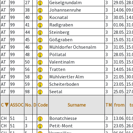
AT
99
27
Geiselgrundalm
3
29.05.
28.
AT
99
38
Johannsenruhe
3
14.06.
09.
AT
99
40
Kocnatal
3
30.05.
14.
AT
99
41
Radlgraben
3
01.06.
31.
AT
99
44
Steinberg
3
28.05.
23.
AT
99
45
Gößgraben
3
15.05.
31.
AT
99
46
Mühldorfer Ochsenalm
3
31.05.
15.
AT
99
48
Pöllatal
3
28.05.
31.
AT
99
50
Valentinalm
3
31.05.
15.
AT
99
56
Tratten
3
14.05.
16.
AT
99
58
Mühlviertler Alm
3
21.05.
30.
AT
99
59
Scheiterboden
3
23.05.
15.
AT
99
98
Seetal
3
25.05.
27.
C
▼
ASSOC
No.
D
Code
Surname
TM
from
t
CH
51
1
Bonatchiesse
3
13.06.
01.
CH
51
3
Petit-Mont
3
23.05.
26.