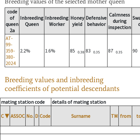
Breeding values
of the selected mother queen
code
Calmness
of
Inbreeding
Inbreeding
Honey
Defensive
Sw
during
queen
Queen
Worker
yield
behavior
inspection
2a
AT-
99-
359-
2.2%
1.6%
85
83
87
90
0.38
0.35
0.35
380-
2024
Breeding values and inbreeding
coefficients of potential descendants
mating station code
details of mating station
C
▼
ASSOC
No.
D
Code
Surname
TM
from
t